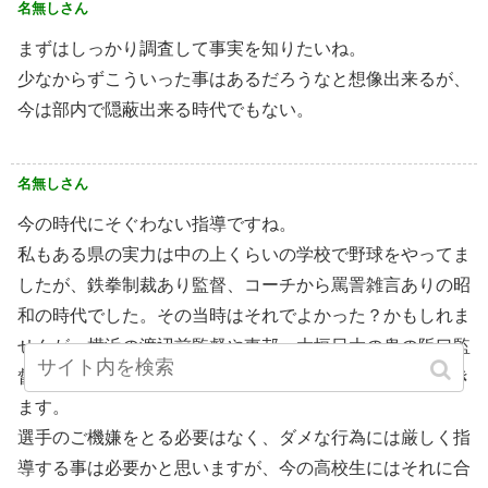
名無しさん
まずはしっかり調査して事実を知りたいね。
少なからずこういった事はあるだろうなと想像出来るが、
今は部内で隠蔽出来る時代でもない。
名無しさん
今の時代にそぐわない指導ですね。
私もある県の実力は中の上くらいの学校で野球をやってま
したが、鉄拳制裁あり監督、コーチから罵詈雑言ありの昭
和の時代でした。その当時はそれでよかった？かもしれま
せんが、横浜の渡辺前監督や東邦→大垣日大の鬼の阪口監
督なども選手とラインやメールをするようになったと聞き
ます。
選手のご機嫌をとる必要はなく、ダメな行為には厳しく指
導する事は必要かと思いますが、今の高校生にはそれに合