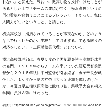
れない」と答えた。練習中に激高し物を投げつけたことが
あるとした上で「チームの成績が悪く、横浜高校という名
門の看板を背負うことによるプレッシャーもあった。私に
人間力がないということ」と話した。
横浜高校は「指摘されていることが事実なのか。どのよう
な形で行われたのか。本校として調査する。できる限りの
対応をしたい」（三原馨校長代理）としている。
横浜高校野球部は、春夏５度の全国制覇を誇る高校野球界
の名門。１９６８年からチームを率いていた渡辺元智前監
督から２０１５年秋に平田監督が引き継ぎ、金子部長が就
任した。１６年から夏の神奈川大会３連覇を成し遂げた
が、今夏は県立相模原高校に敗れ８強、県秋季大会も桐光
学園に負け８強に終わった。
参照元：https://headlines.yahoo.co.jp/hl?a=20190926-00000002-kana-base