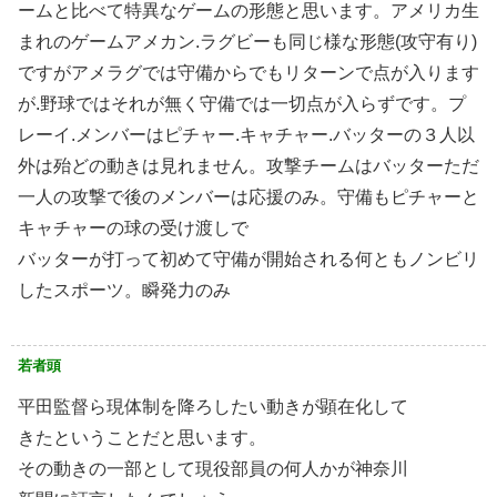
ームと比べて特異なゲームの形態と思います。アメリカ生
まれのゲームアメカン.ラグビーも同じ様な形態(攻守有り)
ですがアメラグでは守備からでもリターンで点が入ります
が.野球ではそれが無く守備では一切点が入らずです。プ
レーイ.メンバーはピチャー.キャチャー.バッターの３人以
外は殆どの動きは見れません。攻撃チームはバッターただ
一人の攻撃で後のメンバーは応援のみ。守備もピチャーと
キャチャーの球の受け渡しで
バッターが打って初めて守備が開始される何ともノンビリ
したスポーツ。瞬発力のみ
若者頭
平田監督ら現体制を降ろしたい動きが顕在化して
きたということだと思います。
その動きの一部として現役部員の何人かが神奈川