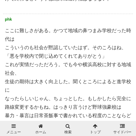
phk
ここに難しさがある。かつて地域の鼻つまみ学校だった時
代は
こういうのも社会が黙認していたはず。そのころはね、
「悪を学校内で閉じ込めてくれてありがとう」
これが実情だっただろう。でも今や横浜高校に対する地域
社会、
生徒の期待は大きく向上した。聞くところによると進学校
に
なったらしいじゃん、ちょっとした。もしかしたら完全に
路線変更するかもね。はっきり言うけど野球強豪校は
暴力・暴言は日常茶飯事で書かれている程度のことならど
こでも
メニュー
ホーム
検索
トップ
サイドバー
あるよ。とくに現スタッフは結果が最近伴っていないから