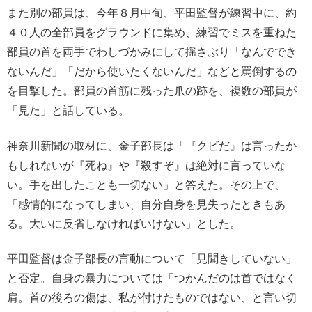
また別の部員は、今年８月中旬、平田監督が練習中に、約
４０人の全部員をグラウンドに集め、練習でミスを重ねた
部員の首を両手でわしづかみにして揺さぶり「なんででき
ないんだ」「だから使いたくないんだ」などと罵倒するの
を目撃した。部員の首筋に残った爪の跡を、複数の部員が
「見た」と話している。
神奈川新聞の取材に、金子部長は「『クビだ』は言ったか
もしれないが『死ね』や『殺すぞ』は絶対に言っていな
い。手を出したことも一切ない」と答えた。その上で、
「感情的になってしまい、自分自身を見失ったときもあ
る。大いに反省しなければいけない」とした。
平田監督は金子部長の言動について「見聞きしていない」
と否定。自身の暴力については「つかんだのは首ではなく
肩。首の後ろの傷は、私が付けたものではない、と言い切