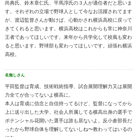
尚典氏、鈴木章仁氏、平馬淳氏の３人が適任者だと思いま
す。それぞれの立場で野球人として今なお活躍されてます
が、渡辺監督さんが動けば、心動かされ横浜高校に戻って
きてくれると思います。横浜高校はこれからも常に神奈川
王者であってほしいです。来年から共学化して校風も変わ
ると思います。野球部も変わってほしいです。頑張れ横浜
高校。
名無しさん
平田監督は育成、技術戦術指導、試合展開理解力又は展開
力全てが合ってないよ横高に。
本人は育成に信念と自信持ってるけど、監督になってから
上に送り出した大学、社会人所属してる横高出身の選手で
ポテンシャル花開いた選手は誰も居ないよ。反小倉部長だ
ったから野球自体を理解してないしね〜教わってはいるの