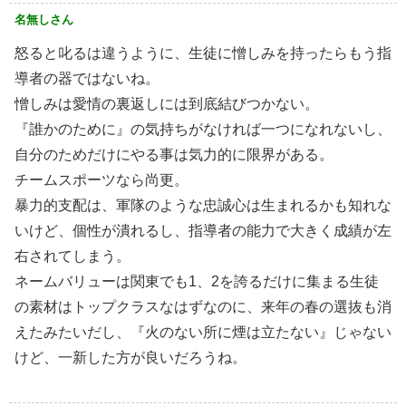
名無しさん
怒ると叱るは違うように、生徒に憎しみを持ったらもう指
導者の器ではないね。
憎しみは愛情の裏返しには到底結びつかない。
『誰かのために』の気持ちがなければ一つになれないし、
自分のためだけにやる事は気力的に限界がある。
チームスポーツなら尚更。
暴力的支配は、軍隊のような忠誠心は生まれるかも知れな
いけど、個性が潰れるし、指導者の能力で大きく成績が左
右されてしまう。
ネームバリューは関東でも1、2を誇るだけに集まる生徒
の素材はトップクラスなはずなのに、来年の春の選抜も消
えたみたいだし、『火のない所に煙は立たない』じゃない
けど、一新した方が良いだろうね。