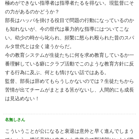
極めができない指導者は指導者たるを得ない。現監督にそ
の力があるのかどうか？
部長はハッパを掛ける役目で問題の行動になっているのか
も知れないが、今の世代は暴力的な指導にはついてこな
い。幼少の時から叱られ、頻繫に怒られ殴られた昔のスパ
ルタ世代とは全く違うからだ。
今の教育システムが生徒たちに何を求め教育しているか一
番理解している癖にクラブ活動でこのような教育方針に反
する行為に及ぶ、何とも情けない話ではある。
監督、部長は辞めてもらうしかないのでは？生徒たちから
苦情が出てチームがまとまる筈がないし、人間的にも成長
は見込めない！
名無しさん
こういうことが公になると衰退は意外と早く進んでしまう