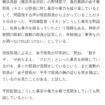
横浜高校（横浜市金沢区）の野球部で、責任教師の金子雅
部長（４２）が部員に対し暴言や暴力を繰り返していると
して、問題視する声が現役部員から上がっていることが２
５日分かった。平田徹監督（３６）がこうした暴言を黙認
し、自身も暴力を振るっていたという指摘もある。神奈川
新聞の取材に複数の部員が証言した。学校側は「事実なの
か調べなければいけない」としている。
現役部員によると、金子部長が日常的に「死ね」「殺す
ぞ」「やめちまえ」「クビだ」といった暴言を頻発してい
るのを、多くの部員が見聞きしているという。また複数の
部員が「金子部長が、平手で部員の胸の辺りを突き飛ばし
ているのを見たことがある」と話した。
平田監督はこうした暴言や暴力を横で見聞きしていても黙
認しているという。