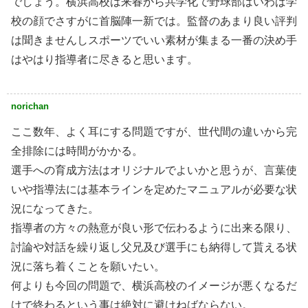
でしょう。横浜高校は来春から共学化で野球部はいわば学
校の顔でさすがに首脳陣一新では。監督のあまり良い評判
は聞きませんしスポーツでいい素材が集まる一番の決め手
はやはり指導者に尽きると思います。
norichan
ここ数年、よく耳にする問題ですが、世代間の違いから完
全排除には時間がかかる。
選手への育成方法はオリジナルでよいかと思うが、言葉使
いや指導法には基本ラインを定めたマニュアルが必要な状
況になってきた。
指導者の方々の熱意が良い形で伝わるように出来る限り、
討論や対話を繰り返し父兄及び選手にも納得して貰える状
況に落ち着くことを願いたい。
何よりも今回の問題で、横浜高校のイメージが悪くなるだ
けで終わるという事は絶対に避けねばならない。