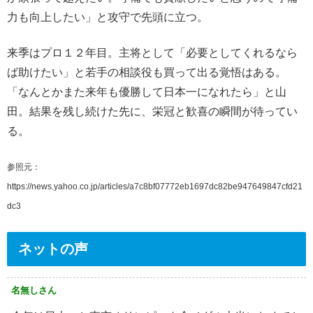
力も向上したい」と攻守で先頭に立つ。
来季はプロ１２年目。主将として「必要としてくれるなら
ば助けたい」と若手の相談役も買って出る覚悟はある。
「なんとかまた来年も優勝して日本一になれたら」と山
田。結果を残し続けた先に、栄冠と歓喜の瞬間が待ってい
る。
参照元：
https://news.yahoo.co.jp/articles/a7c8bf07772eb1697dc82be947649847cfd21
dc3
ネットの声
名無しさん