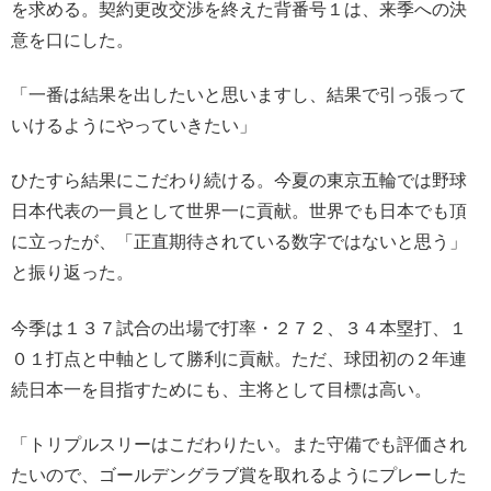
を求める。契約更改交渉を終えた背番号１は、来季への決
意を口にした。
「一番は結果を出したいと思いますし、結果で引っ張って
いけるようにやっていきたい」
ひたすら結果にこだわり続ける。今夏の東京五輪では野球
日本代表の一員として世界一に貢献。世界でも日本でも頂
に立ったが、「正直期待されている数字ではないと思う」
と振り返った。
今季は１３７試合の出場で打率・２７２、３４本塁打、１
０１打点と中軸として勝利に貢献。ただ、球団初の２年連
続日本一を目指すためにも、主将として目標は高い。
「トリプルスリーはこだわりたい。また守備でも評価され
たいので、ゴールデングラブ賞を取れるようにプレーした