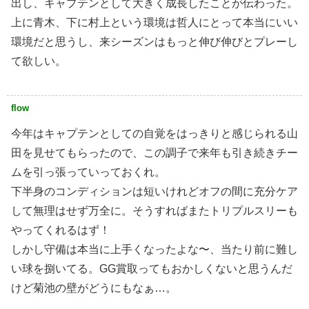
出し、キャプテンとして大きく成長したことが伝わった。
上に青木、下に村上という環境は哲人にとって本当にいい
環境だと思うし、来シーズンはもっと伸び伸びとプレーし
て欲しい。
flow
今年はキャプテンとしての自覚をはっきりと感じられる山
田を見せてもらったので、この調子で来年も引き続きチー
ムを引っ張っていっておくれ。
下半身のコンディションは短いけれどオフの間に充分ケア
して無理はせず万全に。そうすればまたトリプルスリーも
やってくれるはず！
しかし守備は本当に上手くなったよな〜、当たり前に難し
い球を捌いてる。GG賞取ってもおかしくないと思うんだ
けど菊池の壁がどうにもなぁ…。