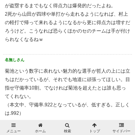
が盗塁するまでもなく得点力は爆発的だったよね。
2死から山田が四球や単打から走れるようになれば、村上
の軽打で帰って来れるようになるから更に得点力は増すだ
ろうけど。こうなれば恐らくほかのセのチームは手が付け
られなくなるねｗ
名無しさん
菊池という数字に表れない魅力的な選手が哲人の上には立
ちはだかっているが、それでも地道に頑張ってほしい。目
指せ守備率10割。でなければ菊池を超えたとは誰も思っ
てくれない。
（本文中、守備率.922となっているが、低すぎる。正しく
は.992）
メニュー
ホーム
検索
トップ
サイドバー