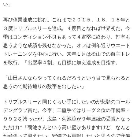
い」
再び偉業達成に挑む。これまで２０１５、１６、１８年と
３度トリプルスリーを達成。４度目となれば世界初だ。今
季はコンディション不良もあって４盗塁に終わり、打率も
思うような成績を残せなかった。オフは例年通りウエート
トレーニングを中心に行い、来年１月は松山での自主トレ
を敢行。「出塁率４割」も目標に加え達成を目指す。
「山田さんならやってくれるだろうという目で見られると
思うので期待通りの数字を出したい」
トリプルスリーと同じぐらい手にしたいのが悲願のゴール
デングラブ賞だ。今季、二塁手ではリーグ２位の守備率・
９９２を誇ったが、広島・菊池涼が９年連続の受賞となっ
ただけに「菊池さんという高い壁がありますけど、なんと
か頑張って越えたい。守備でも貢献したいと思うので守備