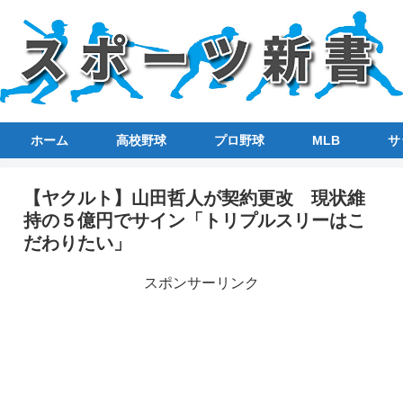
ホーム
高校野球
プロ野球
MLB
サ
【ヤクルト】山田哲人が契約更改 現状維
持の５億円でサイン「トリプルスリーはこ
だわりたい」
スポンサーリンク