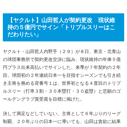
【ヤクルト】山田哲人が契約更改 現状維
持の５億円でサイン「トリプルスリーはこ
だわりたい」
ヤクルト・山田哲人内野手（２９）が８日、東京・北青山
の球団事務所で契約更改交渉に臨み、現状維持の年俸５億
円プラス出来高払いでサインした。来季が７年契約の２年
目。球団初の２年連続日本一を目指すシーズンでも引き続
き主将を務める背番号１は、世界初となる４度目のトリプ
ルスリー（打率３割・３０本塁打・３０盗塁）と悲願のゴ
ールデングラブ賞受賞を目標に掲げた。
決して満足などしていない。主将として６年ぶりのリーグ
制覇、２０年ぶりの日本一に導いても、山田は貪欲に結果