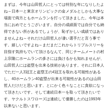
まずは、今年は山田哲人にとっては特別な年になりしたよ
ね～日本一と東京オリンピックの金メダルとしかも大事な
場面で両方ともホームランを打って頂きました。今年は本
当におめでとうございます。自分の成績面では自分でも納
得できない所があるでしょうが、恥ずかしい成績ではあり
ませんよね～それだけ山田哲人が凄い選手だと言う事で
す。嬉しいですよね～まだまだこれからトリプルスリーを
目指す気持ちでいて頂けるなんて、同じチームメートの村
上宗隆にホームランの多さには負けるかも知れませんが、
山田哲人には盗塁を出来る技術があります。それに日本人
でただ一人3冠王と盗塁王の4冠王を取れる可能性がある
し、40ホームラン40盗塁が出来る可能性があるのは山田
哲人だけだと思います。とにかく色々なことに貪欲になっ
て頂きたいです。そして連続日本一を取って頂きたいで
す。ヤクルトスワローズは連続して優勝したのは1993年
以来ないと思います。