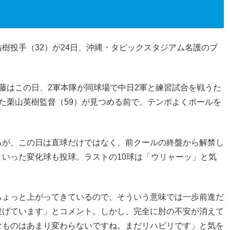
樹投手（32）が24日、沖縄・タピックスタジアム名護のブ
藤はこの日、2軍本隊が同球場で中日2軍と練習試合を戦うた
た栗山英樹監督（59）が見つめる前で、テンポよくボールを
るが、この日は直球だけではなく、前クールの終盤から解禁し
いった変化球も投球。ラストの10球は「ウリャーッ」と気
ちょっと上がってきているので、そういう意味では一歩前進だ
投げています」とコメント。しかし、完全に肘の不安が消えて
なものはあまり変わらないですね。まだリハビリです」と気を