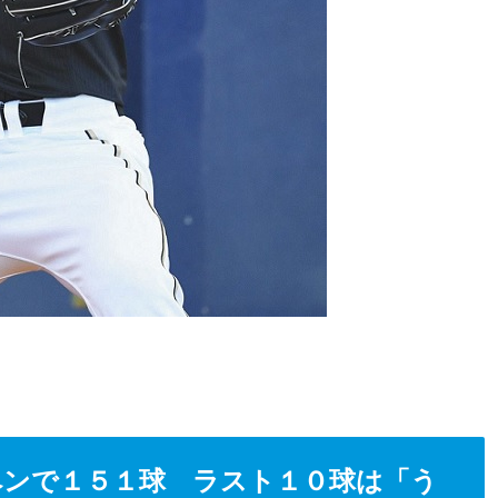
ペンで１５１球 ラスト１０球は「う