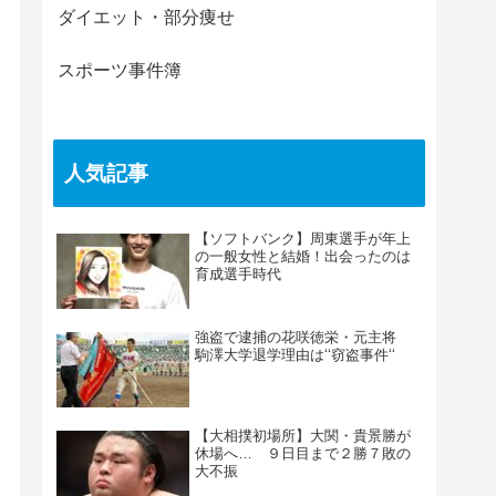
ダイエット・部分痩せ
スポーツ事件簿
人気記事
【ソフトバンク】周東選手が年上
の一般女性と結婚！出会ったのは
育成選手時代
強盗で逮捕の花咲徳栄・元主将
駒澤大学退学理由は‘‘窃盗事件‘‘
【大相撲初場所】大関・貴景勝が
休場へ… ９日目まで２勝７敗の
大不振