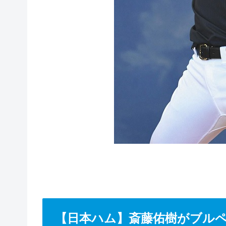
【日本ハム】斎藤佑樹がブル