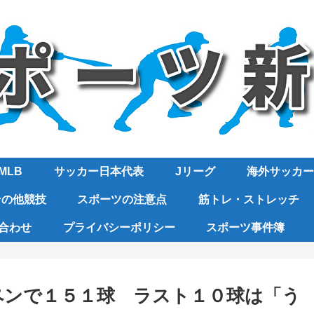
MLB
サッカー日本代表
Jリーグ
海外サッカー
その他競技
スポーツの注意点
筋トレ・ストレッチ
合わせ
プライバシーポリシー
スポーツ事件簿
ペンで１５１球 ラスト１０球は「う