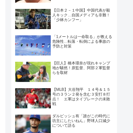
【日本２－１中国】中国代表が殺
人キック…自国メディアも非難！
「少林カンフー」
「1メートルは一命取る」が教える
危険性…転落・転倒による事故の
予防と対策
【巨人】橋本環奈が現れキャンプ
地が騒然！原監督、阿部２軍監督
らを取材
【MLB】大谷翔平 １４号＆１５
号の３ラン２発を含む３安打８打
点！ エ軍はタイブレークの末敗
戦
ダルビッシュ有「誰がこの時代に
坊主にしたいねん」野球人口減少
について語る