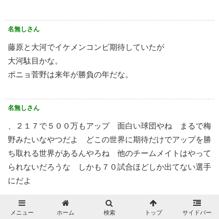
名無しさん
藤原と大河でイケメンコンビ期待していたが
大河駄目かな。
ポニョ菅野は来年が勝負の年だな。
名無しさん
、２１７で５００万もアップ 面白い球団やね まるで梅
野みたいなやつだよ どこの世界に期待だけでアップを勝
ち取れる世界があるんやろね 他のチームメイトはやって
られないだろうな しかも７０試合ほどしか出てない選手
にだよ
メニュー
ホーム
検索
トップ
サイドバー
名無しさん