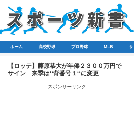
ホーム
高校野球
プロ野球
MLB
サ
【ロッテ】藤原恭大が年俸２３００万円で
サイン 来季は‘‘背番号１‘‘に変更
スポンサーリンク