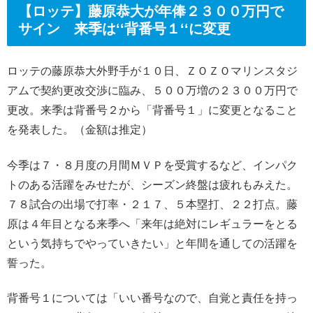
【ロッテ】藤原恭大が年俸２３００万円で
サイン 来季は‘‘背番号１‘‘に変更
ロッテの藤原恭大外野手が１０日、ＺＯＺＯマリンスタジ
アムで契約更改交渉に臨み、５００万増の２３００万円で
更改。来季は背番号２から「背番号１」に変更となること
を発表した。（金額は推定）
今季は７・８月度の月間ＭＶＰを受賞するなど、インパク
トのある活躍をみせたが、シーズン終盤は疲れもみえた。
７８試合の出場で打率・２１７、５本塁打、２２打点。藤
原は４年目となる来季へ「来年は絶対にレギュラーをとる
という気持ちでやっていきたい」と年間を通しての活躍を
誓った。
背番号１については「いい番号なので、自覚と責任を持っ