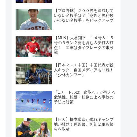
【プロ野球】２００勝を達成して
いない名投手は？「意外と勝利数
が少ない名投手」をピックアップ
【MLB】大谷翔平 １４号＆１５
号の３ラン２発を含む３安打８打
点！ エ軍はタイブレークの末敗
戦
【日本２－１中国】中国代表が殺
人キック…自国メディアも非難！
「少林カンフー」
「1メートルは一命取る」が教える
危険性…転落・転倒による事故の
予防と対策
【巨人】橋本環奈が現れキャンプ
地が騒然！原監督、阿部２軍監督
らを取材