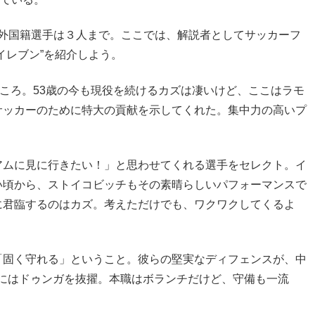
、外国籍選手は３人まで。ここでは、解説者としてサッカーフ
イレブン”を紹介しよう。
迷うところ。53歳の今も現役を続けるカズは凄いけど、ここはラモ
サッカーのために特大の貢献を示してくれた。集中力の高いプ
アムに見に行きたい！」と思わせてくれる選手をセレクト。イ
い頃から、ストイコビッチもその素晴らしいパフォーマンスで
に君臨するのはカズ。考えただけでも、ワクワクしてくるよ
「固く守れる」ということ。彼らの堅実なディフェンスが、中
にはドゥンガを抜擢。本職はボランチだけど、守備も一流