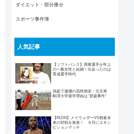
ダイエット・部分痩せ
スポーツ事件簿
人気記事
【ソフトバンク】周東選手が年上
の一般女性と結婚！出会ったのは
育成選手時代
強盗で逮捕の花咲徳栄・元主将
駒澤大学退学理由は‘‘窃盗事件‘‘
【RIZIN】メイウェザーVS朝倉未
来の対戦を発表！ ９月にエキシ
ビションマッチ