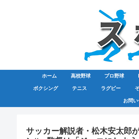
ホーム
高校野球
プロ野球
ボクシング
テニス
ラグビー
お問い
サッカー解説者・松木安太郎が