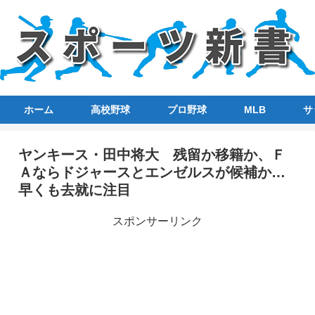
ホーム
高校野球
プロ野球
MLB
サ
ヤンキース・田中将大 残留か移籍か、Ｆ
Ａならドジャースとエンゼルスが候補か…
早くも去就に注目
スポンサーリンク