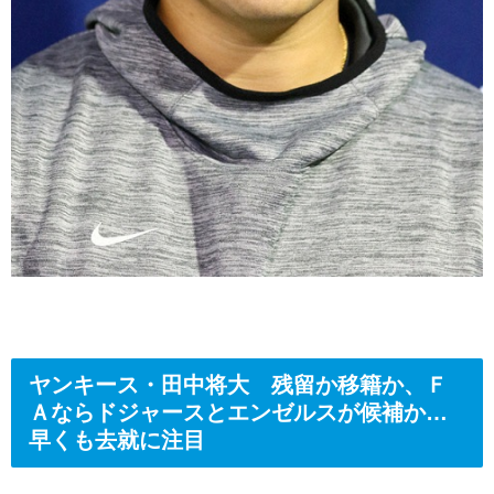
ヤンキース・田中将大 残留か移籍か、Ｆ
Ａならドジャースとエンゼルスが候補か…
早くも去就に注目