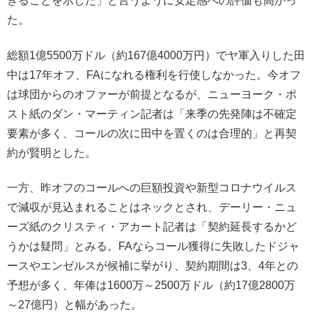
きることを示した」と言うように安定感への評価も高かっ
た。
総額1億5500万ドル（約167億4000万円）でヤ軍入りした田
中は17年オフ、FAになれる権利を行使しなかった。今オフ
は球団からのオファーが前提となるが、ニューヨーク・ポ
スト紙のダン・マーティン記者は「来季の先発陣は不確定
要素が多く、コールの次に田中を置くのは合理的」と再契
約が賢明とした。
一方、昨オフのコールへの巨額投資や新型コロナウイルス
で減収が見込まれることはネックとされ、デーリー・ニュ
ーズ紙のクリスティ・アカート記者は「契約延長するかど
うかは疑問」とみる。FAならコール獲得に失敗したドジャ
ースやエンゼルスが候補に挙がり、契約期間は3、4年との
予想が多く、年俸は1600万～2500万ドル（約17億2800万
～27億円）と幅があった。