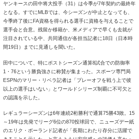
ヤンキースの田中将大投手（31）は今季が7年契約の最終年
となる。すでにMLBでは、今シーズンが中止となっても、
今季終了後にFA資格を得られる選手に資格を与えることで
選手会と合意。残留か移籍か、米メディアで早くも去就が
注目されている中、共同通信が各担当記者に18日（日本時
間19日）までに見通しを聞いた。
田中について、特にポストシーズン通算8試合での防御率
1・76という勝負強さに称賛が集まった。スポーツ専門局
ESPNのマリー・リベラ記者は「プレーオフを戦う上で彼
以上の選手はいない」とワールドシリーズ制覇に不可欠と
の認識を示した。
レギュラーシーズンは6年連続2桁勝利で通算75勝43敗。15
～19年は先発でリーグ6位の870投球回で、ニューズデー紙
のエリク・ボーランド記者が「長期にわたり存分に活躍で