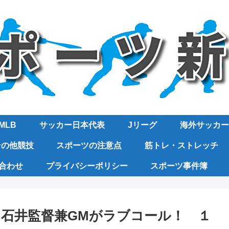
MLB
サッカー日本代表
Jリーグ
海外サッカー
その他競技
スポーツの注意点
筋トレ・ストレッチ
合わせ
プライバシーポリシー
スポーツ事件簿
石井監督兼GMがラブコール！ １