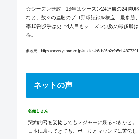
☆シーズン無敗 13年はシーズン24連勝の24勝0
など、数々の連勝のプロ野球記録を樹立。最多勝
率10割投手は史上4人目もシーズン無敗の最多勝
得。
参照元：https://news.yahoo.co.jp/articles/c6cb86b2cfb5eb48773
ネットの声
名無しさん
契約内容を妥協してもメジャーに残るべきかと。
日本に戻ってきても、ボールとマウンドに苦労し