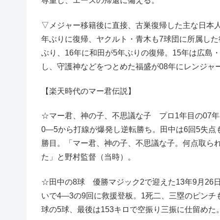
尊重し、エースの帰還に備える。
▽メジャー移籍後に直接、古巣復帰した主な日本人
年ぶりに復帰、ヤクルト・青木も7球団に所属した
ぶり、16年に和田が5年ぶりの復帰。15年は広島
し、守護神などをつとめた福盛が08年にレンジャ
【楽天時代のマー君伝説】
☆マー君、神の子、不思議な子 プロ1年目の07年
0―5から打線が爆発し逆転勝ち。田中は6回5失点
勝目。「マー君、神の子、不思議な子。何点取ら
た」と野村監督（当時）。
☆田中の8球 優勝マジック2で迎えた13年9月2
いで4―3の9回に救援登板。1死二、三塁のピンチ
球の5球、最後は153キロで空振り三振に仕留めた