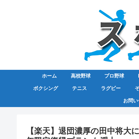
ホーム
高校野球
プロ野球
ボクシング
テニス
ラグビー
お問い
【楽天】退団濃厚の田中将大に