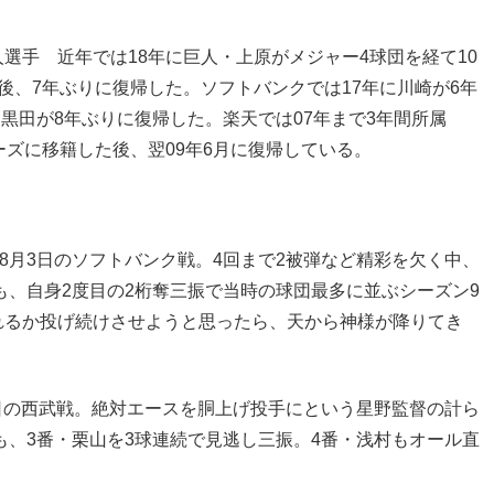
選手 近年では18年に巨人・上原がメジャー4球団を経て10
後、7年ぶりに復帰した。ソフトバンクでは17年に川崎が6年
・黒田が8年ぶりに復帰した。楽天では07年まで3年間所属
ーズに移籍した後、翌09年6月に復帰している。
8月3日のソフトバンク戦。4回まで2被弾など精彩を欠く中、
も、自身2度目の2桁奪三振で当時の球団最多に並ぶシーズン9
れるか投げ続けさせようと思ったら、天から神様が降りてき
6日の西武戦。絶対エースを胴上げ投手にという星野監督の計ら
も、3番・栗山を3球連続で見逃し三振。4番・浅村もオール直
。