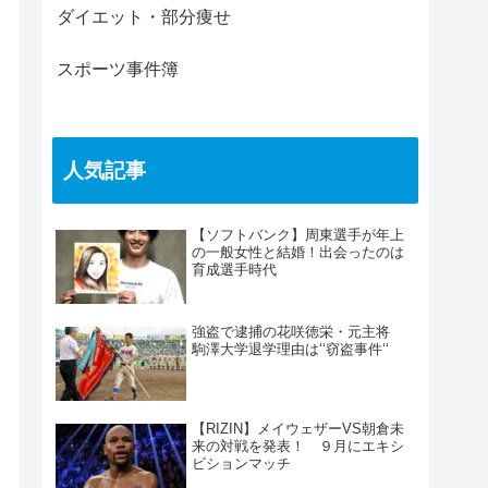
ダイエット・部分痩せ
スポーツ事件簿
人気記事
【ソフトバンク】周東選手が年上
の一般女性と結婚！出会ったのは
育成選手時代
強盗で逮捕の花咲徳栄・元主将
駒澤大学退学理由は‘‘窃盗事件‘‘
【RIZIN】メイウェザーVS朝倉未
来の対戦を発表！ ９月にエキシ
ビションマッチ