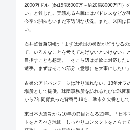
2000万ドル（約15億6000万～約20億800
い」と報じた。実績ある右腕にはパドレスなどが興
今季の開催もいまだ不透明な状況。また、米国は
い。
石井監督兼GMは「まずは米国の状況がどうなる
て、いろんなことを考えてあげないといけない」
目指すことも想定。「そこら辺は柔軟に対応した
選手。まずはそこの部分（意思）を大事にしたい」
古巣のアドバンテージは計り知れない。13年オフ
場所として提供。球団事務所を訪れるたびに球団職
から7年間背負った背番号18も、準永久欠番とし
東日本大震災から10年の節目となる21年。「日
トをとるべき球団。しっかりコンタクトをとらせ