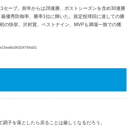
敗1セーブ。前年からは28連勝、ポストシーズンを含め30連勝
、最優秀防御率、勝率1位に輝いた。規定投球回に達しての勝
は初の快挙。沢村賞、ベストナイン、MVPも満場一致での獲
91e15ee8a3fc024764a01
て調子を落としたら戻ることは厳しくなるだろう。