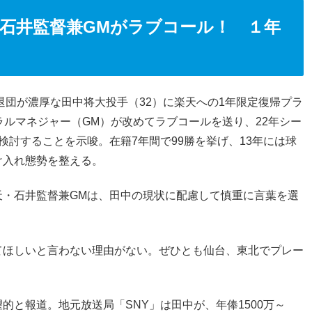
石井監督兼GMがラブコール！ １年
退団が濃厚な田中将大投手（32）に楽天への1年限定復帰プラ
ラルマネジャー（GM）が改めてラブコールを送り、22年シー
検討することを示唆。在籍7年間で99勝を挙げ、13年には球
け入れ態勢を整える。
天・石井監督兼GMは、田中の現状に配慮して慎重に言葉を選
てほしいと言わない理由がない。ぜひとも仙台、東北でプレー
的と報道。地元放送局「SNY」は田中が、年俸1500万～