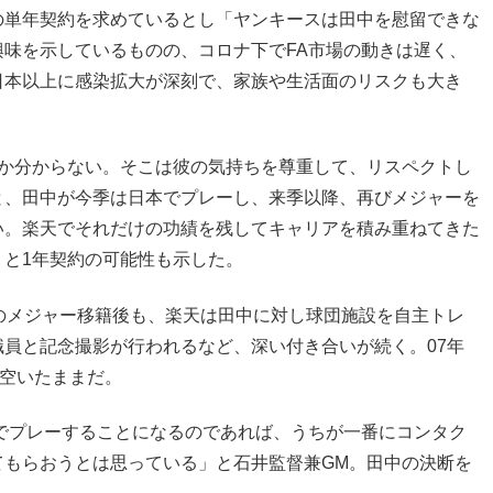
0万円）の単年契約を求めているとし「ヤンキースは田中を慰留できな
味を示しているものの、コロナ下でFA市場の動きは遅く、
日本以上に感染拡大が深刻で、家族や生活面のリスクも大き
のか分からない。そこは彼の気持ちを尊重して、リスペクトし
と、田中が今季は日本でプレーし、来季以降、再びメジャーを
い。楽天でそれだけの功績を残してキャリアを積み重ねてきた
と1年契約の可能性も示した。
のメジャー移籍後も、楽天は田中に対し球団施設を自主トレ
員と記念撮影が行われるなど、深い付き合いが続く。07年
て空いたままだ。
本でプレーすることになるのであれば、うちが一番にコンタク
てもらおうとは思っている」と石井監督兼GM。田中の決断を