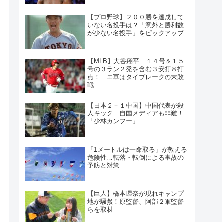
【プロ野球】２００勝を達成して
いない名投手は？「意外と勝利数
が少ない名投手」をピックアップ
【MLB】大谷翔平 １４号＆１５
号の３ラン２発を含む３安打８打
点！ エ軍はタイブレークの末敗
戦
【日本２－１中国】中国代表が殺
人キック…自国メディアも非難！
「少林カンフー」
「1メートルは一命取る」が教える
危険性…転落・転倒による事故の
予防と対策
【巨人】橋本環奈が現れキャンプ
地が騒然！原監督、阿部２軍監督
らを取材