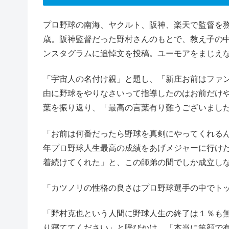
プロ野球の南海、ヤクルト、阪神、楽天で監督を
歳。阪神監督だった野村さんのもとで、教え子の
ンスタグラムに追悼文を投稿。ユーモアをまじえ
「宇宙人の名付け親」と題し、「新庄お前はファ
由に野球をやりなさいって指導したのはお前だけ
葉を振り返り、「最高の言葉有り難うございまし
「お前は何番だったら野球を真剣にやってくれる
年プロ野球人生最高の成績をあげメジャーに行け
着続けてくれた」と、この師弟の間でしか成立し
「カツノリの性格の良さはプロ野球選手の中でト
「野村克也という人間に野球人生の終了は１％も
り寝ててください」と呼びかけ、「本当に笑顔で