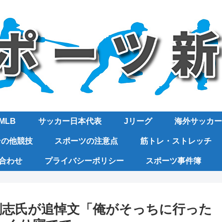
MLB
サッカー日本代表
Jリーグ
海外サッカー
その他競技
スポーツの注意点
筋トレ・ストレッチ
合わせ
プライバシーポリシー
スポーツ事件簿
剛志氏が追悼文「俺がそっちに行った