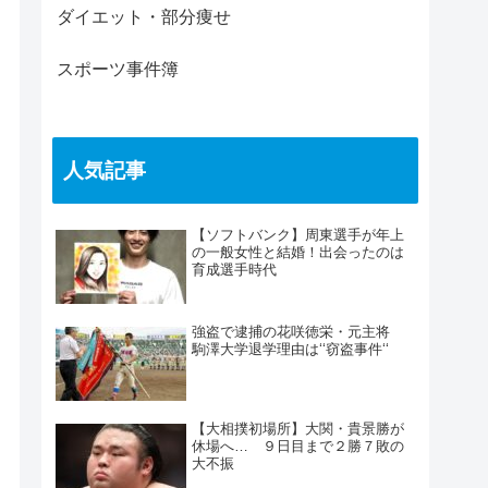
ダイエット・部分痩せ
スポーツ事件簿
人気記事
【ソフトバンク】周東選手が年上
の一般女性と結婚！出会ったのは
育成選手時代
強盗で逮捕の花咲徳栄・元主将
駒澤大学退学理由は‘‘窃盗事件‘‘
【大相撲初場所】大関・貴景勝が
休場へ… ９日目まで２勝７敗の
大不振