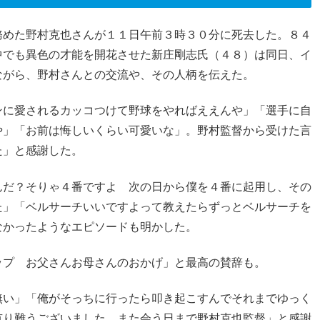
務めた野村克也さんが１１日午前３時３０分に死去した。８４
中でも異色の才能を開花させた新庄剛志氏（４８）は同日、イ
ながら、野村さんとの交流や、その人柄を伝えた。
ンに愛されるカッコつけて野球をやればええんや」「選手に自
や」「お前は悔しいくらい可愛いな」。野村監督から受けた言
た」と感謝した。
んだ？そりゃ４番ですよ 次の日から僕を４番に起用し、その
た」「ベルサーチいいですよって教えたらずっとベルサーチを
なかったようなエピソードも明かした。
ップ お父さんお母さんのおかげ」と最高の賛辞も。
無い」「俺がそっちに行ったら叩き起こすんでそれまでゆっく
有り難うございました また会う日まで野村克也監督」と感謝