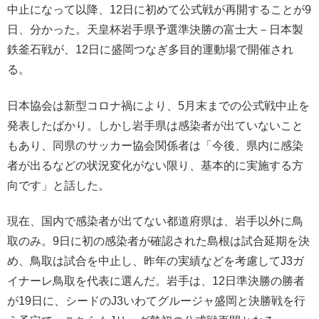
中止になって以降、12日に初めて公式戦が再開することが9
日、分かった。天皇杯岩手県予選準決勝の富士大－日本製
鉄釜石戦が、12日に盛岡つなぎ多目的運動場で開催され
る。
日本協会は新型コロナ禍により、5月末までの公式戦中止を
発表したばかり。しかし岩手県は感染者が出ていないこと
もあり、同県のサッカー協会関係者は「今後、県内に感染
者が出るなどの状況変化がない限り、基本的に実施する方
向です」と話した。
現在、国内で感染者が出てない都道府県は、岩手以外に鳥
取のみ。9日に初の感染者が確認された島根は試合延期を決
め、鳥取は試合を中止し、昨年の実績などを考慮してJ3ガ
イナーレ鳥取を代表に選んだ。岩手は、12日準決勝の勝者
が19日に、シードのJ3いわてグルージャ盛岡と決勝戦を行