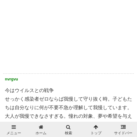
nvrgvu
今はウイルスとの戦争
せっかく感染者ゼロならば我慢して守り抜く時。子どもた
ちは自分なりに何が不要不急か理解して我慢しています。
大人が我慢できなさすぎる。憧れの対象、夢や希望を与え
たいならば堪えて明るく乗り越える見本を見せるべき。国
民が一丸となってと伝えているのにチームプレーができな
メニュー
ホーム
検索
トップ
サイドバー