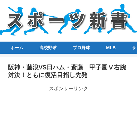
ホーム
高校野球
プロ野球
MLB
サ
阪神・藤浪VS日ハム・斎藤 甲子園Ⅴ右腕
対決！ともに復活目指し先発
スポンサーリンク