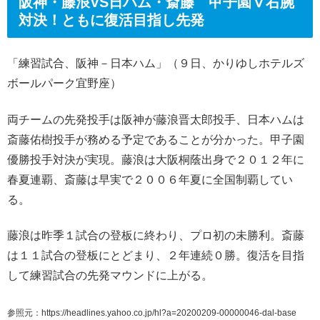
阪神・藤浪VS日ハム・斎藤 甲子園Ⅴ右腕
対決！ともに復活目指し先発
「練習試合、阪神－日本ハム」（９日、かりゆしホテルズ
ボールパーク宜野座）
両チームの先発投手は阪神が藤浪晋太郎投手、日本ハムは
斎藤佑樹投手が務める予定であることが分かった。甲子園
優勝投手対決が実現。藤浪は大阪桐蔭出身で２０１２年に
春夏連覇、斎藤は早実で２００６年夏に全国制覇してい
る。
藤浪は昨季１試合の登板に終わり、プロ初の未勝利。斎藤
は１１試合の登板にとどまり、２年連続０勝。復活を目指
して練習試合の先発マウンドに上がる。
参照元：https://headlines.yahoo.co.jp/hl?a=20200209-00000046-dal-base