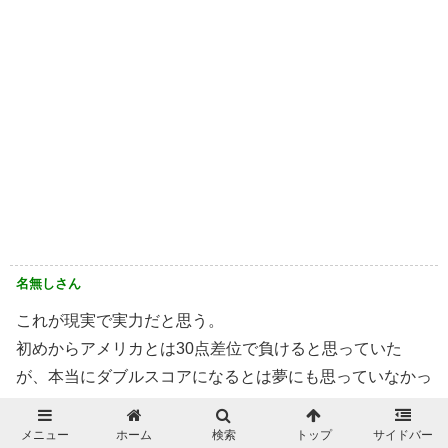
名無しさん
これが現実で実力だと思う。
初めからアメリカとは30点差位で負けると思っていた
が、本当にダブルスコアになるとは夢にも思っていなかっ
た。
完全に実力の差、完敗。
メニュー
ホーム
検索
トップ
サイドバー