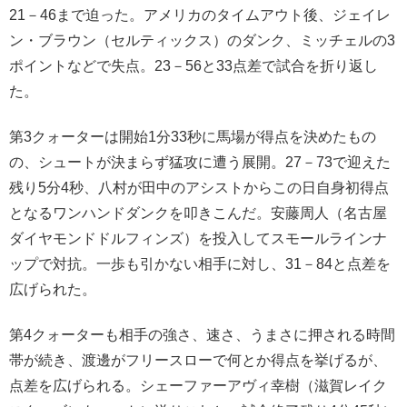
21－46まで迫った。アメリカのタイムアウト後、ジェイレ
ン・ブラウン（セルティックス）のダンク、ミッチェルの3
ポイントなどで失点。23－56と33点差で試合を折り返し
た。
第3クォーターは開始1分33秒に馬場が得点を決めたもの
の、シュートが決まらず猛攻に遭う展開。27－73で迎えた
残り5分4秒、八村が田中のアシストからこの日自身初得点
となるワンハンドダンクを叩きこんだ。安藤周人（名古屋
ダイヤモンドドルフィンズ）を投入してスモールラインナ
ップで対抗。一歩も引かない相手に対し、31－84と点差を
広げられた。
第4クォーターも相手の強さ、速さ、うまさに押される時間
帯が続き、渡邊がフリースローで何とか得点を挙げるが、
点差を広げられる。シェーファーアヴィ幸樹（滋賀レイク