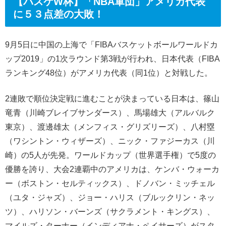
【バスケW杯】「NBA軍団」アメリカ代表
に５３点差の大敗！
9月5日に中国の上海で「FIBAバスケットボールワールドカ
ップ2019」の1次ラウンド第3戦が行われ、日本代表（FIBA
ランキング48位）がアメリカ代表（同1位）と対戦した。
2連敗で順位決定戦に進むことが決まっている日本は、篠山
竜青（川崎ブレイブサンダース）、馬場雄大（アルバルク
東京）、渡邊雄太（メンフィス・グリズリーズ）、八村塁
（ワシントン・ウィザーズ）、ニック・ファジーカス（川
崎）の5人が先発。ワールドカップ（世界選手権）で5度の
優勝を誇り、大会2連覇中のアメリカは、ケンバ・ウォーカ
ー（ボストン・セルティックス）、ドノバン・ミッチェル
（ユタ・ジャズ）、ジョー・ハリス（ブルックリン・ネッ
ツ）、ハリソン・バーンズ（サクラメント・キングス）、
マイルズ・ターナー（インディアナ・ペイサーズ）がスタ