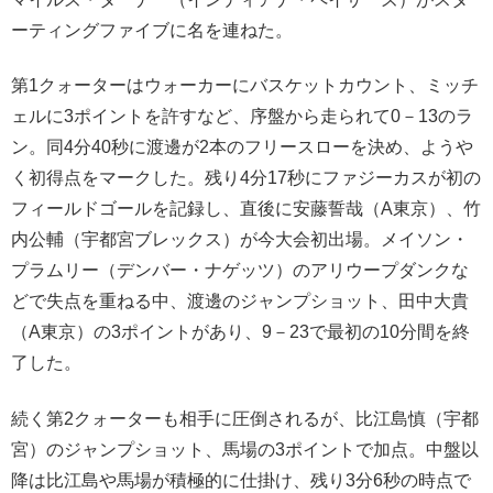
ーティングファイブに名を連ねた。
第1クォーターはウォーカーにバスケットカウント、ミッチ
ェルに3ポイントを許すなど、序盤から走られて0－13のラ
ン。同4分40秒に渡邊が2本のフリースローを決め、ようや
く初得点をマークした。残り4分17秒にファジーカスが初の
フィールドゴールを記録し、直後に安藤誓哉（A東京）、竹
内公輔（宇都宮ブレックス）が今大会初出場。メイソン・
プラムリー（デンバー・ナゲッツ）のアリウープダンクな
どで失点を重ねる中、渡邊のジャンプショット、田中大貴
（A東京）の3ポイントがあり、9－23で最初の10分間を終
了した。
続く第2クォーターも相手に圧倒されるが、比江島慎（宇都
宮）のジャンプショット、馬場の3ポイントで加点。中盤以
降は比江島や馬場が積極的に仕掛け、残り3分6秒の時点で