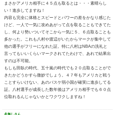
まさかアメリカ相手に４５点も取るとは・・・素晴らし
い！進歩してますね！
内容も完全に体格とスピードとパワーの差をかなり感じた
けど、一人で一気に攻めあがって点を取ることもできてた
し、何より勢いついてそこから一気に５、６点取ることも
多かった。これも八村や渡辺がいたからマークが集中して
他の選手がフリーになれた証。特に八村はNBAの洗礼と
言ってもいいくらいマークされてたわけで、あれで結果出
すのは不可能。
もしも田臥の時代、五十嵐の時代でも２０点取ることがで
きたかどうかすら微妙でしょう。４７年もアメリカと戦う
ことすらいけない、あのバスケ弱小国が確実に進歩してる
証。八村選手が成長した数年後はアメリカ相手でも６０点
位取れるんじゃないかとワクワクしますね！
名無しさん