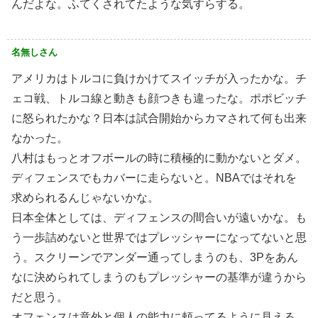
んだよな。ふてくされてたような気すらする。
名無しさん
アメリカはトルコに負けかけてスイッチが入ったかな。チ
ェコ戦、トルコ線と動きも顔つきも違ったな。ポポビッチ
に怒られたかな？日本は試合開始からカマされて何も出来
なかった。
八村はもっとオフボールの時に積極的に動かないとダメ。
ディフェンスでもカバーに走らないと。NBAではそれを
求められるんじゃないかな。
日本全体としては、ディフェンスの間合いが遠いかな。も
う一歩詰めないと世界ではプレッシャーになってないと思
う。スクリーンでアンダー通ってしまうのも、3Pをあん
なに決められてしまうのもプレッシャーの基準が違うから
だと思う。
オフェンスは意外と個人の能力に頼ってるように見える。