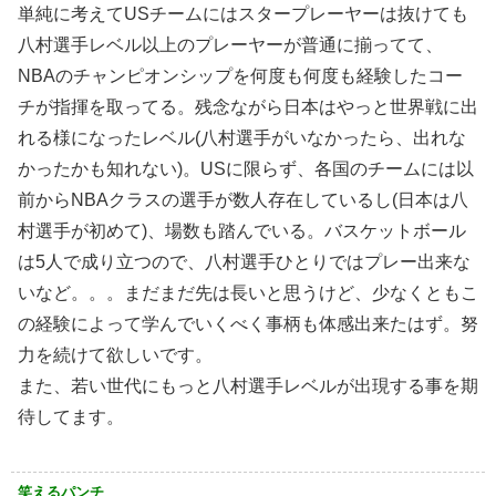
単純に考えてUSチームにはスタープレーヤーは抜けても
八村選手レベル以上のプレーヤーが普通に揃ってて、
NBAのチャンピオンシップを何度も何度も経験したコー
チが指揮を取ってる。残念ながら日本はやっと世界戦に出
れる様になったレベル(八村選手がいなかったら、出れな
かったかも知れない)。USに限らず、各国のチームには以
前からNBAクラスの選手が数人存在しているし(日本は八
村選手が初めて)、場数も踏んでいる。バスケットボール
は5人で成り立つので、八村選手ひとりではプレー出来な
いなど。。。まだまだ先は長いと思うけど、少なくともこ
の経験によって学んでいくべく事柄も体感出来たはず。努
力を続けて欲しいです。
また、若い世代にもっと八村選手レベルが出現する事を期
待してます。
笑えるパンチ