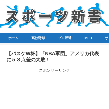
ホーム
高校野球
プロ野球
MLB
サ
【バスケW杯】「NBA軍団」アメリカ代表
に５３点差の大敗！
スポンサーリンク