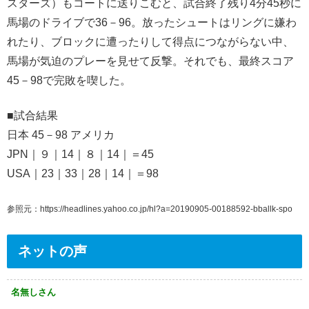
スターズ）もコートに送りこむと、試合終了残り4分45秒に
馬場のドライブで36－96。放ったシュートはリングに嫌わ
れたり、ブロックに遭ったりして得点につながらない中、
馬場が気迫のプレーを見せて反撃。それでも、最終スコア
45－98で完敗を喫した。
■試合結果
日本 45－98 アメリカ
JPN｜９｜14｜８｜14｜＝45
USA｜23｜33｜28｜14｜＝98
参照元：https://headlines.yahoo.co.jp/hl?a=20190905-00188592-bballk-spo
ネットの声
名無しさん