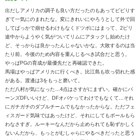
出だしアメリカの調子も良い方だったのもあってビビりす
ぎて一気にのまれたな。変にきれいにやろうとして外で回
してばっかで崩せるわけもなくドツボにはまって、2ピリ
途中からようやく気がついてリムにアタックし始めたけ
ど、そっからは良かったんじゃないかな。大敗するのは当
たり前。今後のため内容を重んじるべき試合だと思う。
やっぱPGの育成が最優先だと再確認できた。
馬場はやっぱアメリカに行くべき。比江島も吹っ切れた感
がある。渡邊は3をもっと磨いて。
ただ八村が気になった…4点はさすがにまずい。確かにバ
ーンズDFいいけど、DFオバケってわけでもなくて…それ
にガチガチのダブルチームでもなかったからな。ただフェ
ィスガード気味ではあったけど、それにしてもボールもら
わなさすぎ。ルーキーなんだから止められても恥ずかしく
ないんだから、もっとがむしゃらにやるべきだったと思う