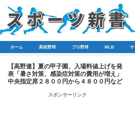
ホーム
高校野球
プロ野球
MLB
サ
【高野連】夏の甲子園、入場料値上げを発
表「暑さ対策、感染症対策の費用が増え」
中央指定席２８００円から４８００円など
スポンサーリンク