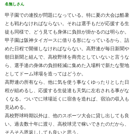
名無しさん
甲子園での連投が問題になっている。特に夏の大会は酷暑
とも戦わなければならない。それは選手もだが応援する生
徒も同様で、どう見ても身体に負担が掛かるのは明らか。
甲子園は阪神タイガースに借りる形になっているから、詰
めた日程で開催しなければならない。高野連が毎日新聞や
朝日新聞と組んで、高校野球を商売としていないと言うな
ら、選手達の身体の負担軽減に集めた入場料で新たな聖地
としてドーム球場を造ってはどうか。
高野連の所有なら、他に気を使う事なくゆったりとした日
程が組めるし、応援する生徒達も天気に左右される事がな
くなる。ついでに球場近くに宿舎を造れば、宿泊の収入も
見込める。
高校野球時期以外は、他のスポーツ大会に貸し出しても良
い。過去数十年に渡り、高校球児で稼いできたのだから、
そろそろ恩返ししても良いと思う。