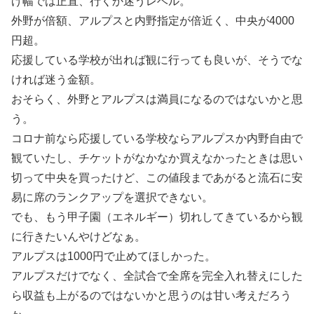
げ幅では正直、行くか迷うレベル。
外野が倍額、アルプスと内野指定が倍近く、中央が4000
円超。
応援している学校が出れば観に行っても良いが、そうでな
ければ迷う金額。
おそらく、外野とアルプスは満員になるのではないかと思
う。
コロナ前なら応援している学校ならアルプスか内野自由で
観ていたし、チケットがなかなか買えなかったときは思い
切って中央を買ったけど、この値段まであがると流石に安
易に席のランクアップを選択できない。
でも、もう甲子園（エネルギー）切れしてきているから観
に行きたいんやけどなぁ。
アルプスは1000円で止めてほしかった。
アルプスだけでなく、全試合で全席を完全入れ替えにした
ら収益も上がるのではないかと思うのは甘い考えだろう