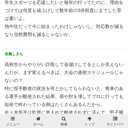
学生スポーツを応援したいと毎年の行ってたのに、理由を
つけては何度も値上げして数年前の3倍程度にまでした罪
は重いよ。
熱中症だって今に始まったわけじゃないし、対応数が減る
なら当然費用も減るじゃないか。
名無しさん
高校生からやりがい詐取して金儲けしてるとしか見えない
んだが。まず変えるべきは、大会の過密スケジュールじゃ
ないの？
特に投手酷使の状況を何とかしてもらわないと。将来のあ
る選手が酷使された結果、肩や肘を壊してプロに行っても
短命で終わっている例はたくさんあるんだから。
佐々木投手は監督に恵まれて酷使されずに済んで、甲子園
には出られなかったけどそのおかげで今がある。
メニュー
ホーム
検索
トップ
サイドバー