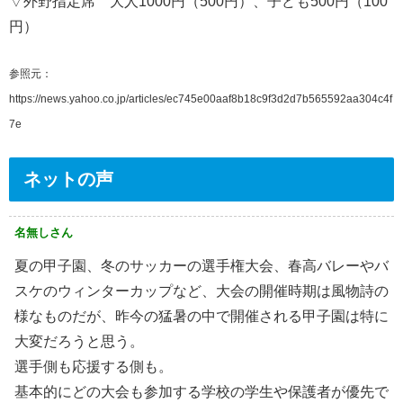
▽外野指定席 大人1000円（500円）、子ども500円（100
円）
参照元：
https://news.yahoo.co.jp/articles/ec745e00aaf8b18c9f3d2d7b565592aa304c4f
7e
ネットの声
名無しさん
夏の甲子園、冬のサッカーの選手権大会、春高バレーやバ
スケのウィンターカップなど、大会の開催時期は風物詩の
様なものだが、昨今の猛暑の中で開催される甲子園は特に
大変だろうと思う。
選手側も応援する側も。
基本的にどの大会も参加する学校の学生や保護者が優先で