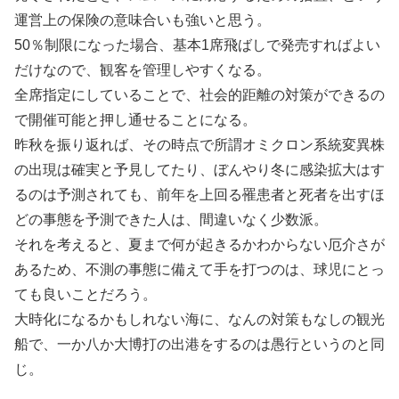
運営上の保険の意味合いも強いと思う。
50％制限になった場合、基本1席飛ばしで発売すればよい
だけなので、観客を管理しやすくなる。
全席指定にしていることで、社会的距離の対策ができるの
で開催可能と押し通せることになる。
昨秋を振り返れば、その時点で所謂オミクロン系統変異株
の出現は確実と予見してたり、ぼんやり冬に感染拡大はす
るのは予測されても、前年を上回る罹患者と死者を出すほ
どの事態を予測できた人は、間違いなく少数派。
それを考えると、夏まで何が起きるかわからない厄介さが
あるため、不測の事態に備えて手を打つのは、球児にとっ
ても良いことだろう。
大時化になるかもしれない海に、なんの対策もなしの観光
船で、一か八か大博打の出港をするのは愚行というのと同
じ。