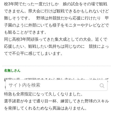
校3年間でたった一度だけしか 娘の試合をその場で観戦
できません。県大会に行けば観戦できるかもしれないけど
難しそうです。 野球は外競技だから応援に行けたり 甲
子園のように外部にいても様子をモニターやテレビなどで
も観ることができます。
同じ高校3年間頑張ってきた集大成としての大会。近くで
応援したい、観戦したい気持ちは同じなのに 競技によっ
てで不公平に感じてしまいます。
名無しさん
確実に座って観戦できるなら致し方なしかな。それにして
も、あらゆる面で全席指定が増えましたね。首都圏のJR
特急も全席指定になって久しくなりました。
選手諸君が今まで通り目一杯、練習してきた野球のスキル
を発揮してくれるためなら異論はありません。