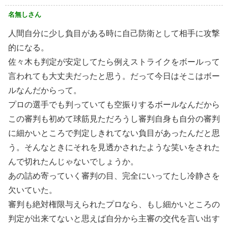
名無しさん
人間自分に少し負目がある時に自己防衛として相手に攻撃
的になる。
佐々木も判定が安定してたら例えストライクをボールって
言われても大丈夫だったと思う。だって今日はそこはボー
ルなんだからって。
プロの選手でも判っていても空振りするボールなんだから
この審判も初めて球筋見ただろうし審判自身も自分の審判
に細かいところで判定しきれてない負目があったんだと思
う。そんなときにそれを見透かされたような笑いをされた
んで切れたんじゃないでしょうか。
あの詰め寄っていく審判の目、完全にいってたし冷静さを
欠いていた。
審判も絶対権限与えられたプロなら、もし細かいところの
判定が出来てないと思えば自分から主審の交代を言い出す