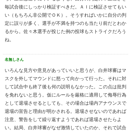
毎試合後にしっかり検証すべきだ。ＡＩに検証させてもい
い（もちろん非公開でＯＫ）。そうすればいかに自分の判
定に誤りが多く、選手が不満を持つのも当たり前だとわか
るから。佐々木選手が投じた例の投球もストライクだろう
ね。
名無しさん
いろんな見方や意見があっていいと思うが、白井球審はマ
スクを外してマウンドに怒って向かって行った。それに対
して試合中も終了後も何の説明もなかった。この点は批判
を免れないと思う。仮にルールを厳格に適用して侮辱行為
として退場させるとしても、その場合は場内アナウンスで
退場の宣告と理由が明かされる。退場させないのであれば
注意、警告をして繰り返すようであれば退場させたらよ
い。結局、白井球審がなぜ激情していたのか、それで試合