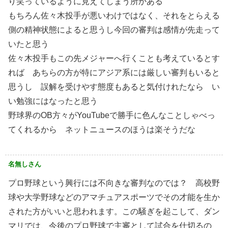
り笑っているように見えてしまう所かある
もちろん佐々木投手が悪いわけではなく、それをとらえる
側の精神状態によると思うし今回の審判は感情が先走って
いたと思う
佐々木投手もこの先メジャーへ行くことも考えているとす
れば あちらの方が特にアジア系には厳しい審判もいると
思うし 誤解を受けやす態度もあると気付けれたなら い
い勉強にはなったと思う
野球界のOB方々がYouTubeで勝手に色んなことしゃべっ
てくれるから ネットニュースのほうは楽そうだな
名無しさん
プロ野球という興行には不向きな審判なのでは？ 高校野
球や大学野球などのアマチュアスポーツでその才能を生か
された方がいいと思われます。この騒ぎを起こして、ダン
マリでは、今後のプロ野球で主審として試合を仕切るの