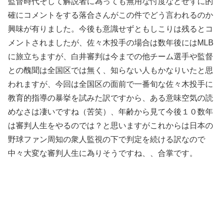
監督時代そして解説者に為っても無用な忖度などせずに的
確にコメントをする落合さんがこの件でどう言われるのか
興味が有りました。今後も意識せずともしこりは残るとコ
メントされましたが、佐々木投手の場合は数年後にはMLB
に旅立ちますが、白井審判は今までの他チーム選手や監督
との醜聞は全国区では無く、知らない人もかなりいたと思
われますが、今回は全国区の面前で一番旬な佐々木投手に
教育的指導の暴挙を試みた訳ですから、ある意味空気の読
めなさは凄いですね（苦笑）、年齢から見て今後１０数年
は審判人生をやるのでは？と思いますがこれからは日本の
野球ファン周知の衆人監視の下で判定を続ける訳なので
中々大変な審判人生に為りそうですね、、合掌です。