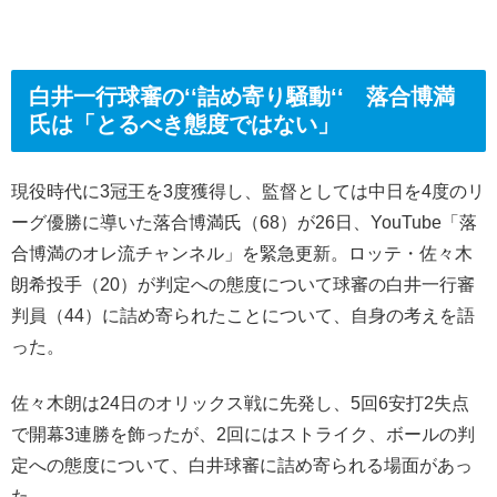
白井一行球審の‘‘詰め寄り騒動‘‘ 落合博満
氏は「とるべき態度ではない」
現役時代に3冠王を3度獲得し、監督としては中日を4度のリ
ーグ優勝に導いた落合博満氏（68）が26日、YouTube「落
合博満のオレ流チャンネル」を緊急更新。ロッテ・佐々木
朗希投手（20）が判定への態度について球審の白井一行審
判員（44）に詰め寄られたことについて、自身の考えを語
った。
佐々木朗は24日のオリックス戦に先発し、5回6安打2失点
で開幕3連勝を飾ったが、2回にはストライク、ボールの判
定への態度について、白井球審に詰め寄られる場面があっ
た。