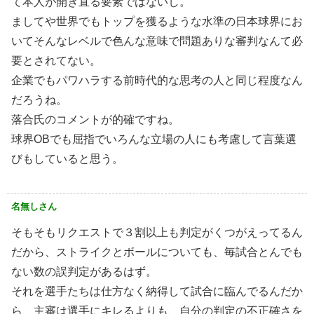
て本人が開き直る要素ではないし。
ましてや世界でもトップを獲るような水準の日本球界にお
いてそんなレベルで色んな意味で問題ありな審判なんて必
要とされてない。
企業でもパワハラする前時代的な思考の人と同じ程度なん
だろうね。
落合氏のコメントが的確ですね。
球界OBでも屈指でいろんな立場の人にも考慮して言葉選
びもしていると思う。
名無しさん
そもそもリクエストで３割以上も判定がくつがえってるん
だから、ストライクとボールについても、毎試合とんでも
ない数の誤判定があるはず。
それを選手たちは仕方なく納得して試合に臨んでるんだか
ら、主審は選手にキレるよりも、自分の判定の不正確さを