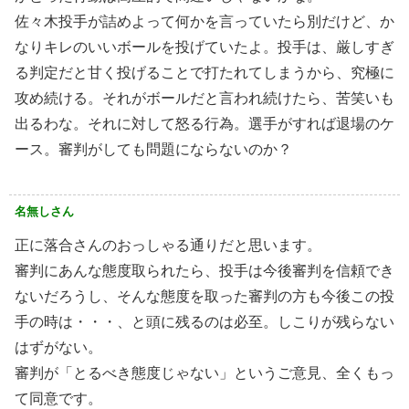
佐々木投手が詰めよって何かを言っていたら別だけど、か
なりキレのいいボールを投げていたよ。投手は、厳しすぎ
る判定だと甘く投げることで打たれてしまうから、究極に
攻め続ける。それがボールだと言われ続けたら、苦笑いも
出るわな。それに対して怒る行為。選手がすれば退場のケ
ース。審判がしても問題にならないのか？
名無しさん
正に落合さんのおっしゃる通りだと思います。
審判にあんな態度取られたら、投手は今後審判を信頼でき
ないだろうし、そんな態度を取った審判の方も今後この投
手の時は・・・、と頭に残るのは必至。しこりが残らない
はずがない。
審判が「とるべき態度じゃない」というご意見、全くもっ
て同意です。