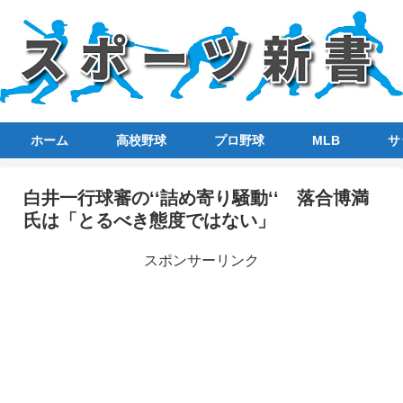
ホーム
高校野球
プロ野球
MLB
サ
白井一行球審の‘‘詰め寄り騒動‘‘ 落合博満
氏は「とるべき態度ではない」
スポンサーリンク