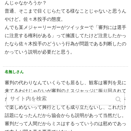
んじゃなかろうか？
普通、そこまで目くじらたてる様なことじゃないと思うん
やけど。佐々木投手の態度。
んでも某メジャーリーガーがツイッターで「審判には選手
に注意する権利がある」って擁護してたけど注意したかっ
たなら佐々木投手のどういう行為が問題である判断したの
かっていう説明が必要だと思う。
名無しさん
審判の代わりなんていくらでも居るし、観客は審判を見に
来てるわけじゃないが審判のミスジャッジに振り回されて
たら何も楽しめない、お金払って見に来てるのに理不尽さ
で楽しめないって興行としても成り立たないし、これだけ
話題になったんだから協会からも説明があって当然だし。
審判だって人間だからミスはするっていうのは慰めであっ