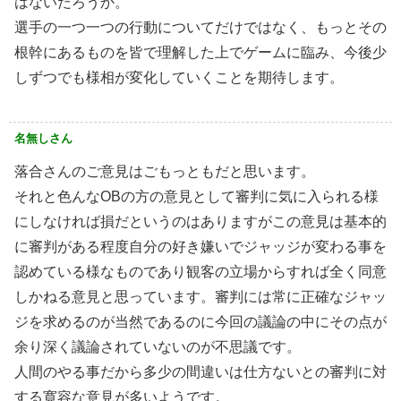
はないだろうか。
選手の一つ一つの行動についてだけではなく、もっとその
根幹にあるものを皆で理解した上でゲームに臨み、今後少
しずつでも様相が変化していくことを期待します。
名無しさん
落合さんのご意見はごもっともだと思います。
それと色んなOBの方の意見として審判に気に入られる様
にしなければ損だというのはありますがこの意見は基本的
に審判がある程度自分の好き嫌いでジャッジが変わる事を
認めている様なものであり観客の立場からすれば全く同意
しかねる意見と思っています。審判には常に正確なジャッ
ジを求めるのが当然であるのに今回の議論の中にその点が
余り深く議論されていないのが不思議です。
人間のやる事だから多少の間違いは仕方ないとの審判に対
する寛容な意見が多いようです。