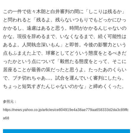
この一件で佐々木朗と白井審判の間に「しこりは残るか」
と問われると「残るよ。残らないつもりでもどっかにひっ
かかるし、遠慮はあると思う。時間がかかるんじゃないの
かな。現役を辞めるまで、いなくなるまで、続く可能性は
あるよ。人間執念深いもん」と即答。今後の影響力という
点もふまえた上で、球審としてどういう態度をとるべきだ
ったかという点について「毅然たる態度をとって、そこに
居座ることが最善の策だったと思うよ。たったあのくらい
で、ブチ切れちゃあ…。試合を運んでいく審判にしたら、
ちょっと短気すぎたんじゃないのかな」と締めくくった。
参照元：
https://news.yahoo.co.jp/articles/ce804919e4a38ae779aa658333d2da3c89ffc
a68