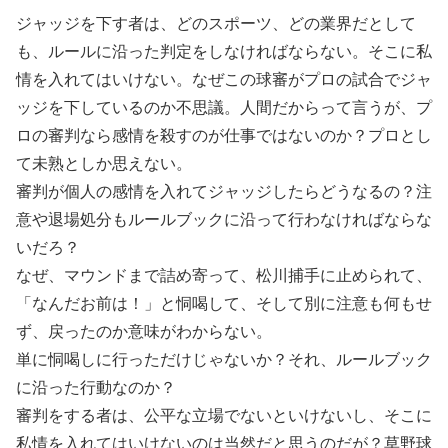
ジャッジを下す者は、どのスポーツ、どの業界だとして
も、ルールに沿った判定をしなければならない。そこに私
情を入れてはいけない。なぜこの球審がプロの試合でジャ
ッジを下しているのか不思議。人間だからって言うが、プ
ロの審判なら感情を殺すのが仕事ではないのか？プロとし
て未熟としか思えない。
審判が個人の感情を入れてジャッジしたらどうなるの？注
意や退場処分もルールブックに沿って行わなければならな
いだろ？
なぜ、マウンドまで詰め寄って、松川捕手に止められて、
「なんだお前は！」と恫喝して、そして別に注意も何もせ
ず、戻ったのか意味がわからない。
単に恫喝しに行っただけじゃないか？それ、ルールブック
に沿った行動なのか？
審判をする者は、公平な立場でないといけないし、そこに
私情を入れてはいけないのは当然だと思うのだが？草野球