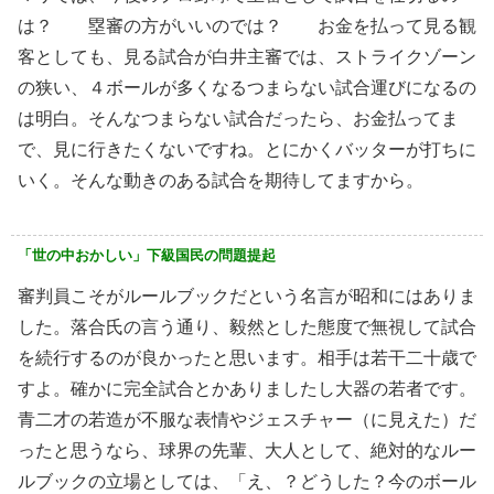
は？ 塁審の方がいいのでは？ お金を払って見る観
客としても、見る試合が白井主審では、ストライクゾーン
の狭い、４ボールが多くなるつまらない試合運びになるの
は明白。そんなつまらない試合だったら、お金払ってま
で、見に行きたくないですね。とにかくバッターが打ちに
いく。そんな動きのある試合を期待してますから。
「世の中おかしい」下級国民の問題提起
審判員こそがルールブックだという名言が昭和にはありま
した。落合氏の言う通り、毅然とした態度で無視して試合
を続行するのが良かったと思います。相手は若干二十歳で
すよ。確かに完全試合とかありましたし大器の若者です。
青二才の若造が不服な表情やジェスチャー（に見えた）だ
ったと思うなら、球界の先輩、大人として、絶対的なルー
ルブックの立場としては、「え、？どうした？今のボール