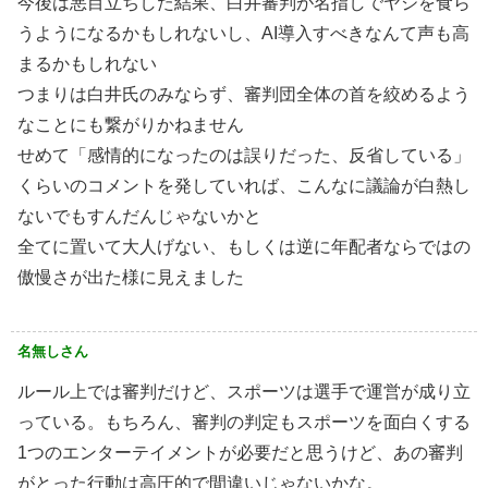
今後は悪目立ちした結果、白井審判が名指しでヤジを食ら
うようになるかもしれないし、AI導入すべきなんて声も高
まるかもしれない
つまりは白井氏のみならず、審判団全体の首を絞めるよう
なことにも繋がりかねません
せめて「感情的になったのは誤りだった、反省している」
くらいのコメントを発していれば、こんなに議論が白熱し
ないでもすんだんじゃないかと
全てに置いて大人げない、もしくは逆に年配者ならではの
傲慢さが出た様に見えました
名無しさん
ルール上では審判だけど、スポーツは選手で運営が成り立
っている。もちろん、審判の判定もスポーツを面白くする
1つのエンターテイメントが必要だと思うけど、あの審判
がとった行動は高圧的で間違いじゃないかな。