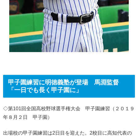
甲子園練習に明徳義塾が登場 馬淵監督
「一日でも長く甲子園に」
◇第101回全国高校野球選手権大会 甲子園練習（２０１９
年８月２日 甲子園）
出場校の甲子園練習は2日目を迎えた。2校目に高知代表の