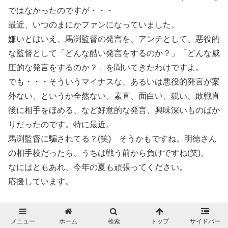
ではなかったのですが・・・
最近、いつのまにかファンになっていました。
嫌いとはいえ、馬渕監督の発言を、アンチとして、悪役的
な監督として「どんな酷い発言をするのか？」「どんな威
圧的な発言をするのか？」を聞いてきたわけですよ。
でも・・・そういうマイナスな、あるいは悪役的発言が案
外ない、というか全然ない。素直、面白い、鋭い、敗戦直
後に相手をほめる、など好意的な発言、興味深いものばか
りだったのです。特に最近。
馬渕監督に騙されてる？(笑) そうかもですね。明徳さん
の相手校だったら、うちは戦う前から負けですね(笑)。
なにはともあれ、今年の夏も頑張ってください。
応援しています。
名無しさん
メニュー
ホーム
検索
トップ
サイドバー