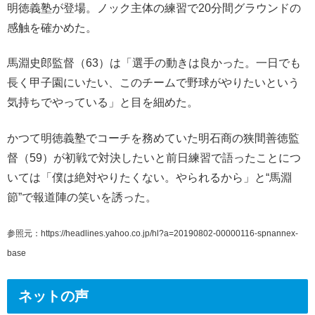
明徳義塾が登場。ノック主体の練習で20分間グラウンドの
感触を確かめた。
馬淵史郎監督（63）は「選手の動きは良かった。一日でも
長く甲子園にいたい、このチームで野球がやりたいという
気持ちでやっている」と目を細めた。
かつて明徳義塾でコーチを務めていた明石商の狭間善徳監
督（59）が初戦で対決したいと前日練習で語ったことにつ
いては「僕は絶対やりたくない。やられるから」と“馬淵
節”で報道陣の笑いを誘った。
参照元：https://headlines.yahoo.co.jp/hl?a=20190802-00000116-spnannex-
base
ネットの声