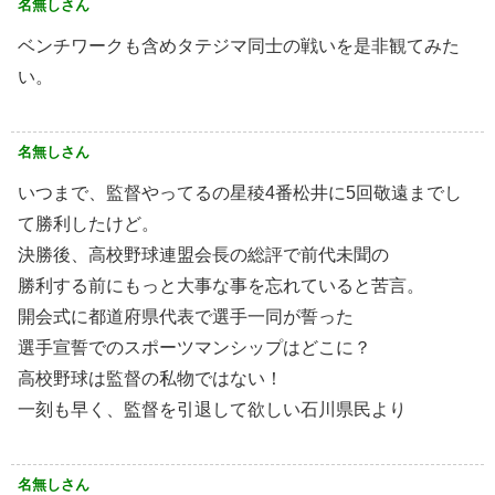
名無しさん
ベンチワークも含めタテジマ同士の戦いを是非観てみた
い。
名無しさん
いつまで、監督やってるの星稜4番松井に5回敬遠までし
て勝利したけど。
決勝後、高校野球連盟会長の総評で前代未聞の
勝利する前にもっと大事な事を忘れていると苦言。
開会式に都道府県代表で選手一同が誓った
選手宣誓でのスポーツマンシップはどこに？
高校野球は監督の私物ではない！
一刻も早く、監督を引退して欲しい石川県民より
名無しさん