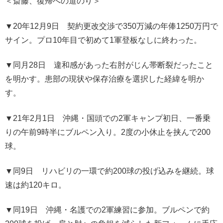
＜斎藤、復帰への道のり＞
▼20年12月9日 契約更改交渉で350万減の年俸1250万円で
サイン。プロ10年目で初めて1軍登板なしに終わった。
▼同月28日 違和感があった右肘がじん帯断裂だったこと
を明かす。患部の現状や保存治療を選択した経緯を明か
す。
▼21年2月1日 沖縄・国頭での2軍キャンプ初日、一番乗
りの午前9時半にブルペン入り。2度の小休止を挟んで200
球。
▼同9日 リハビリの一環で約200球の投げ込みを継続。球
速は約120キロ。
▼同19日 沖縄・名護での2軍練習に参加。ブルペンで約