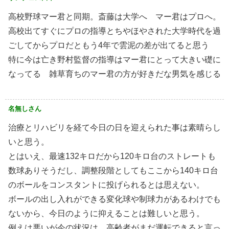
高校野球マー君と同期。斎藤は大学へ マー君はプロへ。
高校出てすぐにプロの指導とちやほやされた大学時代を過
ごしてからプロだともう4年で雲泥の差が出てると思う
特に今は亡き野村監督の指導はマー君にとって大きい礎に
なってる 雑草育ちのマー君の方が好きだな男気を感じる
名無しさん
治療とリハビリを経て今日の日を迎えられた事は素晴らし
いと思う。
とはいえ、最速132キロだから120キロ台のストレートも
数球ありそうだし、調整段階としてもここから140キロ台
のボールをコンスタントに投げられるとは思えない。
ボールの出し入れができる変化球や制球力があるわけでも
ないから、今日のように抑えることは難しいと思う。
例えは悪いが今の状況は、高齢者がまだ運転できると言っ