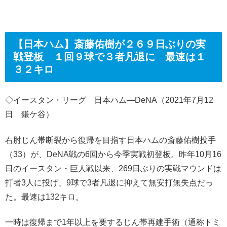
【日本ハム】斎藤佑樹が２６９日ぶりの実
戦登板 １回９球で３者凡退に 最速は１
３２キロ
◇イースタン・リーグ 日本ハム―DeNA（2021年7月12
日 鎌ケ谷）
右肘じん帯断裂から復帰を目指す日本ハムの斎藤佑樹投手
（33）が、DeNA戦の6回から今季実戦初登板。昨年10月16
日のイースタン・巨人戦以来、269日ぶりの実戦マウンドは
打者3人に投げ、9球で3者凡退に抑えて無安打無失点だっ
た。最速は132キロ。
一時は復帰まで1年以上を要するじん帯再建手術（通称トミ