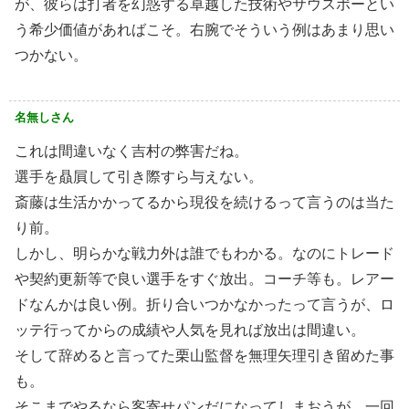
が、彼らは打者を幻惑する卓越した技術やサウスポーとい
う希少価値があればこそ。右腕でそういう例はあまり思い
つかない。
名無しさん
これは間違いなく吉村の弊害だね。
選手を贔屓して引き際すら与えない。
斎藤は生活かかってるから現役を続けるって言うのは当た
り前。
しかし、明らかな戦力外は誰でもわかる。なのにトレード
や契約更新等で良い選手をすぐ放出。コーチ等も。レアー
ドなんかは良い例。折り合いつかなかったって言うが、ロ
ッテ行ってからの成績や人気を見れば放出は間違い。
そして辞めると言ってた栗山監督を無理矢理引き留めた事
も。
そこまでやるなら客寄せパンだになってしまおうが、一回