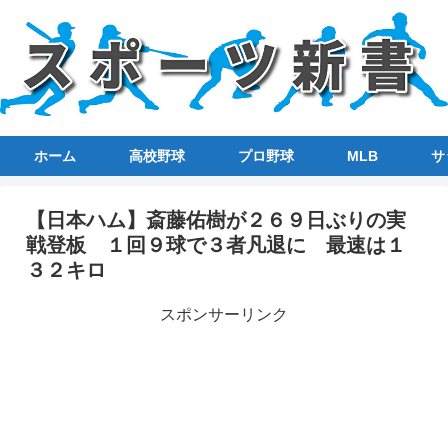
ホーム
高校野球
プロ野球
MLB
サ
【日本ハム】斎藤佑樹が２６９日ぶりの実
戦登板 １回９球で３者凡退に 最速は１
３２キロ
スポンサーリンク