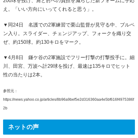
200球を投げ、肩と肘への負担を減らした新フォームに手応
え。「いい方向にいってくれると思う」。
▼同24日 名護での2軍練習で栗山監督が見守る中、ブルペ
ン入り。スライダー、チェンジアップ、フォークを織り交
ぜ、約150球。約130キロをマーク。
▼4月8日 鎌ケ谷の2軍施設でフリー打撃の打撃投手に。細
川、田宮、万波へ計29球を投げ、最速は135キロでヒット
性の当たりは2本。
参照元：
https://news.yahoo.co.jp/articles/8b96a9bef5e2d316360aa4e5bf616f4975386f
2b
ネットの声