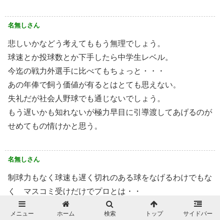
名無しさん
悲しいかなどう考えてももう無理でしょう。
球速とか投球数とか下手したら中学生レベル。
今迄の戦力外選手に比べてもちょっと・・・
あの年俸で飼う価値が有るとはとても思えない。
失礼だが社会人野球でも通じないでしょう。
もう遅いかも知れないが極力早目に引導渡してあげるのが
せめてもの情けかと思う。
名無しさん
制球力もなく球速も遅く切れのある球をなげるわけでもな
く マスコミ受けだけでプロとは・・
結果がすべてのプロ野球選手としては ある意味勝ち組
メニュー
ホーム
検索
トップ
サイドバー
あとはどこで身を引くかだと思う