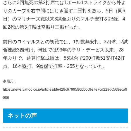
さらに3回無死の第2打席では1ボール1ストライクから外よ
りのカーブを右中間にはじき返す二塁打を放ち、5日（同6
日）のマリナーズ戦以来3試合ぶりのマルチ安打を記録。4
回2死の第3打席は空振り三振だった。
前日のロイヤルズとの初戦では、1打数無安打、3四球。2試
合連続3四球は、球団では93年のチリ・デービス以来、28
年ぶりで、通算打撃成績は、55試合で200打数51安打42打
点、16本塁打、9盗塁で打率・255となっていた。
参照元：
https://news.yahoo.co.jp/articles/bfe428c6799586bb0c9e7e7cd229dc568eca9
086
ネットの声