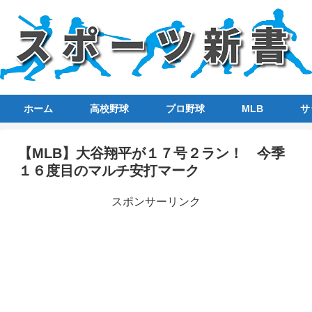
ホーム
高校野球
プロ野球
MLB
サ
【MLB】大谷翔平が１７号２ラン！ 今季
１６度目のマルチ安打マーク
スポンサーリンク