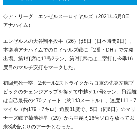
◇ア・リーグ エンゼルス―ロイヤルズ（2021年6月8日
アナハイム）
エンゼルスの大谷翔平投手（26）は8日（日本時間9日）、
本拠地アナハイムでのロイヤルズ戦に「2番・DH」で先発
出場。第1打席に17号2ラン、第2打席には二塁打し今季16
度目のマルチ安打をマークした。
初回無死一塁、2ボール2ストライクからロ軍の先発左腕ブ
ビックのチェンジアップを捉えて中越え17号2ラン。飛距離
は自己最長の470フィート（約143メートル）、速度111・7
マイル（約179・7キロ）角度31度で、5日（同6日）のマリ
ナーズ戦で菊池雄星（29）から中越え16号ソロを放って以
来3試合ぶりのアーチとなった。