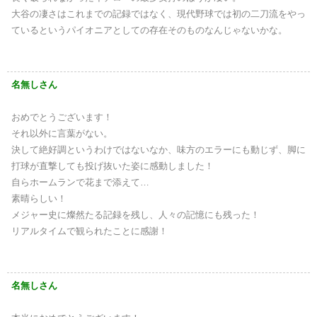
大谷の凄さはこれまでの記録ではなく、現代野球では初の二刀流をやっ
ているというパイオニアとしての存在そのものなんじゃないかな。
名無しさん
おめでとうございます！
それ以外に言葉がない。
決して絶好調というわけではないなか、味方のエラーにも動じず、脚に
打球が直撃しても投げ抜いた姿に感動しました！
自らホームランで花まで添えて…
素晴らしい！
メジャー史に燦然たる記録を残し、人々の記憶にも残った！
リアルタイムで観られたことに感謝！
名無しさん