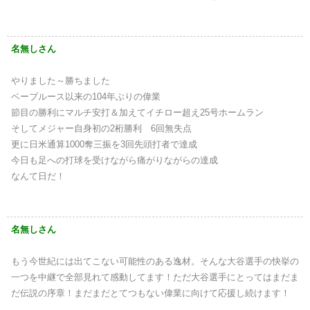
名無しさん
やりました～勝ちました
ベーブルース以来の104年ぶりの偉業
節目の勝利にマルチ安打＆加えてイチロー超え25号ホームラン
そしてメジャー自身初の2桁勝利 6回無失点
更に日米通算1000奪三振を3回先頭打者で達成
今日も足への打球を受けながら痛がりながらの達成
なんて日だ！
名無しさん
もう今世紀には出てこない可能性のある逸材。そんな大谷選手の快挙の
一つを中継で全部見れて感動してます！ただ大谷選手にとってはまだま
だ伝説の序章！まだまだとてつもない偉業に向けて応援し続けます！