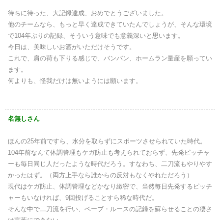
待ちに待った、大記録達成、おめでとうございました。
他のチームなら、もっと早く達成できていたんでしょうが、そんな環境
で104年ぶりの記録、そういう意味でも意義深いと思います。
今日は、美味しいお酒がいただけそうです。
これで、肩の荷も下りる感じで、バンバン、ホームラン量産を願ってい
ます。
何よりも、怪我だけは無いようには願います。
名無しさん
ほんの25年前ですら、水分を取らずにスポーツさせられていた時代。
104年前なんて体調管理もケガ防止も考えられておらず、先発ピッチャ
ーも毎日同じ人だったような時代だろう。すなわち、二刀流もやりやす
かったはず。（両方上手なら誰からの反対もなくやれただろう）
現代はケガ防止、体調管理などかなり緻密で、当然毎日先発するピッチ
ャーもいなければ、9回投げることすら稀な時代だ。
そんな中で二刀流を行い、ベーブ・ルースの記録を蘇らせることの凄さ