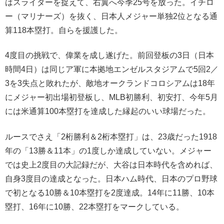
はスライダーを捉えて、右翼へ今季25号を放った。イチロ
ー（マリナーズ）を抜く、日本人メジャー単独2位となる通
算118本塁打。自らを援護した。
4度目の挑戦で、偉業を成し遂げた。前回登板の3日（日本
時間4日）は同じア軍に本拠地エンゼルスタジアムで5回2／
3を3失点と敗れたが、敵地オークランドコロシアムは18年
にメジャー初出場初登板し、MLB初勝利、初安打、今年5月
には米通算100本塁打を達成した縁起のいい球場だった。
ルースでさえ「2桁勝利＆2桁本塁打」は、23歳だった1918
年の「13勝＆11本」の1度しか達成していない。メジャー
では史上2度目の大記録だが、大谷は日本時代を含めれば、
自身3度目の達成となった。日本ハム時代、日本のプロ野球
で初となる10勝＆10本塁打を2度達成。14年に11勝、10本
塁打、16年に10勝、22本塁打をマークしている。