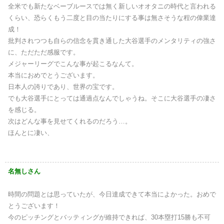
全米でも新たなベーブルースでは無く新しいオオタニの時代と言われる
くらい、恐らくもう二度と目の当たりにする事は無さそうな程の偉業達
成！
批判されつつも自らの信念を貫き通した大谷選手のメンタリティの強さ
に、ただただ感服です。
メジャーリーグでこんな事が起こるなんて。
本当におめでとうございます。
日本人の誇りであり、世界の宝です。
でも大谷選手にとっては通過点なんでしゃうね。そこに大谷選手の凄さ
を感じる。
次はどんな事を見せてくれるのだろう…。
ほんとに凄い、
名無しさん
時間の問題とは思っていたが、今日達成できて本当によかった。おめで
とうございます！
今のピッチングとバッティングが維持できれば、30本塁打15勝も不可