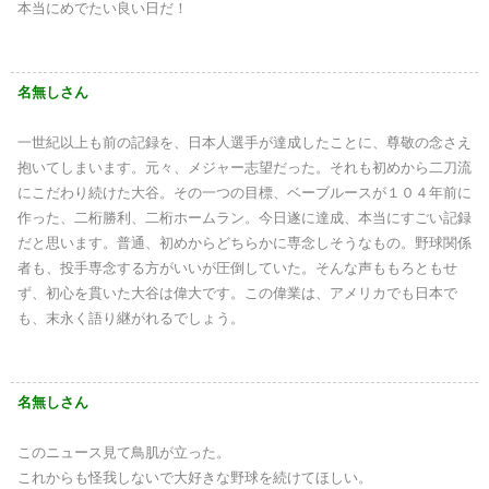
本当にめでたい良い日だ！
名無しさん
一世紀以上も前の記録を、日本人選手が達成したことに、尊敬の念さえ
抱いてしまいます。元々、メジャー志望だった。それも初めから二刀流
にこだわり続けた大谷。その一つの目標、ベーブルースが１０４年前に
作った、二桁勝利、二桁ホームラン。今日遂に達成、本当にすごい記録
だと思います。普通、初めからどちらかに専念しそうなもの。野球関係
者も、投手専念する方がいいが圧倒していた。そんな声ももろともせ
ず、初心を貫いた大谷は偉大です。この偉業は、アメリカでも日本で
も、末永く語り継がれるでしょう。
名無しさん
このニュース見て鳥肌が立った。
これからも怪我しないで大好きな野球を続けてほしい。