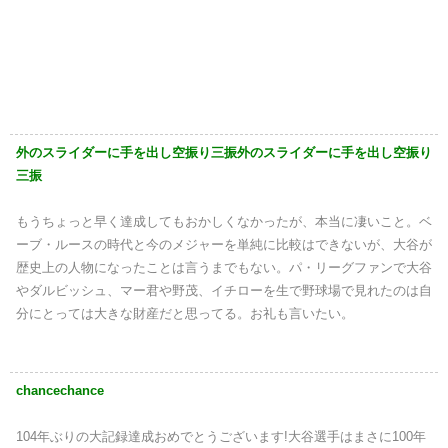
外のスライダーに手を出し空振り三振外のスライダーに手を出し空振り
三振
もうちょっと早く達成してもおかしくなかったが、本当に凄いこと。ベ
ーブ・ルースの時代と今のメジャーを単純に比較はできないが、大谷が
歴史上の人物になったことは言うまでもない。パ・リーグファンで大谷
やダルビッシュ、マー君や野茂、イチローを生で野球場で見れたのは自
分にとっては大きな財産だと思ってる。お礼も言いたい。
chancechance
104年ぶりの大記録達成おめでとうございます!大谷選手はまさに100年