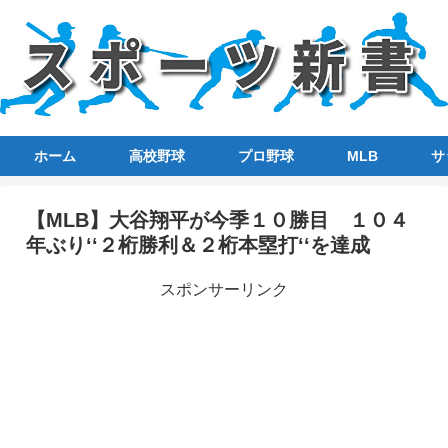
ホーム
高校野球
プロ野球
MLB
サ
【MLB】大谷翔平が今季１０勝目 １０４
年ぶり‘‘２桁勝利＆２桁本塁打‘‘を達成
スポンサーリンク