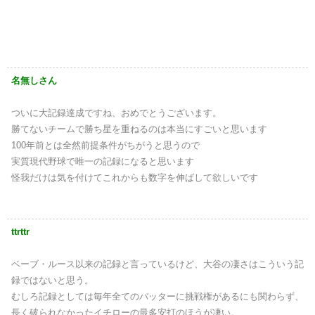
名無しさん
ついに大記録達成ですね、おめでとうございます。
勝てないチームで勝ち星を重ねるのは本当にすごいと思います
100年前とは全然前提条件がちがうと思うので
実質現代野球で唯一の記録になると思います
怪我だけは気を付けてこれからも数字を伸ばして欲しいです
ttrttr
ベーブ・ルース以来の記録と言っているけど、大谷の凄さはこういう記
録ではないと思う。
むしろ記録としては毎年全てのバッターに挑戦権があるにも関わらず、
長く破られなかったイチローの最多安打のほうが凄い。