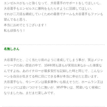
エンゼルスがもっと強くなって、大谷選手のサポートをしてほしいし、
大谷選手もエンゼルスに勝利をもたらすように活躍してほしい。
それが二刀流を継続していくための最善でチームも大谷選手もファンも
望んでると思う。
本当におめでとうございます！
私も頑張ろう！
名無しさん
大谷選手だと、ごく当たり前のように達成してしまう事が、実はメジャ
ーリーグの永い歴史の中で、104年間も誰もが実現出来なかった偉業な
んですよね。あのイチローが最多安打を記録した時と同じで、こんなシ
ーンを自分が生きてる時に目にできる事が本当に幸せだと思います。
大谷選手なら、今シーズンは最多勝争いも狙えそうだ。ホームラン王は
ジャッジには追いつけそうに無いが、MVP争いは、間違いなく候補に
なりましたね。まだまだ楽しみです。