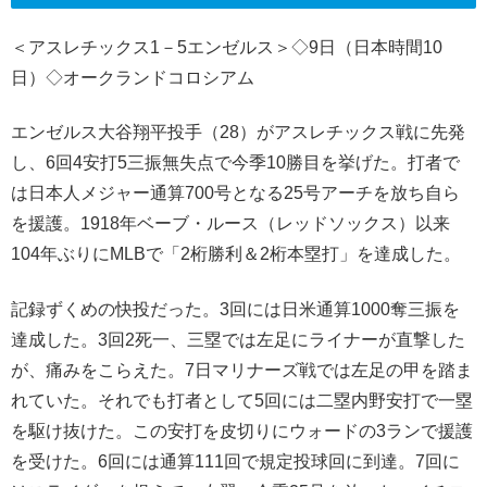
＜アスレチックス1－5エンゼルス＞◇9日（日本時間10
日）◇オークランドコロシアム
エンゼルス大谷翔平投手（28）がアスレチックス戦に先発
し、6回4安打5三振無失点で今季10勝目を挙げた。打者で
は日本人メジャー通算700号となる25号アーチを放ち自ら
を援護。1918年ベーブ・ルース（レッドソックス）以来
104年ぶりにMLBで「2桁勝利＆2桁本塁打」を達成した。
記録ずくめの快投だった。3回には日米通算1000奪三振を
達成した。3回2死一、三塁では左足にライナーが直撃した
が、痛みをこらえた。7日マリナーズ戦では左足の甲を踏ま
れていた。それでも打者として5回には二塁内野安打で一塁
を駆け抜けた。この安打を皮切りにウォードの3ランで援護
を受けた。6回には通算111回で規定投球回に到達。7回に