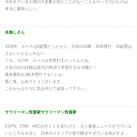
今生きている人間の大多数が見たことのないことをやってのけたのは、
本当に素晴らしい。
名無しさん
1918年、ルースは6盗塁だったから、大谷の10勝・10本塁打・10盗塁は
上をいくかもしれない。
でも、その年、ルースは本塁打王だったんだね。
大谷の次の目標は現代のMLBで本塁打王＆10勝だ！
最多勝利＆2桁本塁打でもいいか。
兎に角、おめでとうございます。
これからもケガに気を付けて頑張って下さい。
サラリーマン投資家サラリーマン投資家
ESPN、CNN、ABCのサイトを見たけど、まだ速報ニュースがでていな
いところをみると、日本のメディアが若干騒ぎすぎている気がする。