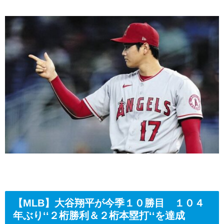
【MLB】大谷翔平が今季１０勝目 １０４
年ぶり‘‘２桁勝利＆２桁本塁打‘‘を達成