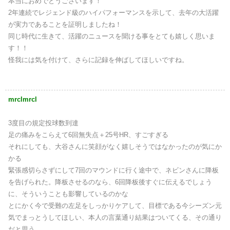
本当におめでとうございます！
2年連続でレジェンド級のハイパフォーマンスを示して、去年の大活躍
が実力であることを証明しましたね！
同じ時代に生きて、活躍のニュースを聞ける事をとても嬉しく思いま
す！！
怪我には気を付けて、さらに記録を伸ばしてほしいですね。
mrclmrcl
3度目の規定投球数到達
足の痛みをこらえて6回無失点＋25号HR、すごすぎる
それにしても、大谷さんに笑顔がなく嬉しそうではなかったのが気にか
かる
緊張感切らさずにして7回のマウンドに行く途中で、ネビンさんに降板
を告げられた。降板させるのなら、6回降板後すぐに伝えるでしょう
に、そういうことも影響しているのかな
とにかく今で受難の左足をしっかりケアして、目標である今シーズン元
気でまっとうしてほしい、本人の言葉通り結果はついてくる、その通り
だと思う