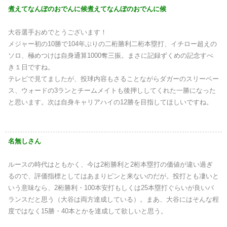
煮えてなんぼのおでんに候煮えてなんぼのおでんに候
大谷選手おめでとうございます！
メジャー初の10勝で104年ぶりの二桁勝利二桁本塁打、イチロー超えの
ソロ、極めつけは自身通算1000奪三振。まさに記録ずくめの記念すべ
き１日ですね。
テレビで見てましたが、投球内容もさることながらダガーのスリーベー
ス、ウォードの3ランとチームメイトも後押ししてくれた一勝になった
と思います。次は自身キャリアハイの12勝を目指してほしいですね。
名無しさん
ルースの時代はともかく、今は2桁勝利と2桁本塁打の価値が違い過ぎ
るので、評価指標としてはあまりピンと来ないのだが。投打とも凄いと
いう意味なら、2桁勝利・100本安打もしくは25本塁打ぐらいが良いバ
ランスだと思う（大谷は両方達成している）。まあ、大谷にはそんな程
度ではなく15勝・40本とかを達成して欲しいと思う。