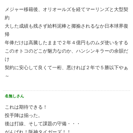
メジャー移籍後、オリオールズを経てマーリンズと大型契
約
大した成績も残さず給料泥棒と揶揄されるなか日本球界復
帰
年俸だけは高騰したままで２年４億円ものムダ使いをする
このオトコのどこが魅力なのか、ハンシンキラーの余韻だ
け
契約に安心して良くて一桁、悪ければ２年で５勝以下やぁ
～
名無しさん
これは期待できる！
投手陣は揃った。
後は打線、そして課題の守備・・・
がんばれ！阪神タイガーズ！！