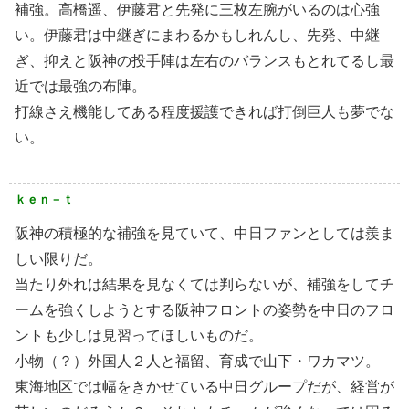
補強。高橋遥、伊藤君と先発に三枚左腕がいるのは心強
い。伊藤君は中継ぎにまわるかもしれんし、先発、中継
ぎ、抑えと阪神の投手陣は左右のバランスもとれてるし最
近では最強の布陣。
打線さえ機能してある程度援護できれば打倒巨人も夢でな
い。
ｋｅｎ－ｔ
阪神の積極的な補強を見ていて、中日ファンとしては羨ま
しい限りだ。
当たり外れは結果を見なくては判らないが、補強をしてチ
ームを強くしようとする阪神フロントの姿勢を中日のフロ
ントも少しは見習ってほしいものだ。
小物（？）外国人２人と福留、育成で山下・ワカマツ。
東海地区では幅をきかせている中日グループだが、経営が