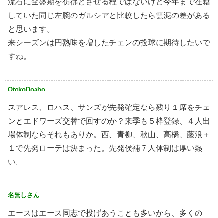
流石に全盛期を彷彿とさせる程ではないけど今年まで在籍
していた同じ左腕のガルシアと比較したら雲泥の差がある
と思います。
来シーズンは円熟味を増したチェンの投球に期待したいで
すね。
OtokoDoaho
スアレス、ロハス、サンズが先発確定なら残り１席をチェ
ンとエドワーズ交替で回すのか？来季も５枠登録、４人出
場体制ならそれもありか。西、青柳、秋山、高橋、藤浪＋
１で先発ローテは決まった。先発候補７人体制は厚い熱
い。
名無しさん
エースはエース同志で投げあうことも多いから、多くの