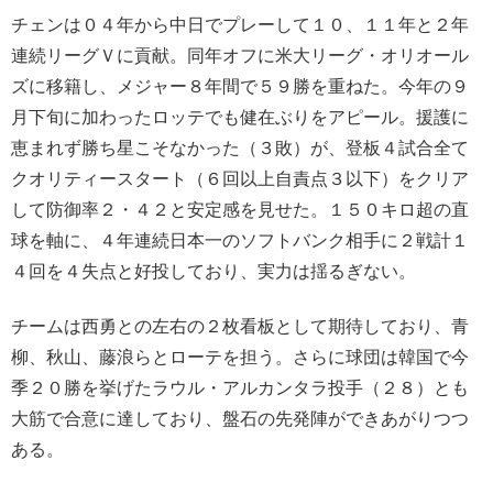
チェンは０４年から中日でプレーして１０、１１年と２年
連続リーグＶに貢献。同年オフに米大リーグ・オリオール
ズに移籍し、メジャー８年間で５９勝を重ねた。今年の９
月下旬に加わったロッテでも健在ぶりをアピール。援護に
恵まれず勝ち星こそなかった（３敗）が、登板４試合全て
クオリティースタート（６回以上自責点３以下）をクリア
して防御率２・４２と安定感を見せた。１５０キロ超の直
球を軸に、４年連続日本一のソフトバンク相手に２戦計１
４回を４失点と好投しており、実力は揺るぎない。
チームは西勇との左右の２枚看板として期待しており、青
柳、秋山、藤浪らとローテを担う。さらに球団は韓国で今
季２０勝を挙げたラウル・アルカンタラ投手（２８）とも
大筋で合意に達しており、盤石の先発陣ができあがりつつ
ある。