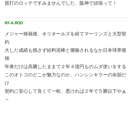
貧打のロッテですみませんでした、阪神で頑張って！
NY-A.ROD
メジャー移籍後、オリオールズを経てマーリンズと大型契
約
大した成績も残さず給料泥棒と揶揄されるなか日本球界復
帰
年俸だけは高騰したままで２年４億円ものムダ使いをする
このオトコのどこが魅力なのか、ハンシンキラーの余韻だ
け
契約に安心して良くて一桁、悪ければ２年で５勝以下やぁ
～