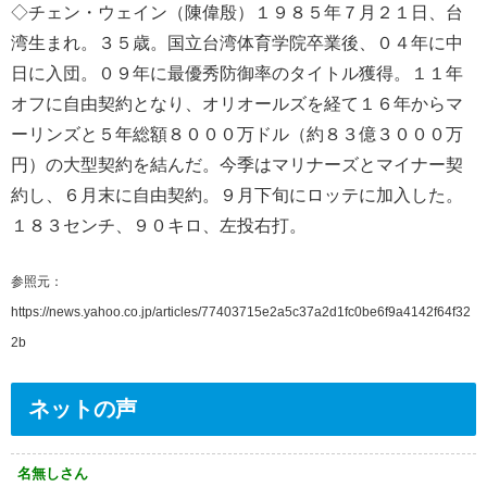
◇チェン・ウェイン（陳偉殷）１９８５年７月２１日、台
湾生まれ。３５歳。国立台湾体育学院卒業後、０４年に中
日に入団。０９年に最優秀防御率のタイトル獲得。１１年
オフに自由契約となり、オリオールズを経て１６年からマ
ーリンズと５年総額８０００万ドル（約８３億３０００万
円）の大型契約を結んだ。今季はマリナーズとマイナー契
約し、６月末に自由契約。９月下旬にロッテに加入した。
１８３センチ、９０キロ、左投右打。
参照元：
https://news.yahoo.co.jp/articles/77403715e2a5c37a2d1fc0be6f9a4142f64f32
2b
ネットの声
名無しさん