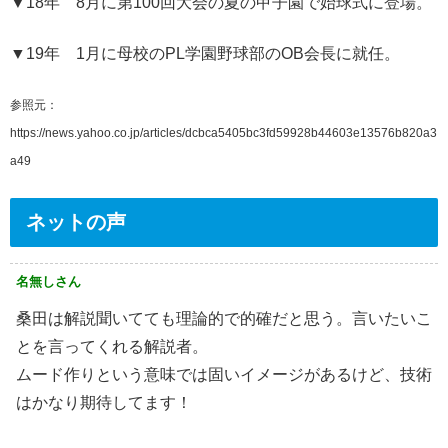
▼18年 8月に第100回大会の夏の甲子園で始球式に登場。
▼19年 1月に母校のPL学園野球部のOB会長に就任。
参照元：
https://news.yahoo.co.jp/articles/dcbca5405bc3fd59928b44603e13576b820a3
a49
ネットの声
名無しさん
桑田は解説聞いてても理論的で的確だと思う。言いたいこ
とを言ってくれる解説者。
ムード作りという意味では固いイメージがあるけど、技術
はかなり期待してます！