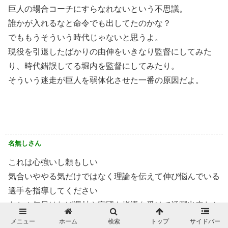
巨人の場合コーチにすらなれないという不思議。
誰かが入れるなと命令でも出してたのかな？
でももうそういう時代じゃないと思うよ。
現役を引退したばかりの由伸をいきなり監督にしてみた
り、時代錯誤してる堀内を監督にしてみたり。
そういう迷走が巨人を弱体化させた一番の原因だよ。
名無しさん
これは心強いし頼もしい
気合いややる気だけではなく理論を伝えて伸び悩んでいる
選手を指導してください
あと１年早ければ澤村や宮國も指導を受けて活躍出来たか
も
メニュー
ホーム
検索
トップ
サイドバー