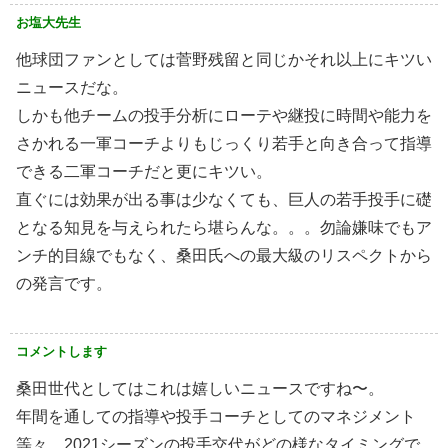
お塩大先生
他球団ファンとしては菅野残留と同じかそれ以上にキツい
ニュースだな。
しかも他チームの投手分析にローテや継投に時間や能力を
さかれる一軍コーチよりもじっくり若手と向き合って指導
できる二軍コーチだと更にキツい。
直ぐには効果が出る事は少なくても、巨人の若手投手に礎
となる知見を与えられたら堪らんな。。。勿論嫌味でもア
ンチ的目線でもなく、桑田氏への最大級のリスペクトから
の発言です。
コメントします
桑田世代としてはこれは嬉しいニュースですね〜。
年間を通しての指導や投手コーチとしてのマネジメント
等々、2021シーズンの投手交代がどの様なタイミングで