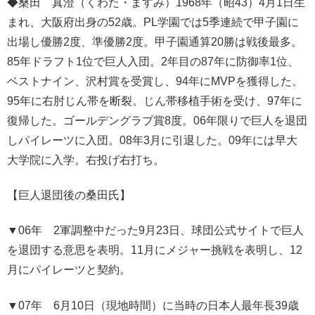
◆桑田 真澄（くわた・ますみ）1968年（昭43）4月1日生
まれ、大阪府出身の52歳。PL学園では5季連続で甲子園に
出場し優勝2度、準優勝2度。甲子園通算20勝は戦後最多。
85年ドラフト1位で巨人入団。2年目の87年に防御率1位、
ベストナイン、沢村賞を受賞し、94年にMVPを獲得した。
95年に右肘じん帯を断裂。じん帯移植手術を受け、97年に
復帰した。ゴールデングラブ賞8度。06年限りで巨人を退団
しパイレーツに入団。08年3月に引退した。09年には早大
大学院に入学。右投げ右打ち。
【巨人退団後の桑田氏】
▼06年 2軍調整中だった9月23日、球団公式サイトで巨人
を退団する意思を表明。11月にメジャー挑戦を表明し、12
月にパイレーツと契約。
▼07年 6月10日（現地時間）に当時の日本人最年長39歳