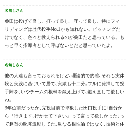
名無しさん
桑田は投げて良し、打って良し、守って良し、特にフィー
リディングは歴代投手No.1かも知れない。ピッチングだ
けでなく、色々と教えられるのが桑田だと思っている。も
っと早く指導者として呼ばないとだと思っていたよ。
名無しさん
他の人達も言っておられるけど､理論的で的確､それも実体
験と実践に基づいて居て､実績も十二分｡フルに発揮して投
手陣を､いやチームの根幹を鍛え上げて､鍛え直して欲しい
ね｡
3年位前だったか､完投目前で降板した田口投手に｢自分か
ら『行きます､行かせて下さい』って言って欲しかった｣っ
て趣旨の叱咤激励してた｡単なる根性論ではなく､技術と体