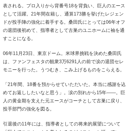
表される。プロ入りから背番号18を背負い、巨人のエース
として活躍。21年間在籍し、通算173勝を挙げたレジェン
ドが投手陣の強化に着手する。桑田氏にとっては06年オフ
の退団後初めて、指導者として古巣のユニホームに袖を通
すことになる。
06年11月23日、東京ドーム。米球界挑戦を決めた桑田氏
は、ファンフェスタの観衆3万6291人の前で涙の退団セレ
モニーを行った。うつむき、こみ上げるものをこらえる。
「21年間、18番を預からせていただいた。本当に感謝を込
めてお返ししたいなと思う」。涙の別れから15年――。巨
人の黄金期を支えた元エースがコーチとして古巣に戻り、
投手部門の強化を図る。
引退後の11年には、指導者としての将来的展望について