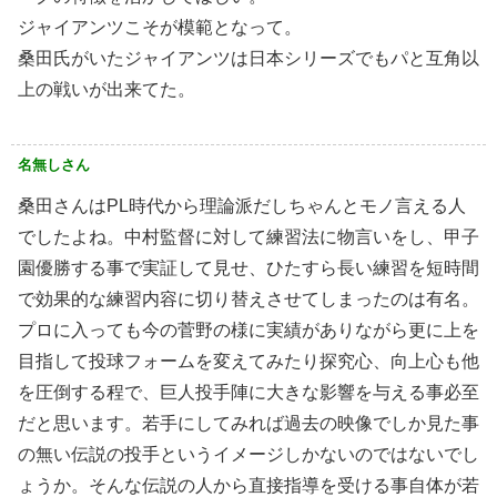
ジャイアンツこそが模範となって。
桑田氏がいたジャイアンツは日本シリーズでもパと互角以
上の戦いが出来てた。
名無しさん
桑田さんはPL時代から理論派だしちゃんとモノ言える人
でしたよね。中村監督に対して練習法に物言いをし、甲子
園優勝する事で実証して見せ、ひたすら長い練習を短時間
で効果的な練習内容に切り替えさせてしまったのは有名。
プロに入っても今の菅野の様に実績がありながら更に上を
目指して投球フォームを変えてみたり探究心、向上心も他
を圧倒する程で、巨人投手陣に大きな影響を与える事必至
だと思います。若手にしてみれば過去の映像でしか見た事
の無い伝説の投手というイメージしかないのではないでし
ょうか。そんな伝説の人から直接指導を受ける事自体が若