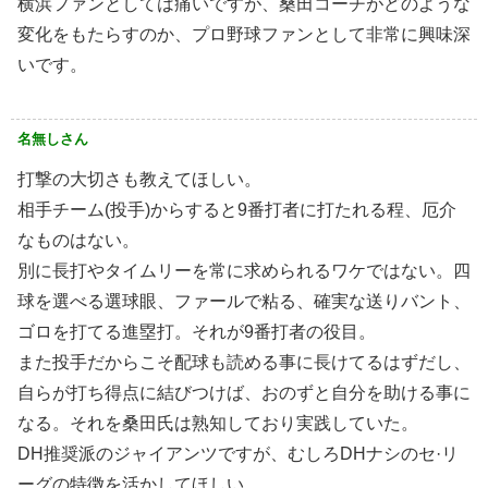
横浜ファンとしては痛いですが、桑田コーチがどのような
変化をもたらすのか、プロ野球ファンとして非常に興味深
いです。
名無しさん
打撃の大切さも教えてほしい。
相手チーム(投手)からすると9番打者に打たれる程、厄介
なものはない。
別に長打やタイムリーを常に求められるワケではない。四
球を選べる選球眼、ファールで粘る、確実な送りバント、
ゴロを打てる進塁打。それが9番打者の役目。
また投手だからこそ配球も読める事に長けてるはずだし、
自らが打ち得点に結びつけば、おのずと自分を助ける事に
なる。それを桑田氏は熟知しており実践していた。
DH推奨派のジャイアンツですが、むしろDHナシのセ·リ
ーグの特徴を活かしてほしい。