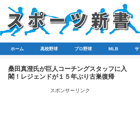
ホーム
高校野球
プロ野球
MLB
サ
桑田真澄氏が巨人コーチングスタッフに入
閣！レジェンドが１５年ぶり古巣復帰
スポンサーリンク