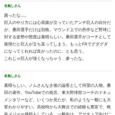
名無しさん
困ったな…。
巨人のやり方には心底腹が立っていたアンチ巨人の自分だ
が、桑田選手だけは別格。マウンド上での所作など野球に
対する姿勢や態度は素晴らしい。桑田選手がコーチとして
復帰だと巨人が立ち直ってしまう。もっとFAでグダグダ
になってくれれば良かったのに、とも思う。
これじゃ巨人が強くなっちゃう、参ったな。
名無しさん
素晴らしい。ノムさんなき後の論客として待望の人物。桑
田の著作、YouTubeでの発言、東大野球部コーチのドキュ
メンタリーなど、いくつか見たが、私のような一般にも大
変わかりやすい。高校時から大舞台での経験も豊富で、晩
年メジャー挑戦もしている。一般向け、アマチュア向けに