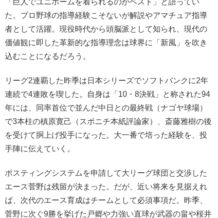
「巨人でユニホームを着られるのがベスト」と語ってい
た。プロ野球の指導経験こそないが解説やアマチュア指導
者として活躍。現役時代から頭脳派として知られ、現代の
価値観に即した革新的な指導理念は球界に「新風」を吹き
込むことになるだろう。
リーグ2連覇した昨季は日本シリーズでソフトバンクに2年
連続で4連敗を喫した。自身は「10・8決戦」と称された94
年には、同率首位で並んだ中日との最終戦（ナゴヤ球場）
で3本柱の槙原寛己（スポニチ本紙評論家）、斎藤雅樹の後
を受けて胴上げ投手になった。大一番で培った経験を、投
手陣に伝えていく。
ポスティングシステムを申請して大リーグ球団と交渉した
エース菅野は残留が決まった。だが、近い将来を見据えれ
ば、次代のエース育成はチームとして必須事項だ。昨季、
菅野に次ぐ9勝を挙げた戸郷や力強い直球が武器の畠や桜井