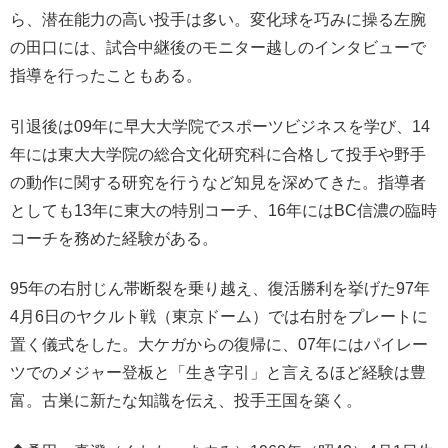
ら、潜在能力の高い投手は多い。変化球を巧みに操る左腕
の田口には、試合中継後のモニター越しのインタビューで
指導を行ったこともある。
引退後は09年に早大大学院でスポーツビジネスを学び、14
年には東大大学院の総合文化研究科に合格して投手や野手
の動作に関する研究を行うなど知見を深めてきた。指導者
としても13年に東大の特別コーチ、16年にはBC信濃の臨時
コーチを務めた経験がある。
95年の右肘じん帯断裂を乗り越え、復活勝利を挙げた97年
4月6日のヤクルト戦（東京ドーム）では右肘をプレートに
置く儀式をした。大ケガからの復帰に、07年にはパイレー
ツでのメジャー登板と「生き字引」と言えるほど経験は豊
富。古巣に新たな知識を伝え、投手王国を築く。