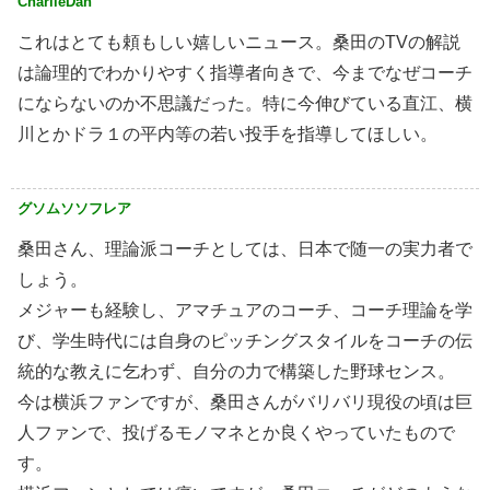
CharlieDan
これはとても頼もしい嬉しいニュース。桑田のTVの解説
は論理的でわかりやすく指導者向きで、今までなぜコーチ
にならないのか不思議だった。特に今伸びている直江、横
川とかドラ１の平内等の若い投手を指導してほしい。
グソムソソフレア
桑田さん、理論派コーチとしては、日本で随一の実力者で
しょう。
メジャーも経験し、アマチュアのコーチ、コーチ理論を学
び、学生時代には自身のピッチングスタイルをコーチの伝
統的な教えに乞わず、自分の力で構築した野球センス。
今は横浜ファンですが、桑田さんがバリバリ現役の頃は巨
人ファンで、投げるモノマネとか良くやっていたもので
す。