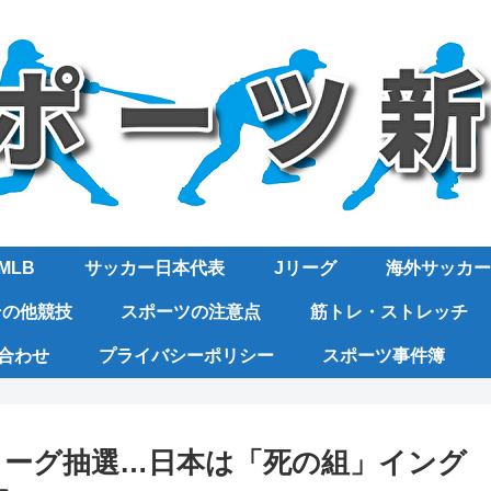
MLB
サッカー日本代表
Jリーグ
海外サッカー
その他競技
スポーツの注意点
筋トレ・ストレッチ
合わせ
プライバシーポリシー
スポーツ事件簿
リーグ抽選…日本は「死の組」イング