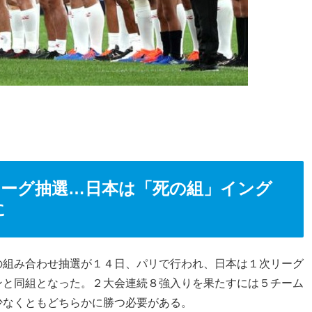
リーグ抽選…日本は「死の組」イング
に
の組み合わせ抽選が１４日、パリで行われ、日本は１次リーグ
ンと同組となった。２大会連続８強入りを果たすには５チーム
少なくともどちらかに勝つ必要がある。