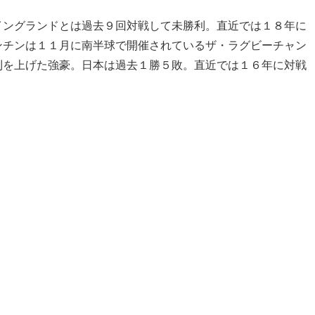
イングランドとは過去９回対戦して未勝利。直近では１８年に
ンチンは１１月に南半球で開催されているザ・ラグビーチャン
利を上げた強豪。日本は過去１勝５敗。直近では１６年に対戦