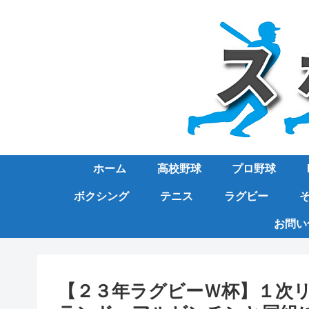
ホーム
高校野球
プロ野球
ボクシング
テニス
ラグビー
お問い
【２３年ラグビーＷ杯】１次