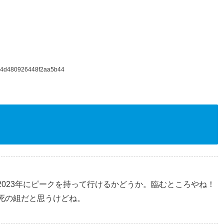
e04d480926448f2aa5b44
023年にピークを持って行けるかどうか。臨むところやね！
死の組だと思うけどね。