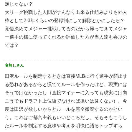
逆じゃない？
大リーグ挑戦した人間がすんなり出来る仕組みよりも外人
枠として2-3年くらいの登録制にして解除とかにしたら？
覚悟決めてメジャー挑戦してるのだから帰ってきてメジャ
ー選手の様に使ってくれるか評価した方が当人達も喜ぶの
では？
名無しさん
田沢ルールを制定するときは直接MLBに行く選手が続出す
る恐れがあるからと慌ててルールを作ったけど、現実には
そうではなかったし（直接マイナーに入っても現実には向
こうでもドラフト上位級でなければ扱いは良くない）、今
度は田沢が欲しいからとルールを完全撤廃するのかとい
う。これはご都合主義もいいところだし、そもそもこうし
たルールを制定する意味や考えを明快に語るトップすら