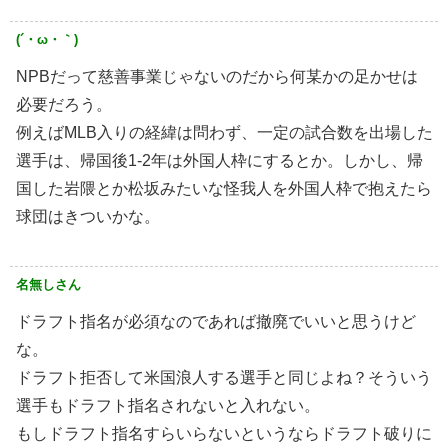
(´・ω・｀)
NPBだって慈善事業じゃないのだから何某かの足かせは
必要だろう。
例えばMLB入りの経緯は問わず、一定の試合数を出場した
選手は、帰国後1-2年は外国人枠にするとか。しかし、帰
国した岩隈とか松坂みたいな怪我人を外国人枠で抱えたら
球団はきついかな。
名無しさん
ドラフト指名が必須なのであれば撤廃でいいと思うけど
な。
ドラフト拒否して米国浪人する選手と同じよね？そういう
選手もドラフト指名されないと入れない。
もしドラフト指名すらいらないというならドラフト破りに