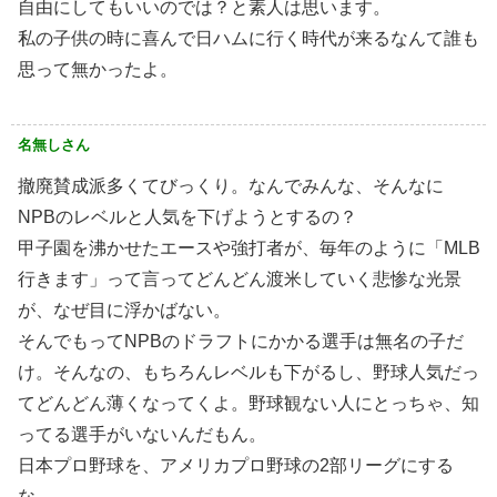
自由にしてもいいのでは？と素人は思います。
私の子供の時に喜んで日ハムに行く時代が来るなんて誰も
思って無かったよ。
名無しさん
撤廃賛成派多くてびっくり。なんでみんな、そんなに
NPBのレベルと人気を下げようとするの？
甲子園を沸かせたエースや強打者が、毎年のように「MLB
行きます」って言ってどんどん渡米していく悲惨な光景
が、なぜ目に浮かばない。
そんでもってNPBのドラフトにかかる選手は無名の子だ
け。そんなの、もちろんレベルも下がるし、野球人気だっ
てどんどん薄くなってくよ。野球観ない人にとっちゃ、知
ってる選手がいないんだもん。
日本プロ野球を、アメリカプロ野球の2部リーグにする
な。