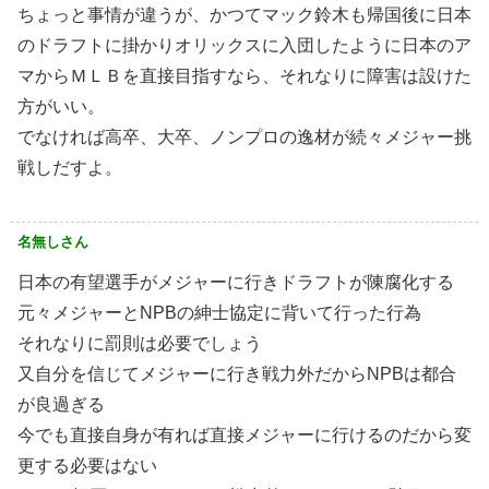
ちょっと事情が違うが、かつてマック鈴木も帰国後に日本
のドラフトに掛かりオリックスに入団したように日本のア
マからＭＬＢを直接目指すなら、それなりに障害は設けた
方がいい。
でなければ高卒、大卒、ノンプロの逸材が続々メジャー挑
戦しだすよ。
名無しさん
日本の有望選手がメジャーに行きドラフトが陳腐化する
元々メジャーとNPBの紳士協定に背いて行った行為
それなりに罰則は必要でしょう
又自分を信じてメジャーに行き戦力外だからNPBは都合
が良過ぎる
今でも直接自身が有れば直接メジャーに行けるのだから変
更する必要はない