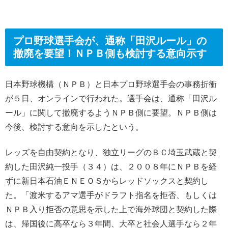
プロ野球選手会が、通称「田沢ルール」の
撤廃を要望！ＮＰＢ側も検討する意向示す
日本野球機構（ＮＰＢ）と日本プロ野球選手会の事務折衝
が５日、オンラインで行われた。選手会は、通称「田沢ル
ール」に関して撤廃するようＮＰＢ側に要望。ＮＰＢ側は
今後、検討する意向を示したという。
レッズを自由契約となり、独立リーグのＢＣ埼玉武蔵と契
約した田沢純一投手（３４）は、２００８年にＮＰＢを経
ずに新日本石油ＥＮＥＯＳからレッドソックスと契約し
た。「渡米するアマ選手がドラフト指名を拒否、もしくは
ＮＰＢ入り拒否の意思を示した上で海外球団と契約した際
は、帰国後に高卒なら３年間、大卒と社会人選手なら２年