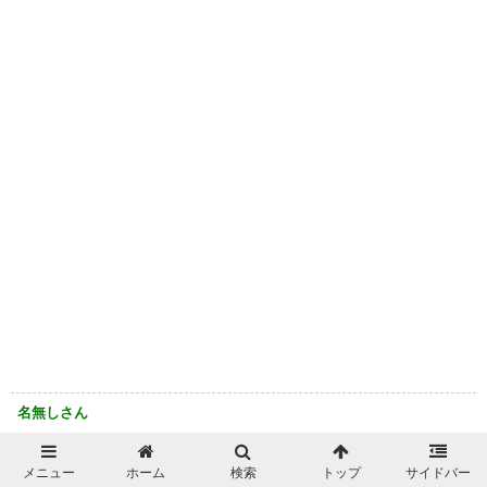
名無しさん
斎藤君は頑張って欲しいが。
メニュー
ホーム
検索
トップ
サイドバー
車ではなく試合でバンバンけっかを残して！