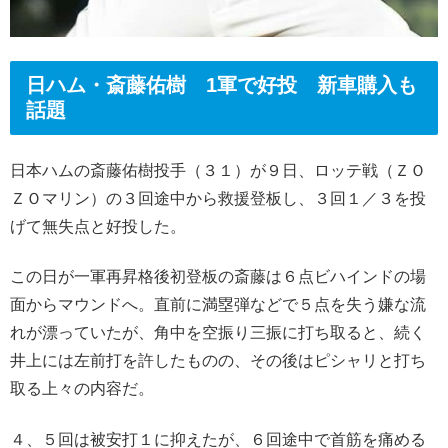
日ハム・斎藤佑樹 1軍で好投 新車購入も
話題
日本ハムの斎藤佑樹投手（３１）が９日、ロッテ戦（ＺＯ
ＺＯマリン）の３回途中から救援登板し、３回１／３を投
げて無失点と好投した。
この日が一軍再昇格後初登板の斎藤は６点ビハインドの場
面からマウンドへ。直前に満塁弾などで５点を失う嫌な流
れが漂っていたが、角中を空振り三振に打ち取ると、続く
井上には左前打を許したものの、その後はピシャリと打ち
取る上々の内容だ。
４、５回は被安打１に抑えたが、６回途中で首筋を痛める