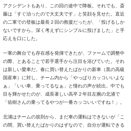
アクシデントもあり、この回の途中で降板。それでも、斎
藤は「すぐ治ったので大丈夫です」と笑顔を見せた。直近
の二軍での登板は最長２回の救援だったが、「投げるしか
ないですから。深く考えずにシンプルに投げました」と手
応えを口にした。
一軍の舞台でも存在感を発揮できたが、ファームで調整中
の際、とあることで若手選手から注目を浴びていた。それ
は新しい愛車だ。春に買い替えたばかりの新車（黒の高級
国産車）に対し、チーム内から「やっぱりカッコいいよな
ぁ」「いい車、乗ってるなぁ」と憧れの声が続出。中でも
目を輝かせたのが、成長著しい高卒２年目左腕の北浦で
「佑樹さんの乗ってるやつが一番カッコいいですね！」。
北浦はチームの規則から、まだ車の運転はできないが「こ
の間、買い替えたばかりのはずなので、自分が運転できる