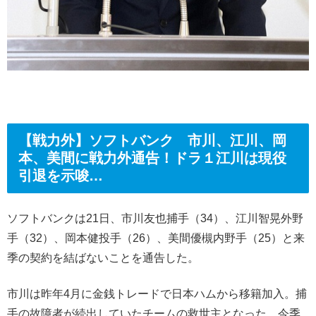
【戦力外】ソフトバンク 市川、江川、岡
本、美間に戦力外通告！ドラ１江川は現役
引退を示唆…
ソフトバンクは21日、市川友也捕手（34）、江川智晃外野
手（32）、岡本健投手（26）、美間優槻内野手（25）と来
季の契約を結ばないことを通告した。
市川は昨年4月に金銭トレードで日本ハムから移籍加入。捕
手の故障者が続出していたチームの救世主となった。今季