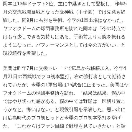
岡本は13年ドラフト3位。主に中継ぎとして登板し、昨年5
月の交流戦開幕戦となった阪神戦（甲子園）では先発も経
験した。同9月に右肘を手術。今季の1軍出場はなかった。
ヤフオクドームの球団事務所を訪れた岡本は「今の時点で
はもう少しできる気持ちはある。手術前よりも腕を振れる
ようになった。パフォーマンスとしては今の方がいい」と
現役続行を希望した。
美間は昨年7月に交換トレードで広島から移籍加入。今年4
月21日の西武戦でプロ初本塁打。右の強打者として期待さ
れていたが、今季の1軍出場は15試合に止まった。美間はヤ
フオクドームの球団事務所を訪れ、「結果は結果。僕の中
ではやり切った感がある。僕の中では野球は一区切り置こ
うかなと。悔いはない」と現役引退を示唆した。思い出に
は広島時代のプロ初ヒットと今季のプロ初本塁打を挙げ
た。「これからはファン目線で野球を見ていきたい」と話