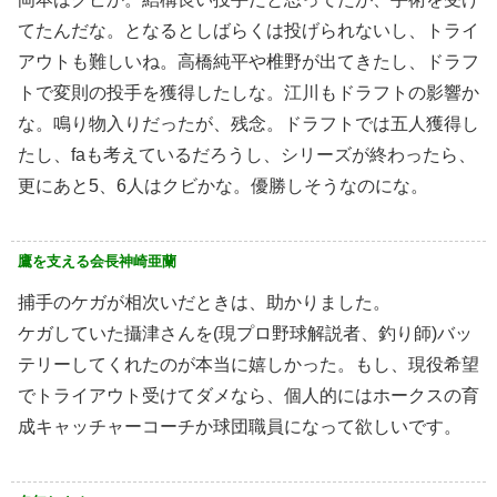
てたんだな。となるとしばらくは投げられないし、トライ
アウトも難しいね。高橋純平や椎野が出てきたし、ドラフ
トで変則の投手を獲得したしな。江川もドラフトの影響か
な。鳴り物入りだったが、残念。ドラフトでは五人獲得し
たし、faも考えているだろうし、シリーズが終わったら、
更にあと5、6人はクビかな。優勝しそうなのにな。
鷹を支える会長神崎亜蘭
捕手のケガが相次いだときは、助かりました。
ケガしていた攝津さんを(現プロ野球解説者、釣り師)バッ
テリーしてくれたのが本当に嬉しかった。もし、現役希望
でトライアウト受けてダメなら、個人的にはホークスの育
成キャッチャーコーチか球団職員になって欲しいです。