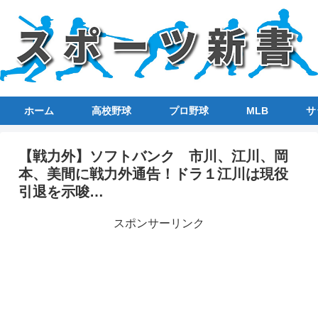
ホーム
高校野球
プロ野球
MLB
サ
【戦力外】ソフトバンク 市川、江川、岡
本、美間に戦力外通告！ドラ１江川は現役
引退を示唆…
スポンサーリンク