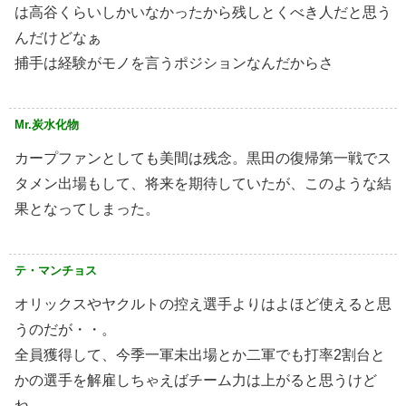
は高谷くらいしかいなかったから残しとくべき人だと思う
んだけどなぁ
捕手は経験がモノを言うポジションなんだからさ
Mr.炭水化物
カープファンとしても美間は残念。黒田の復帰第一戦でス
タメン出場もして、将来を期待していたが、このような結
果となってしまった。
テ・マンチョス
オリックスやヤクルトの控え選手よりはよほど使えると思
うのだが・・。
全員獲得して、今季一軍未出場とか二軍でも打率2割台と
かの選手を解雇しちゃえばチーム力は上がると思うけど
ね。