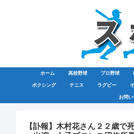
ホーム
高校野球
プロ野球
ボクシング
テニス
ラグビー
お問い
【訃報】木村花さん２２歳で