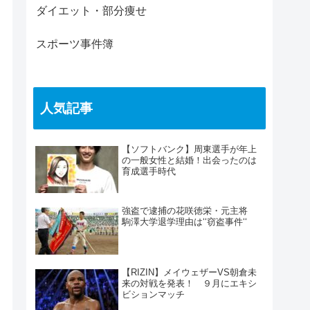
ダイエット・部分痩せ
スポーツ事件簿
人気記事
【ソフトバンク】周東選手が年上
の一般女性と結婚！出会ったのは
育成選手時代
強盗で逮捕の花咲徳栄・元主将
駒澤大学退学理由は‘‘窃盗事件‘‘
【RIZIN】メイウェザーVS朝倉未
来の対戦を発表！ ９月にエキシ
ビションマッチ