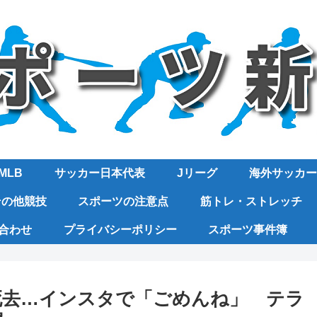
MLB
サッカー日本代表
Jリーグ
海外サッカー
その他競技
スポーツの注意点
筋トレ・ストレッチ
合わせ
プライバシーポリシー
スポーツ事件簿
死去…インスタで「ごめんね」 テラ