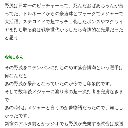
野茂は日本一のピッチャーって、死んだおばあちゃんが言
ってた。トルネードからの豪速球とフォークでメジャーで
大活躍。ステロイドで超マッチョ化したボンズやマグワイ
ヤを打ち取る姿は戦争世代からしたら奇跡的な光景だった
と思う
名無しさん
その野茂をコテンパンに打ちのめす落合博満という選手は
何なんだと
あの野茂が呆然となっていたのが今でも印象的です。
そして数年後メジャーに渡り米の超一流打者を完膚なきま
で
あの時代はメジャーと言うのが夢物語だったので、頼もし
かったです。
新宿のアルタ前とかラジオでも野茂が先発する試合は放送