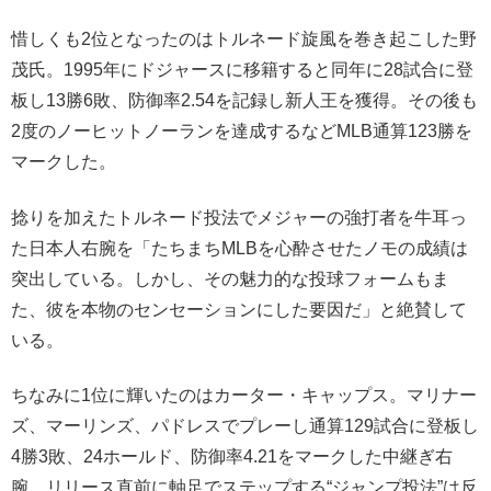
惜しくも2位となったのはトルネード旋風を巻き起こした野
茂氏。1995年にドジャースに移籍すると同年に28試合に登
板し13勝6敗、防御率2.54を記録し新人王を獲得。その後も
2度のノーヒットノーランを達成するなどMLB通算123勝を
マークした。
捻りを加えたトルネード投法でメジャーの強打者を牛耳っ
た日本人右腕を「たちまちMLBを心酔させたノモの成績は
突出している。しかし、その魅力的な投球フォームもま
た、彼を本物のセンセーションにした要因だ」と絶賛して
いる。
ちなみに1位に輝いたのはカーター・キャップス。マリナー
ズ、マーリンズ、パドレスでプレーし通算129試合に登板し
4勝3敗、24ホールド、防御率4.21をマークした中継ぎ右
腕。リリース直前に軸足でステップする“ジャンプ投法”は反