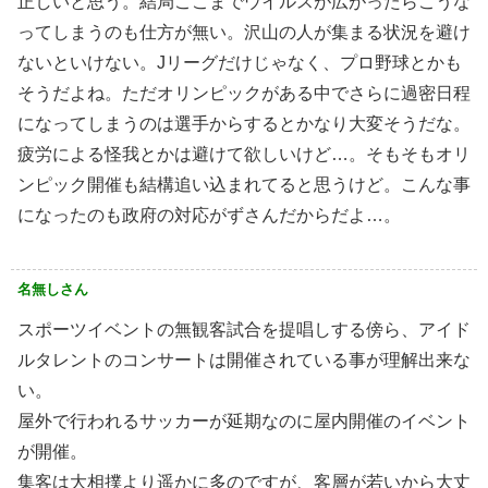
正しいと思う。結局ここまでウイルスが広がったらこうな
ってしまうのも仕方が無い。沢山の人が集まる状況を避け
ないといけない。Jリーグだけじゃなく、プロ野球とかも
そうだよね。ただオリンピックがある中でさらに過密日程
になってしまうのは選手からするとかなり大変そうだな。
疲労による怪我とかは避けて欲しいけど…。そもそもオリ
ンピック開催も結構追い込まれてると思うけど。こんな事
になったのも政府の対応がずさんだからだよ…。
名無しさん
スポーツイベントの無観客試合を提唱しする傍ら、アイド
ルタレントのコンサートは開催されている事が理解出来な
い。
屋外で行われるサッカーが延期なのに屋内開催のイベント
が開催。
集客は大相撲より遥かに多のですが、客層が若いから大丈