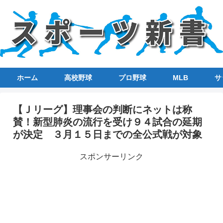
ホーム
高校野球
プロ野球
MLB
サ
【Ｊリーグ】理事会の判断にネットは称
賛！新型肺炎の流行を受け９４試合の延期
が決定 ３月１５日までの全公式戦が対象
スポンサーリンク