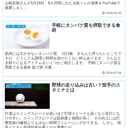
山根良顕さんが5月18日、8カ月間にわたる筋トレの成果をYouTubeで
披露しまし...
2020.05.20
手軽にタンパク質を摂取できる食
食べ物・飲み物
材
筋肉には欠かせないタンパク質。 1日3食、きちんと摂りたいところで
すが、どうしても調理に時間を掛けたくない時もあります。 そんなと
き頼りになるアイテムをいくつかご紹介します。 手軽にタンパク質を
摂取できる食材 茹で卵 大量...
2019.07.04
野球の走り込みは古い？投手のス
筋トレ・ストレッチ
タミナとは
打者はスイングスピードが高いほど打球スピードも高くなり長打にな
りやすい。スイングスピードは筋肉量と相関が高く、その向上には打
撃技術の練習よりも少ない時間でトレーニングができる。 しかし、投
手となると投球技術を磨くのも重要だが、...