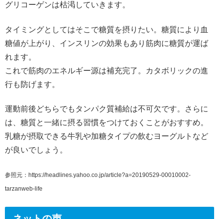
グリコーゲンは枯渇していきます。
タイミングとしてはそこで糖質を摂りたい。糖質により血
糖値が上がり、インスリンの効果もあり筋肉に糖質が運ば
れます。
これで筋肉のエネルギー源は補充完了。カタボリックの進
行も防げます。
運動前後どちらでもタンパク質補給は不可欠です。さらに
は、糖質と一緒に摂る習慣をつけておくことがおすすめ。
乳糖が摂取できる牛乳や加糖タイプの飲むヨーグルトなど
が良いでしょう。
参照元：https://headlines.yahoo.co.jp/article?a=20190529-00010002-
tarzanweb-life
ネットの声