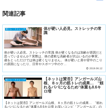
関連記事
体が硬い人必見。ストレッチの常
筋トレ・ストレッチ
識
体が硬い人必見。ストレッチの常識 体が硬くなるのは加齢が原因だと
思っていませんか? 実際は、体の柔軟な高齢者が沢山いるのが事実。
歳をとっただけでは体は硬くなりません。 体が硬いと肩や背中のこり
の原因になったり、日常やスポーツ中のケ...
2019.06.12
【ネットは賛否】アンガールズ山
筋トレ・ストレッチ
根、８ヶ月の筋トレの成果… ‘‘頼
れるパパになるため‘‘体重も8.6キ
ロ増
【ネットは賛否】アンガールズ山根、８ヶ月の筋トレの成果… ‘‘頼れ
るパパになるため‘‘体重も8.6キロ増 お笑いコンビ「アンガールズ」の