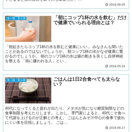
2019.06.05
「朝にコップ1杯の水を飲む」だけ
食べ物・飲み物
で健康でいられる理由とは？
「朝起きたらコップ1杯の水を飲むと健康にいい」 みなさんも聞いた
ことがあるのではないでしょうか。 朝コップ1杯の水がなぜ健康に繋
がるのでしょうか。 朝のコップ1杯の水は腸の動きを良くし自律神経
を整える 「病に嫌われる人」とい...
2019.05.24
ごはんは1日2合食べても太らな
食べ物・飲み物
い？
40代になってくると疲れが出たり、メタボが気になり糖質制限などの
食事制限を考えたりします。 しかし、専門家によると、40代こそ食べ
て代謝を上げるのが正解との考え。 ごはんとみそ汁中心の食事で疲れ
にくい体を目指しましょう。 ごは...
2019.06.17