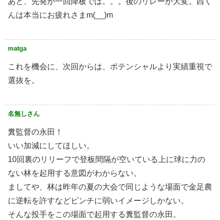
あと、先発が一回降板では。。。後のリレーが大変。西く
んは本当にお疲れさまm(__)m
matga
これを機会に、次回からは、ポテンシャルより実績重視で
選抜を。
名無しさん
糞監督の永田！
いい加減にしてほしい。
10回裏のリリーフで登板間隔が空いている上に球に力の
ない林を起用する意図がわからない。
ましてや、林は昨年の夏の大会で同じような場面で金足農
に逆転を許すなどピンチに弱いイメージしかない。
そんな投手をこの場面で起用する糞監督の永田。