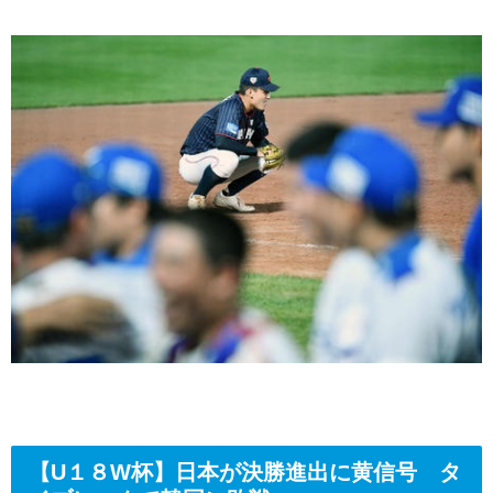
【U１８W杯】日本が決勝進出に黄信号 タ