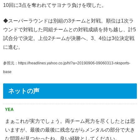
10回に3点を奪われてサヨナラ負けを喫した。
◆スーパーラウンドは別組の3チームと対戦。順位は1次ラ
ウンドで対戦した同組チームとの対戦成績を持ち越し、計5
試合分で決定。上位2チームが決勝へ、3、4位は3位決定戦
に進む。
参照元：https://headlines.yahoo.co.jp/hl?a=20190906-09060313-nksports-
base
ネットの声
YEA
まぁこれが実力でしょう。両チーム死力を尽くしたとは思
いますが、最後の最後に残念ながらメンタルの部分で大き
な問題が見つかったね。良い経験としてください。