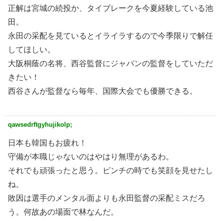
正解は宮城の続投か、タイブレークを今夏経験している池
田。
永田の采配を見ているとイライラするので今季限りで解任
してほしい。
大阪桐蔭の名将、西谷監督にジャパンの監督をしていただ
きたい！
西谷さんが監督なら毎年、国際大会でも優勝できる。
qawsedrftgyhujikolp;
日本も韓国もお疲れ！
守備が本職じゃないのはやはり無理があるわ。
それでも頑張ったと思う。ピンチの時でも笑顔を見せたし
ね。
敗因は選手のメンタル面よりも永田監督の采配ミスだろ
う。何故あの場面で林なんだ。