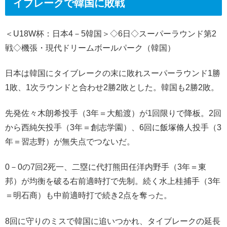
イブレークで韓国に敗戦
＜U18W杯：日本4－5韓国＞◇6日◇スーパーラウンド第2
戦◇機張・現代ドリームボールパーク（韓国）
日本は韓国にタイブレークの末に敗れスーパーラウンド1勝
1敗、1次ラウンドと合わせ2勝2敗とした。韓国も2勝2敗。
先発佐々木朗希投手（3年＝大船渡）が1回限りで降板。2回
から西純矢投手（3年＝創志学園）、6回に飯塚脩人投手（3
年＝習志野）が無失点でつないだ。
0－0の7回2死一、二塁に代打熊田任洋内野手（3年＝東
邦）が均衡を破る右前適時打で先制。続く水上桂捕手（3年
＝明石商）も中前適時打で続き2点を奪った。
8回に守りのミスで韓国に追いつかれ、タイブレークの延長