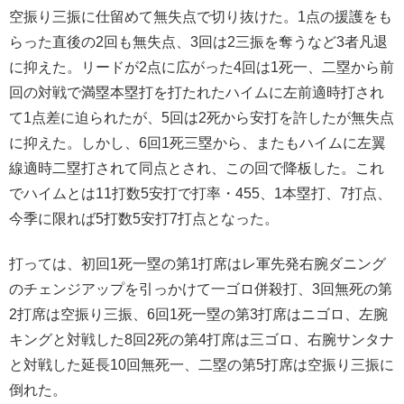
空振り三振に仕留めて無失点で切り抜けた。1点の援護をも
らった直後の2回も無失点、3回は2三振を奪うなど3者凡退
に抑えた。リードが2点に広がった4回は1死一、二塁から前
回の対戦で満塁本塁打を打たれたハイムに左前適時打され
て1点差に迫られたが、5回は2死から安打を許したが無失点
に抑えた。しかし、6回1死三塁から、またもハイムに左翼
線適時二塁打されて同点とされ、この回で降板した。これ
でハイムとは11打数5安打で打率・455、1本塁打、7打点、
今季に限れば5打数5安打7打点となった。
打っては、初回1死一塁の第1打席はレ軍先発右腕ダニング
のチェンジアップを引っかけて一ゴロ併殺打、3回無死の第
2打席は空振り三振、6回1死一塁の第3打席はニゴロ、左腕
キングと対戦した8回2死の第4打席は三ゴロ、右腕サンタナ
と対戦した延長10回無死一、二塁の第5打席は空振り三振に
倒れた。