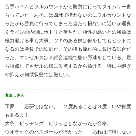
苦手ハイムとフルカウントから勝負に行ってタイムリー食
らっていた、あそこは四球で構わないのにフルカウントな
ったから勝負に行ってしまった当たり損ないに近いが運良
くラインの内側にポトリと落ちた。相性の悪いとの勝負は
極力避ける事も大事、ツキのある奴は何をしてもヒットに
なるのは勝負での鉄則だ。その後も流れ的に負ける試合だ
った。エンゼルスは２試合連続で酷い野球をしている、幾
ら得点してもザルの様に失点するから負ける、特に中継ぎ
や抑えが崩壊状態では厳しい。
名無しさん
正夢！ 悪夢ではない。 ２度あることは３度、いや何度
もあるよ！
大谷、ピッチング、ピリッとしなかったが合格。
ウオラックのパスボールが痛かった。 あれは捕球しない