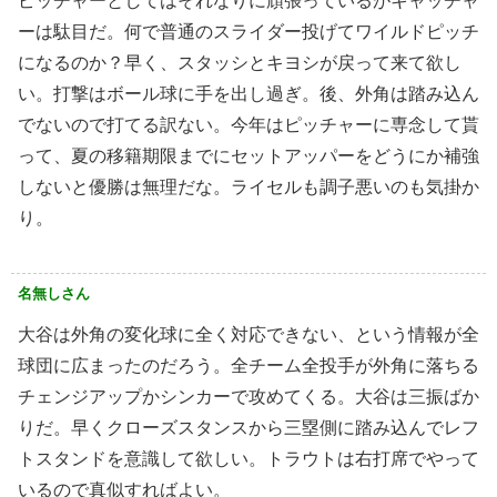
ピッチャーとしてはそれなりに頑張っているがキャッチャ
ーは駄目だ。何で普通のスライダー投げてワイルドピッチ
になるのか？早く、スタッシとキヨシが戻って来て欲し
い。打撃はボール球に手を出し過ぎ。後、外角は踏み込ん
でないので打てる訳ない。今年はピッチャーに専念して貰
って、夏の移籍期限までにセットアッパーをどうにか補強
しないと優勝は無理だな。ライセルも調子悪いのも気掛か
り。
名無しさん
大谷は外角の変化球に全く対応できない、という情報が全
球団に広まったのだろう。全チーム全投手が外角に落ちる
チェンジアップかシンカーで攻めてくる。大谷は三振ばか
りだ。早くクローズスタンスから三塁側に踏み込んでレフ
トスタンドを意識して欲しい。トラウトは右打席でやって
いるので真似すればよい。