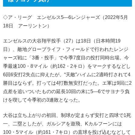
◇ア・リーグ エンゼルス5―6レンジャーズ（2022年5月
18日 アーリントン）
エンゼルスの大谷翔平投手（27）は18日（日本時間19
日）、敵地グローブライフ・フィールドで行われたレンジ
ャーズ戦に「3番・投手」で今季7度目の投打同時出場。今
季最速100・8マイル（約162・2キロ）をマークするなどし
6回6安打2失点に抑えたが、“天敵”ハイムに2適時打されて4
勝目はならず。打っては4打数無安打だった。エ軍は9回に2
点差を追いついたものの延長10回の末に5―6でサヨナラ負
けを喫して今季初の3連敗となった。
大谷は立ち上がりの初回、制球が定まらず安打と四球で1死
一、二塁としたが、ガルシアを遊飛、Kカルフーンには
100・5マイル（約161・7キロ）の直球を投げ込むなどして