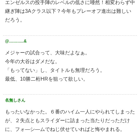
エンゼルスの投手陣のレベルの低さに唖然！相変わらず中
継ぎ陣は3Aクラス以下？今年もプレーオフ進出は難しい
だろう。
@………..&
メジャーの試合って、大味だよなぁ。
今年の大谷はダメだな。
「もってない」し、タイトルも無理だろう。
最低、10勝二桁HRを狙って欲しい。
名無しさん
もったいなかった。６番のハイム一人にやられてしまった
が、２失点ともスライダーに詰まった当たりだっただけ
に、フォ―シ―ムでねじ伏せていればと悔やまれる。