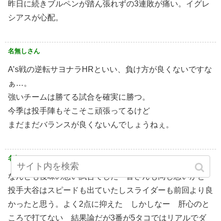
昨日に続きブルペンが踏ん張れずの3連敗が痛い。イグレ
シアスが心配。
名無しさん
A’s戦の逆転サヨナラHRといい、負け方が良くないですな
ぁ…。
強いチームは勝てる試合を確実に勝つ。
今季は投手陣もそこそこ頑張ってるけど
まだまだバランスが良くないんでしょうねぇ。
名無しさん
なんとも後味の悪い試合でした 皆さんも同じ思いかと
投手大谷はスピードも出ていたしスライダーも前回より良
かったと思う。よく2点に抑えた しかしなー 肝心のと
ころで打てない 結果論だが3番が5タコではリアルでダ