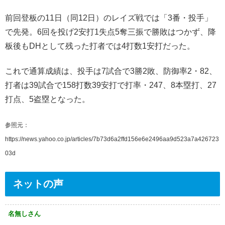
前回登板の11日（同12日）のレイズ戦では「3番・投手」
で先発。6回を投げ2安打1失点5奪三振で勝敗はつかず、降
板後もDHとして残った打者では4打数1安打だった。
これで通算成績は、投手は7試合で3勝2敗、防御率2・82、
打者は39試合で158打数39安打で打率・247、8本塁打、27
打点、5盗塁となった。
参照元：
https://news.yahoo.co.jp/articles/7b73d6a2ffd156e6e2496aa9d523a7a426723
03d
ネットの声
名無しさん