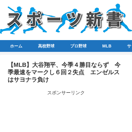
ホーム
高校野球
プロ野球
MLB
サ
【MLB】大谷翔平、今季４勝目ならず 今
季最速をマークし６回２失点 エンゼルス
はサヨナラ負け
スポンサーリンク