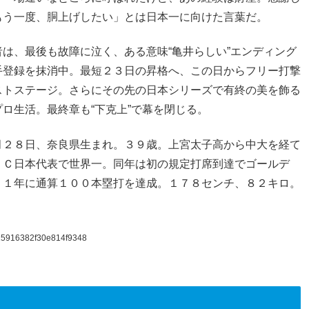
もう一度、胴上げしたい」とは日本一に向けた言葉だ。
は、最後も故障に泣く、ある意味“亀井らしい”エンディング
手登録を抹消中。最短２３日の昇格へ、この日からフリー打撃
ストステージ。さらにその先の日本シリーズで有終の美を飾る
ロ生活。最終章も“下克上”で幕を閉じる。
月２８日、奈良県生まれ。３９歳。上宮太子高から中大を経て
ＢＣ日本代表で世界一。同年は初の規定打席到達でゴールデ
２１年に通算１００本塁打を達成。１７８センチ、８２キロ。
415916382f30e814f9348