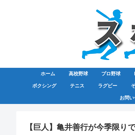
ホーム
高校野球
プロ野球
ボクシング
テニス
ラグビー
お問い
【巨人】亀井善行が今季限り