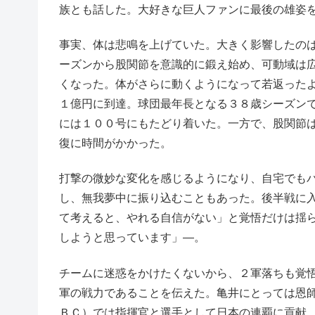
族とも話した。大好きな巨人ファンに最後の雄姿
事実、体は悲鳴を上げていた。大きく影響したの
ーズンから股関節を意識的に鍛え始め、可動域は
くなった。体がさらに動くようになって若返った
１億円に到達。球団最年長となる３８歳シーズン
には１００号にもたどり着いた。一方で、股関節
復に時間がかかった。
打撃の微妙な変化を感じるようになり、自宅でも
し、無我夢中に振り込むこともあった。後半戦に
て考えると、やれる自信がない」と覚悟だけは揺
しようと思っています」―。
チームに迷惑をかけたくないから、２軍落ちも覚
軍の戦力であることを伝えた。亀井にとっては恩
ＢＣ）では指揮官と選手として日本の連覇に貢献