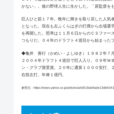
かない」。後の野球人生に生かした。「原監督を
巨人ひと筋１７年。晩年に輝きを取り戻した人気者
となった。現在も左ふくらはぎの打撲から出場選
を再開した。照準は１１月６日からのＣＳファー
つもりだ。０４年のドラフト４巡目から始まったプ
◆亀井 善行（かめい・よしゆき）１９８２年７
２００４年ドラフト４巡目で巨人入り。０９年Ｗ
ン・グラブ賞受賞。２０年に通算１０００安打、
右投左打。年俸１億円。
参照元：https://news.yahoo.co.jp/articles/a4d518ab9ade13dbfc0