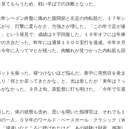
を見てもらうため、戦い半ばでの決断となった。
は昨シーズン終盤に痛めた股関節と左足の内転筋だ。１７年シ
広がり、打撃に柔らかさ、力強さが増した。「この年で足が速
よ」という発見で、成績はＶ字回復した。１９年オフには年俸
での大台だった。昨年には通算１０００安打を達成。今年６月
は今年に入ってマヒが残った。肉離れが見つかった内転筋も回
バットを振った。寝つけないほど悩んだ。夜中に突然目を覚ま
入り「何とか戻ってきたかな」と、光は差したが「来年は？っ
らがなかった。９月上旬。原監督に打ち明けた。「今年で引退
悟した。体の状態も含め、思いを聞いた指揮官は、それでも１
師の一人。０９年のワールド・ベースボール・クラシック（Ｗ
。「場違いなところに呼ばれたけど、あの経験は財産。感謝し