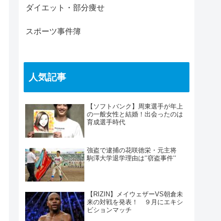
ダイエット・部分痩せ
スポーツ事件簿
人気記事
【ソフトバンク】周東選手が年上
の一般女性と結婚！出会ったのは
育成選手時代
強盗で逮捕の花咲徳栄・元主将
駒澤大学退学理由は‘‘窃盗事件‘‘
【RIZIN】メイウェザーVS朝倉未
来の対戦を発表！ ９月にエキシ
ビションマッチ