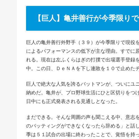
【巨人】亀井善行が今季限りで
巨人の亀井善行外野手（３９）が今季限りで現役
によるパフォーマンスの低下が主な理由。すでに
れる。現在は左ふくらはぎの打撲で出場選手登録
中。この日、ＤｅＮＡを下し連敗を１０で止めた
巨人で絶大な人気を誇るバットマンが、ついにユ
納めだ。亀井が、プロ野球生活にひと区切りをつ
日中にも正式発表される見通しとなった。
まだできる。そんな周囲の声も聞こえる中、意志
のバッティングができなくなったら辞める」と話
季は５１試合の出場に終わったことで、覚悟を持