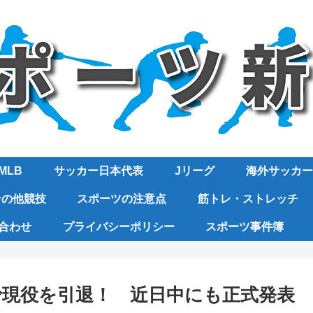
MLB
サッカー日本代表
Jリーグ
海外サッカー
その他競技
スポーツの注意点
筋トレ・ストレッチ
合わせ
プライバシーポリシー
スポーツ事件簿
で現役を引退！ 近日中にも正式発表