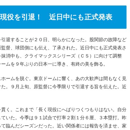
現役を引退！ 近日中にも正式発表
を引退することが２０日、明らかになった。股関節の故障など
原監督、球団側にも伝え、了承された。近日中にも正式発表さ
を抹消中も、クライマックスシリーズ（ＣＳ）に向けて調整
チームを９年ぶりの日本一に導き、有終の美を飾る。
ニホームを脱ぐ。東京ドームに響く、あの大歓声は間もなく見
けた。９月上旬、原監督に今季限りで引退する旨を伝えた。近
を貫く。これまで「長く現役にへばりつくつもりはない。自分
していた。今季は９１試合で打率２割１分６厘、３本塁打。昨
って臨んだシーズンだった。近い関係者には報告を済ませ、家