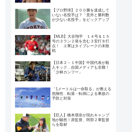
【プロ野球】２００勝を達成して
いない名投手は？「意外と勝利数
が少ない名投手」をピックアップ
【MLB】大谷翔平 １４号＆１５
号の３ラン２発を含む３安打８打
点！ エ軍はタイブレークの末敗
戦
【日本２－１中国】中国代表が殺
人キック…自国メディアも非難！
「少林カンフー」
「1メートルは一命取る」が教える
危険性…転落・転倒による事故の
予防と対策
【巨人】橋本環奈が現れキャンプ
地が騒然！原監督、阿部２軍監督
らを取材