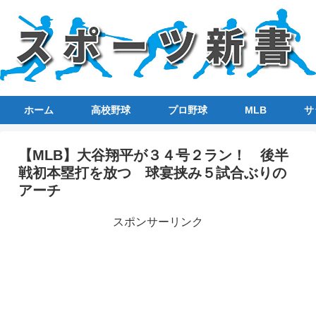
ホーム
高校野球
プロ野球
MLB
サ
【MLB】大谷翔平が３４号２ラン！ 後半
戦初本塁打を放つ 球宴挟み５試合ぶりの
アーチ
スポンサーリンク