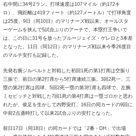
右中間に34号2ラン。打球速度は107マイル（約172キ
ロ）、飛距離は419フィート（約127メートル）で打球角度
は25度。9日（同10日）のマリナーズ戦以来、オールスタ
ーゲームを挟んで5試合ぶりのアーチで、本塁打王争いで
は、この日に31号を放ったブルージェイズ・ゲレロと3本差
となった。11日（同12日）のマリナーズ戦以来今季26度目
のマルチ安打も記録した。
先発右腕ジルベルトと対戦した初回1死の第1打席は空振り
三振で、前日の第2打席から5打席連続三振。3回2死一、三
塁の第2打席は四球、5回2死一塁の第3打席も四球で、左腕
ミセビッチと対戦した7回1死の第4打席は一塁ゴロかと思わ
れたが、俊足を生かして内野安打。16日の同カードの9回に
中前2点適時打して以来2試合ぶりの安打となった。
前日17日（同18日）の同カードでは「2番・DH」で出場