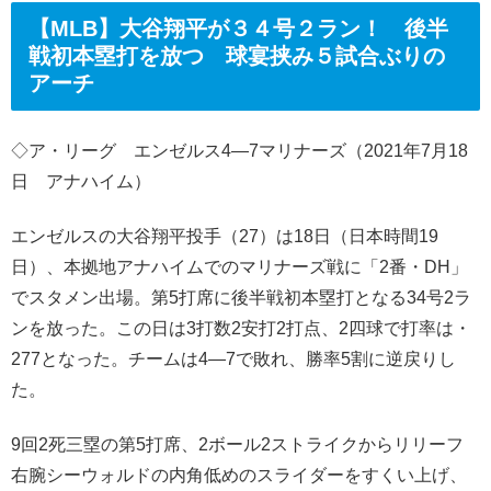
【MLB】大谷翔平が３４号２ラン！ 後半
戦初本塁打を放つ 球宴挟み５試合ぶりの
アーチ
◇ア・リーグ エンゼルス4―7マリナーズ（2021年7月18
日 アナハイム）
エンゼルスの大谷翔平投手（27）は18日（日本時間19
日）、本拠地アナハイムでのマリナーズ戦に「2番・DH」
でスタメン出場。第5打席に後半戦初本塁打となる34号2ラ
ンを放った。この日は3打数2安打2打点、2四球で打率は・
277となった。チームは4―7で敗れ、勝率5割に逆戻りし
た。
9回2死三塁の第5打席、2ボール2ストライクからリリーフ
右腕シーウォルドの内角低めのスライダーをすくい上げ、