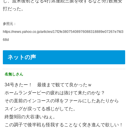
し、渡米後初となる4打席連続三振を喫するなど5打数無安
打だった。
参照元：
https://news.yahoo.co.jp/articles/17f2fe38075408976088318889e07267e7fd3
68d
ネットの声
名無しさん
34号きたー！ 最後まで観てて良かったｗ
ホームランダービーの疲れは抜けて来たのかな？
その直前のインコースの球をファールにしたあたりから
スイングが戻ってる感じがしてた。
終盤9回の大谷凄いねぇ。
この調子で後半戦も怪我することなく突き進んで欲しい！