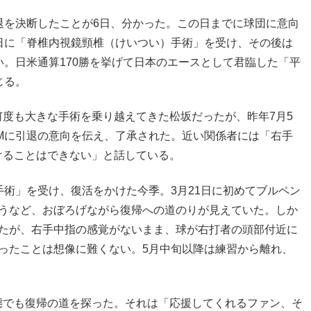
退を決断したことが6日、分かった。この日までに球団に意向
日に「脊椎内視鏡頸椎（けいつい）手術」を受け、その後は
い。日米通算170勝を挙げて日本のエースとして君臨した「平
じる。
度も大きな手術を乗り越えてきた松坂だったが、昨年7月5
Mに引退の意向を伝え、了承された。近い関係者には「右手
けることはできない」と話している。
手術」を受け、復活をかけた今季。3月21日に初めてブルペン
合うなど、おぼろげながら復帰への道のりが見えていた。しか
ったが、右手中指の感覚がないまま、球が右打者の頭部付近に
ったことは想像に難くない。5月中旬以降は練習から離れ、
態でも復帰の道を探った。それは「応援してくれるファン、そ