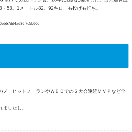
率3・53。1メートル82、92キロ、右投げ右打ち。
60ebb7dd4ad36f7c5b60d
のノーヒットノーランやＷＢＣでの２大会連続ＭＶＰなど全
。
れましたし。