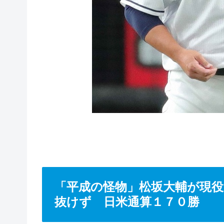
「平成の怪物」松坂大輔が現
抜けず 日米通算１７０勝