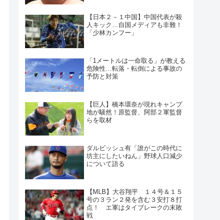
【日本２－１中国】中国代表が殺
人キック…自国メディアも非難！
「少林カンフー」
「1メートルは一命取る」が教える
危険性…転落・転倒による事故の
予防と対策
【巨人】橋本環奈が現れキャンプ
地が騒然！原監督、阿部２軍監督
らを取材
ダルビッシュ有「誰がこの時代に
坊主にしたいねん」野球人口減少
について語る
【MLB】大谷翔平 １４号＆１５
号の３ラン２発を含む３安打８打
点！ エ軍はタイブレークの末敗
戦