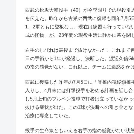
西武の松坂大輔投手（40）が今季限りでの現役引
を伝えた。昨年から古巣の西武に復帰も同年7月5
1、2軍ともに登板なし。現在は練習も行っていな
成の怪物」が、23年間の現役生活に静かに幕を閉
右手のしびれは最後まで抜けなかった。これまで何
日の手術から1年が経過し、決断した。渡辺久信G
の指の感覚がない。これ以上、チームに迷惑をか
西武に復帰した昨年の7月5日に「脊椎内視鏡頸椎
入りし、4月末には打撃投手を務める計画を話し
し5月上旬のブルペン投球で打者は立っていなか
抜ける症状が出た。この1球が決断への引き金とな
治療に専念していた。
投手の生命線ともいえる右手の指の感覚がない状