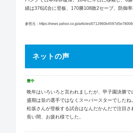
績は376試合に登板、170勝108敗2セーブ、防御
参照元：https://news.yahoo.co.jp/articles/0712960b4597d5e7800
ネットの声
豊中
晩年はいろいろと言われましたが、甲子園決勝で
盛期は並の選手ではなくスーパースターでしたね
松坂さんが登板する試合はなんだかんだで注目さ
長い間、お疲れ様でした。