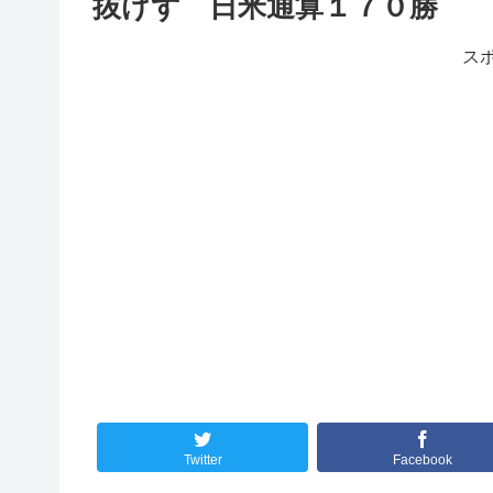
抜けず 日米通算１７０
ス
Twitter
Facebook