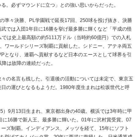
いる。必ずマウンドに立つ」との強い思いからだった。
の準々決勝、PL学園戦で延長17回、250球を投げ抜き、決勝
武では入団1年目に16勝を挙げ最多勝に輝くなど「平成の怪
では史上最高額の約5111万ドル（当時約60億円）での入札
げ、ワールドシリーズ制覇に貢献した。シドニー、アテネ両五
MVPとなり、連覇へ貢献するなど日本のエースとして球界を引
以降は故障の連続だった。
数々の名言も残した。引退後の活動については未定で、東京五
日の運びとなるもようだ。1980年度生まれは松坂世代と呼
5）9月13日生まれ、東京都出身の40歳。横浜では3年時に甲
目に16勝で新人王、最多勝に輝いた。01年に沢村賞受賞。07
ーズ制覇。インディアンス、メッツを経て、15年にソフト
勝を挙げてカムバック賞。20年に西武に復帰した。日米通算成