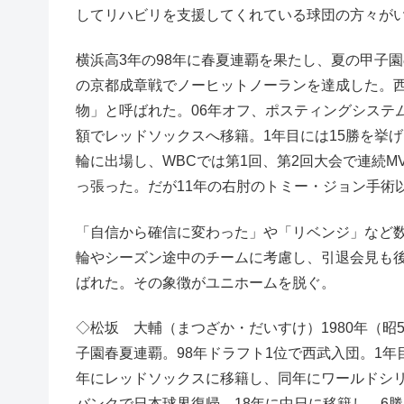
してリハビリを支援してくれている球団の方々が
横浜高3年の98年に春夏連覇を果たし、夏の甲子園
の京都成章戦でノーヒットノーランを達成した。西
物」と呼ばれた。06年オフ、ポスティングシステム
額でレッドソックスへ移籍。1年目には15勝を挙
輪に出場し、WBCでは第1回、第2回大会で連続
っ張った。だが11年の右肘のトミー・ジョン手術
「自信から確信に変わった」や「リベンジ」など
輪やシーズン途中のチームに考慮し、引退会見も後
ばれた。その象徴がユニホームを脱ぐ。
◇松坂 大輔（まつざか・だいすけ）1980年（昭5
子園春夏連覇。98年ドラフト1位で西武入団。1年
年にレッドソックスに移籍し、同年にワールドシリ
バンクで日本球界復帰。18年に中日に移籍し、6