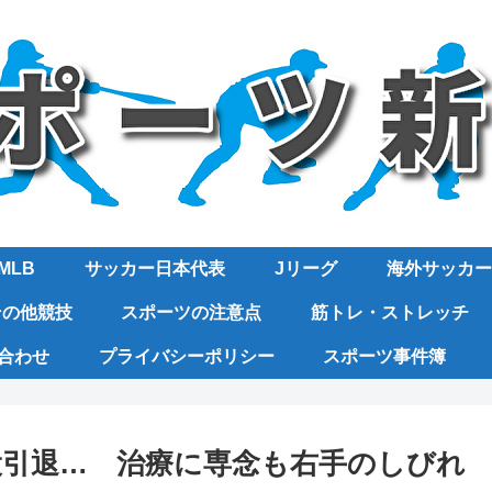
MLB
サッカー日本代表
Jリーグ
海外サッカー
その他競技
スポーツの注意点
筋トレ・ストレッチ
合わせ
プライバシーポリシー
スポーツ事件簿
役引退… 治療に専念も右手のしびれ