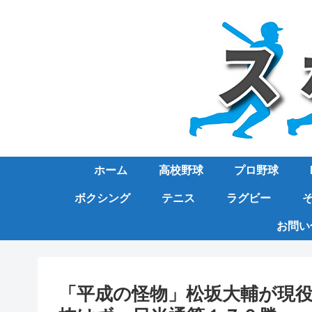
ホーム
高校野球
プロ野球
ボクシング
テニス
ラグビー
お問い
「平成の怪物」松坂大輔が現