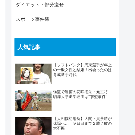
ダイエット・部分痩せ
スポーツ事件簿
人気記事
【ソフトバンク】周東選手が年上
の一般女性と結婚！出会ったのは
育成選手時代
強盗で逮捕の花咲徳栄・元主将
駒澤大学退学理由は‘‘窃盗事件‘‘
【大相撲初場所】大関・貴景勝が
休場へ… ９日目まで２勝７敗の
大不振