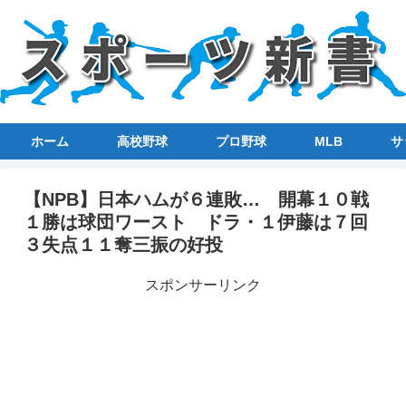
ホーム
高校野球
プロ野球
MLB
サ
【NPB】日本ハムが６連敗… 開幕１０戦
１勝は球団ワースト ドラ・１伊藤は７回
３失点１１奪三振の好投
スポンサーリンク