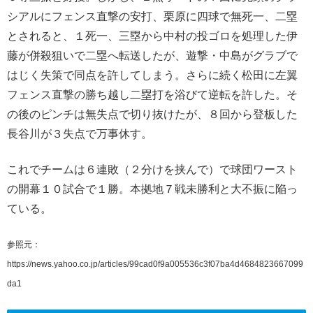
シアルにフェンス直撃の安打、栗原に四球で無死一、二塁
とされると、１死一、三塁から中村の投ゴロを処理した伊
藤が併殺狙いで二塁へ転送したが、遊撃・中島がグラブで
はじく失策で同点を許してしまう。さらに続く松田に左翼
フェンス直撃の勝ち越し二塁打を浴びて逆転を許した。そ
の後のピンチは無失点で切り抜けたが、８回から登板した
長谷川が３失点で万事休す。
これでチームは６連敗（２分けを挟んで）で球団ワースト
の開幕１０試合で１勝。本拠地７戦未勝利と大不振に陥っ
ている。
参照元：
https://news.yahoo.co.jp/articles/99cad0f9a005536c3f07ba4d4684823667099
da1