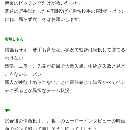
伊藤のピッチングだけが救いだった。
普通の野手陣だったら7回投げて勝ち投手の権利だったの
にね。腐らず次こそはお願いします。
名無しさん
補強もせず、若手も育たない状況で監督は続投して勝てる
わけない
残塁、エラー、先発が初回で大量失点、中継ぎ失敗と見ど
ころないシーズン
新人が連敗止められないことに責任感じて涙浮かべてベン
チに残るとか異常なチーム状況
gtv
試合後の伊藤投手、、相手のヒーローインタビューの時画
面でベンチ残って悔しそうに映ってましたよ。