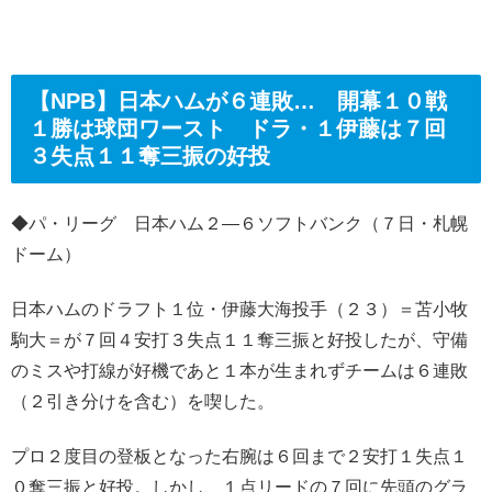
【NPB】日本ハムが６連敗… 開幕１０戦
１勝は球団ワースト ドラ・１伊藤は７回
３失点１１奪三振の好投
◆パ・リーグ 日本ハム２―６ソフトバンク（７日・札幌
ドーム）
日本ハムのドラフト１位・伊藤大海投手（２３）＝苫小牧
駒大＝が７回４安打３失点１１奪三振と好投したが、守備
のミスや打線が好機であと１本が生まれずチームは６連敗
（２引き分けを含む）を喫した。
プロ２度目の登板となった右腕は６回まで２安打１失点１
０奪三振と好投。しかし、１点リードの７回に先頭のグラ