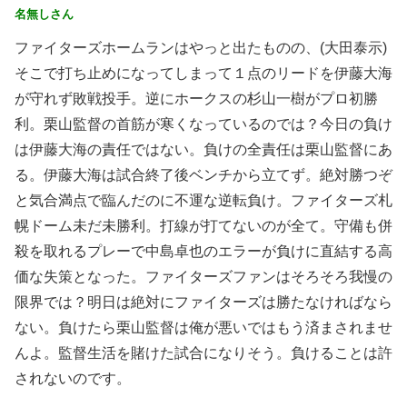
名無しさん
ファイターズホームランはやっと出たものの、(大田泰示)
そこで打ち止めになってしまって１点のリードを伊藤大海
が守れず敗戦投手。逆にホークスの杉山一樹がプロ初勝
利。栗山監督の首筋が寒くなっているのでは？今日の負け
は伊藤大海の責任ではない。負けの全責任は栗山監督にあ
る。伊藤大海は試合終了後ベンチから立てず。絶対勝つぞ
と気合満点で臨んだのに不運な逆転負け。ファイターズ札
幌ドーム未だ未勝利。打線が打てないのが全て。守備も併
殺を取れるプレーで中島卓也のエラーが負けに直結する高
価な失策となった。ファイターズファンはそろそろ我慢の
限界では？明日は絶対にファイターズは勝たなければなら
ない。負けたら栗山監督は俺が悪いではもう済まされませ
んよ。監督生活を賭けた試合になりそう。負けることは許
されないのです。