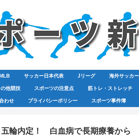
MLB
サッカー日本代表
Jリーグ
海外サッカー
その他競技
スポーツの注意点
筋トレ・ストレッチ
合わせ
プライバシーポリシー
スポーツ事件簿
＆五輪内定！ 白血病で長期療養から