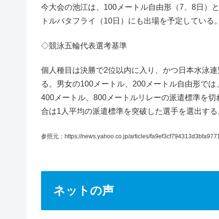
今大会の池江は、100メートル自由形（7、8日）と
トルバタフライ（10日）にも出場を予定している
◇競泳五輪代表選考基準
個人種目は決勝で2位以内に入り、かつ日本水泳
る。男女の100メートル、200メートル自由形で
400メートル、800メートルリレーの派遣標準を
合は1人平均の派遣標準を突破した選手を選出する
参照元：https://news.yahoo.co.jp/articles/fa9ef3cf794313d3bfa9
ネットの声