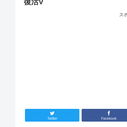
復活V
ス
Twitter
Facebook