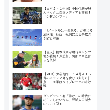
【日本２－１中国】中国代表が殺
人キック…自国メディアも非難！
「少林カンフー」
「1メートルは一命取る」が教える
危険性…転落・転倒による事故の
予防と対策
【巨人】橋本環奈が現れキャンプ
地が騒然！原監督、阿部２軍監督
らを取材
【MLB】大谷翔平 １４号＆１５
号の３ラン２発を含む３安打８打
点！ エ軍はタイブレークの末敗
戦
ダルビッシュ有「誰がこの時代に
坊主にしたいねん」野球人口減少
について語る