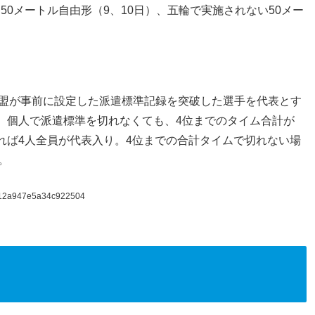
50メートル自由形（9、10日）、五輪で実施されない50メー
。
連盟が事前に設定した派遣標準記録を突破した選手を代表とす
は、個人で派遣標準を切れなくても、4位までのタイム合計が
切れば4人全員が代表入り。4位までの合計タイムで切れない場
。
7712a947e5a34c922504