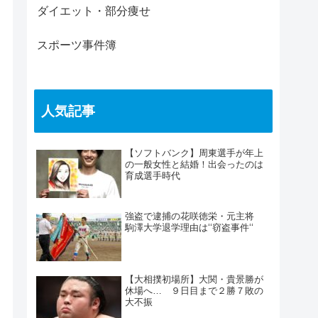
ダイエット・部分痩せ
スポーツ事件簿
人気記事
【ソフトバンク】周東選手が年上
の一般女性と結婚！出会ったのは
育成選手時代
強盗で逮捕の花咲徳栄・元主将
駒澤大学退学理由は‘‘窃盗事件‘‘
【大相撲初場所】大関・貴景勝が
休場へ… ９日目まで２勝７敗の
大不振