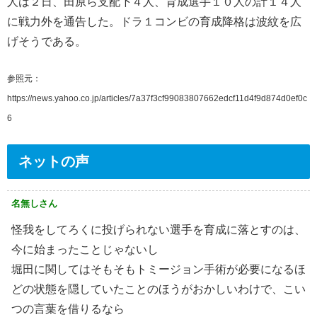
人は２日、田原ら支配下４人、育成選手１０人の計１４人
に戦力外を通告した。ドラ１コンビの育成降格は波紋を広
げそうである。
参照元：
https://news.yahoo.co.jp/articles/7a37f3cf99083807662edcf11d4f9d874d0ef0c
6
ネットの声
名無しさん
怪我をしてろくに投げられない選手を育成に落とすのは、
今に始まったことじゃないし
堀田に関してはそもそもトミージョン手術が必要になるほ
どの状態を隠していたことのほうがおかしいわけで、こい
つの言葉を借りるなら