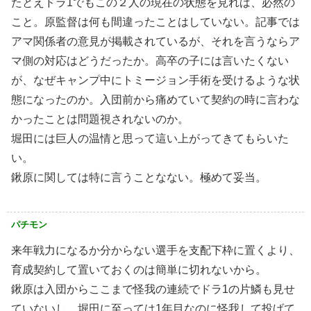
たとえドラ1でもこの２人の現在の状態を見れば、必然の
こと。原監督は何も間違ったことはしていない。記事では
アマ関係者の意見が掲載されているが、それを言うならア
マ側の対応はどうだったか。高卒の子には言いたくない
が、なぜキャンプ中にトミージョン手術を受けるような状
態になったのか。入団前から痛めていて契約の時に言わな
かったことは問題視されないのか。
堀田には巨人の温情と思って這い上がってきてもらいた
い。
鍬原に関しては特に言うことなない。極めて妥当。
パチモン
来年戦力になるか分からない選手を支配下枠に置くより、
育成契約して置いておくのは簡単に切れないから。
鍬原は入団からここまで怪我の連続でドラ1の片鱗も見せ
ていないし、堀田に至っては1年目なのに怪我して投げて