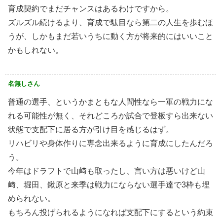
育成契約でまだチャンスはあるわけですから。
ズルズル続けるより、育成で駄目なら第二の人生を歩むほ
うが、しかもまだ若いうちに動く方が将来的にはいいこと
かもしれない。
名無しさん
普通の選手、というかまともな人間性なら一軍の戦力にな
れる可能性が無く、それどころか試合で登板すら出来ない
状態で支配下に居る方が引け目を感じるはず。
リハビリや身体作りに専念出来るように育成にしたんだろ
う。
今年はドラフトで山﨑も取ったし、言い方は悪いけど山
﨑、堀田、鍬原と来季は戦力にならない選手達で3枠も埋
められない。
もちろん投げられるようになれば支配下にするという約束