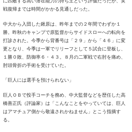
に匹敵する高い潜在能力の持ち主という評価だったが、実
戦復帰までは時間がかかる見通しだった。
中大から入団した鍬原は、昨年までの２年間でわずか１
勝。昨秋のキャンプで原監督からサイドスローへの転向を
打診された。今季から背番号は「２９」から「４６」に変
更となり、今季は一軍でリリーフとして５試合に登板し、
１勝０敗、防御率６・４３。８月の二軍戦で右肘を痛め、
肘頭骨折の手術を受けていた。
「巨人には選手を預けられない」
巨人ＯＢで投手コーチを務め、中大監督などを歴任した高
橋善正氏（評論家）は「こんなことをやっていては、巨人
はアマチュア側から敬遠されかねません」とこう指摘す
る。