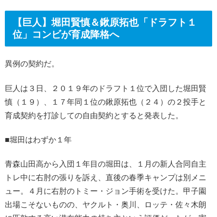
【巨人】堀田賢慎＆鍬原拓也「ドラフト１
位」コンビが育成降格へ
異例の契約だ。
巨人は３日、２０１９年のドラフト１位で入団した堀田賢
慎（１９）、１７年同１位の鍬原拓也（２４）の２投手と
育成契約を打診しての自由契約とすると発表した。
■堀田はわずか１年
青森山田高から入団１年目の堀田は、１月の新人合同自主
トレ中に右肘の張りを訴え、直後の春季キャンプは別メニ
ュー。４月に右肘のトミー・ジョン手術を受けた。甲子園
出場こそないものの、ヤクルト・奥川、ロッテ・佐々木朗