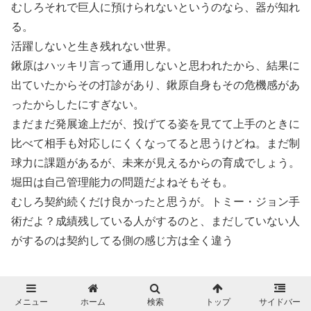
むしろそれで巨人に預けられないというのなら、器が知れ
る。
活躍しないと生き残れない世界。
鍬原はハッキリ言って通用しないと思われたから、結果に
出ていたからその打診があり、鍬原自身もその危機感があ
ったからしたにすぎない。
まだまだ発展途上だが、投げてる姿を見てて上手のときに
比べて相手も対応しにくくなってると思うけどね。まだ制
球力に課題があるが、未来が見えるからの育成でしょう。
堀田は自己管理能力の問題だよねそもそも。
むしろ契約続くだけ良かったと思うが。トミー・ジョン手
術だよ？成績残している人がするのと、まだしていない人
がするのは契約してる側の感じ方は全く違う
メニュー
ホーム
検索
トップ
サイドバー