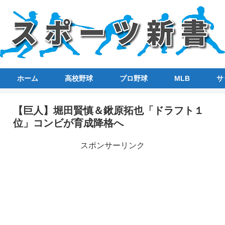
ホーム
高校野球
プロ野球
MLB
サ
【巨人】堀田賢慎＆鍬原拓也「ドラフト１
位」コンビが育成降格へ
スポンサーリンク