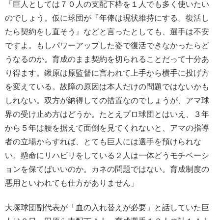
「巨人としては７０人の支配下枠を１人でも多く使いたい
のでしょう。仮に球団が『年俸は現状維持にする。復活し
たら契約をし直そう』などと言ったとしても、選手は不安
ですよ。もしパワーアップした姿で復活できなかったらど
うなるのか。育成のまま契約を切られることだって十分あ
り得ます。鍬原は原監督に言われて上手から横手に投げ方
を変えている。故障の原因は本人だけの問題ではないかも
しれない。双方が納得しての措置なのでしょうが、アマ球
界の受け止め方はどうか。たとえプロ球団とはいえ、３年
から５年は腰を据えて面倒を見てくれないと、アマの指導
者の立場からすれば、とても巨人には選手を預けられな
い。懸命にリハビリをしている２人は一体どうモチベーシ
ョンを保てばいいのか。カネの問題ではない。育成制度の
悪用といわれても仕方がありません」
大塚球団副代表が「血の入れ替えが必要」と話していた巨