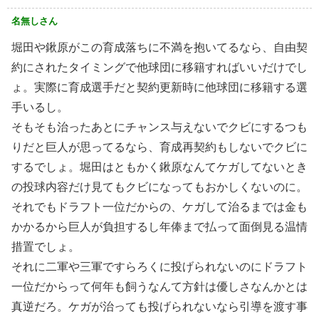
名無しさん
堀田や鍬原がこの育成落ちに不満を抱いてるなら、自由契
約にされたタイミングで他球団に移籍すればいいだけでし
ょ。実際に育成選手だと契約更新時に他球団に移籍する選
手いるし。
そもそも治ったあとにチャンス与えないでクビにするつも
りだと巨人が思ってるなら、育成再契約もしないでクビに
するでしょ。堀田はともかく鍬原なんてケガしてないとき
の投球内容だけ見てもクビになってもおかしくないのに。
それでもドラフト一位だからの、ケガして治るまでは金も
かかるから巨人が負担するし年俸まで払って面倒見る温情
措置でしょ。
それに二軍や三軍ですらろくに投げられないのにドラフト
一位だからって何年も飼うなんて方針は優しさなんかとは
真逆だろ。ケガが治っても投げられないなら引導を渡す事