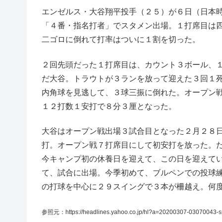
エンゼルス・大谷翔平投手（２５）が６日（日本
「４番・指名打者」でスタメン出場。１打席目は
二ゴロに倒れて打率はついに１割を切った。
２回先頭だった１打席目は、カウント３ボール、
だ大谷。トラウトが３ランを放って迎えた３回１
内角球を見逃して、３球三振に倒れた。オープン
１２打数１安打で８分３厘となった。
大谷はオープン戦出場３試合目となった２月２８
打。オープン戦７打席目にして初安打を放った。
今キャンプ初の休養日を迎えて、この日を迎えて
て、試合に出場。今季初めて、ブルペンでの投球
の打球を中心に２９スイングで３本が柵越え。何
参照元：https://headlines.yahoo.co.jp/hl?a=20200307-03070043-