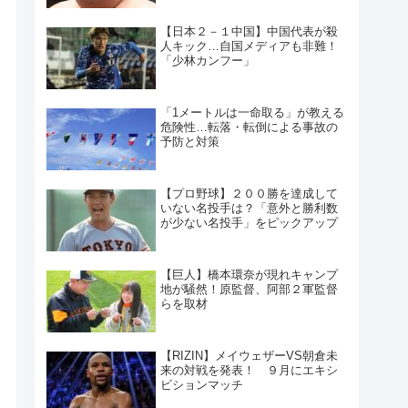
【日本２－１中国】中国代表が殺
人キック…自国メディアも非難！
「少林カンフー」
「1メートルは一命取る」が教える
危険性…転落・転倒による事故の
予防と対策
【プロ野球】２００勝を達成して
いない名投手は？「意外と勝利数
が少ない名投手」をピックアップ
【巨人】橋本環奈が現れキャンプ
地が騒然！原監督、阿部２軍監督
らを取材
【RIZIN】メイウェザーVS朝倉未
来の対戦を発表！ ９月にエキシ
ビションマッチ