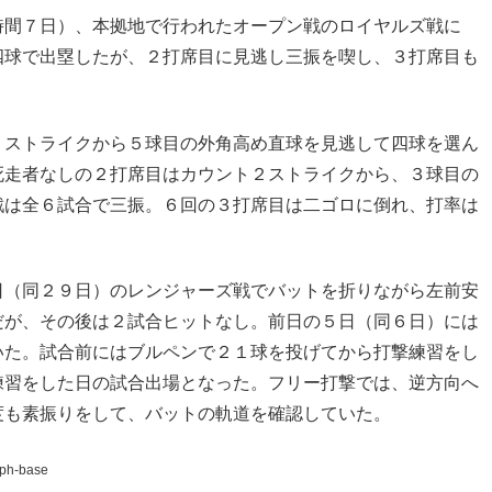
時間７日）、本拠地で行われたオープン戦のロイヤルズ戦に
四球で出塁したが、２打席目に見逃し三振を喫し、３打席目も
１ストライクから５球目の外角高め直球を見逃して四球を選ん
死走者なしの２打席目はカウント２ストライクから、３球目の
戦は全６試合で三振。６回の３打席目は二ゴロに倒れ、打率は
日（同２９日）のレンジャーズ戦でバットを折りながら左前安
だが、その後は２試合ヒットなし。前日の５日（同６日）には
いた。試合前にはブルペンで２１球を投げてから打撃練習をし
練習をした日の試合出場となった。フリー打撃では、逆方向へ
度も素振りをして、バットの軌道を確認していた。
sph-base