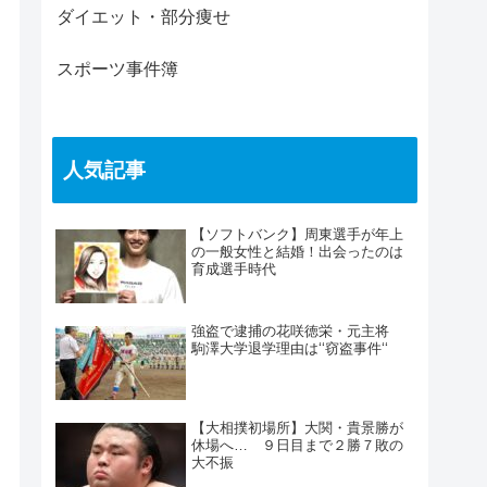
ダイエット・部分痩せ
スポーツ事件簿
人気記事
【ソフトバンク】周東選手が年上
の一般女性と結婚！出会ったのは
育成選手時代
強盗で逮捕の花咲徳栄・元主将
駒澤大学退学理由は‘‘窃盗事件‘‘
【大相撲初場所】大関・貴景勝が
休場へ… ９日目まで２勝７敗の
大不振