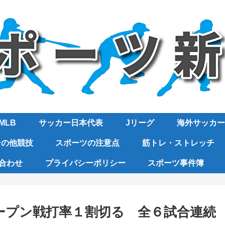
MLB
サッカー日本代表
Jリーグ
海外サッカー
その他競技
スポーツの注意点
筋トレ・ストレッチ
合わせ
プライバシーポリシー
スポーツ事件簿
ープン戦打率１割切る 全６試合連続