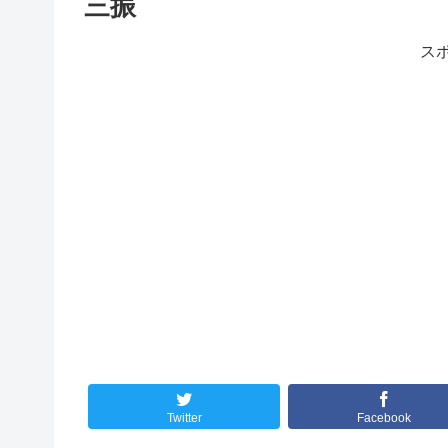
三振
ス
Twitter
Facebook