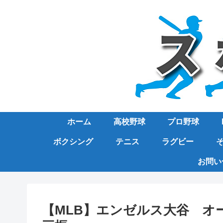
ホーム
高校野球
プロ野球
ボクシング
テニス
ラグビー
お問い
【MLB】エンゼルス大谷 オ