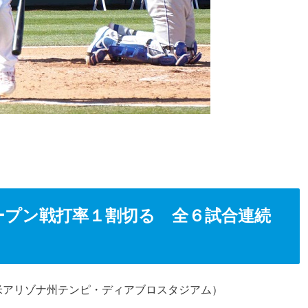
ープン戦打率１割切る 全６試合連続
米アリゾナ州テンピ・ディアブロスタジアム）