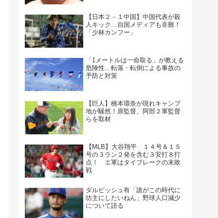
【日本２－１中国】中国代表が殺
人キック…自国メディアも非難！
「少林カンフー」
「1メートルは一命取る」が教える
危険性…転落・転倒による事故の
予防と対策
【巨人】橋本環奈が現れキャンプ
地が騒然！原監督、阿部２軍監督
らを取材
【MLB】大谷翔平 １４号＆１５
号の３ラン２発を含む３安打８打
点！ エ軍はタイブレークの末敗
戦
ダルビッシュ有「誰がこの時代に
坊主にしたいねん」野球人口減少
について語る