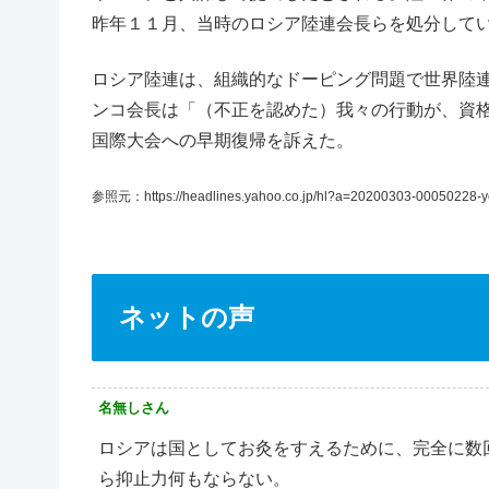
昨年１１月、当時のロシア陸連会長らを処分して
ロシア陸連は、組織的なドーピング問題で世界陸
ンコ会長は「（不正を認めた）我々の行動が、資
国際大会への早期復帰を訴えた。
参照元：https://headlines.yahoo.co.jp/hl?a=20200303-00050228-
ネットの声
名無しさん
ロシアは国としてお灸をすえるために、完全に数
ら抑止力何もならない。