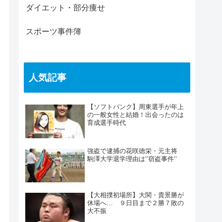
ダイエット・部分痩せ
スポーツ事件簿
人気記事
【ソフトバンク】周東選手が年上
の一般女性と結婚！出会ったのは
育成選手時代
強盗で逮捕の花咲徳栄・元主将
駒澤大学退学理由は‘‘窃盗事件‘‘
【大相撲初場所】大関・貴景勝が
休場へ… ９日目まで２勝７敗の
大不振