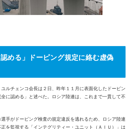
に認める」ドーピング規定に絡む虚偽
・ユルチェンコ会長は２日、昨年１１月に表面化したドーピン
完全に認める」と述べた。ロシア陸連は、これまで一貫して不
コ選手がドーピング検査の規定違反を逃れるため、ロシア陸連
不正を監視する「インテグリティー・ユニット（ＡＩＵ）」は