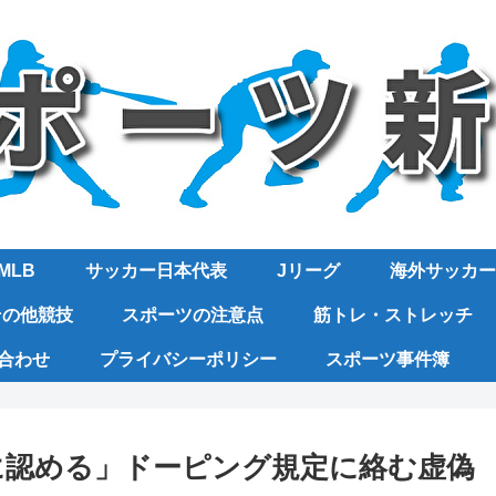
MLB
サッカー日本代表
Jリーグ
海外サッカー
その他競技
スポーツの注意点
筋トレ・ストレッチ
合わせ
プライバシーポリシー
スポーツ事件簿
に認める」ドーピング規定に絡む虚偽