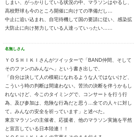
しまい、がっかりしている状況の中、マラソンはやるし、
高校野球も今のところ開催に向けての準備だし…
中止に追い込まれ、自宅待機して国の要請に従い、感染拡
大防止に向け努力している人達っていったい……
名無しさん
ＹＯＳＨＩＫＩさんがツイッターで「BAND仲間、そして
そのファンのみんなへ」という書き出しで、
「自分は決して人の模範になれるような人ではないけど、
こういう時の判断は間違わない。苦渋の決断を伴うかもし
れないけど、今このタイミングで、コンサートを行う行
為、及び参加は、危険な行為だと思う…全ての人々に対し
て。みんなの安全を祈っています」と述べた。
東京マラソンの主催者、応援者、他のマラソン実施を平然
と宣言している日本陸連！！