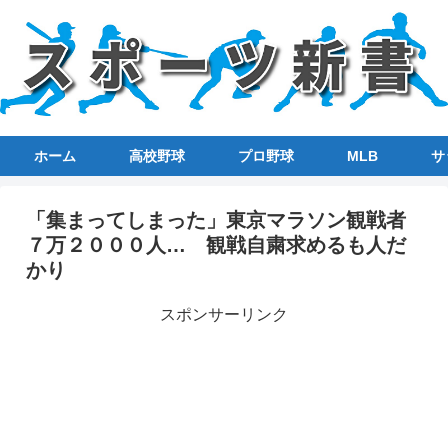
ホーム
高校野球
プロ野球
MLB
サ
「集まってしまった」東京マラソン観戦者
７万２０００人… 観戦自粛求めるも人だ
かり
スポンサーリンク