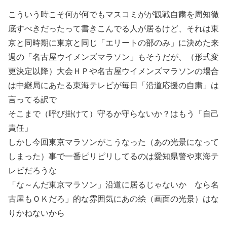
こういう時こそ何が何でもマスコミがが観戦自粛を周知徹
底すべきだったって書きこんでる人が居るけど、それは東
京と同時期に東京と同じ「エリートの部のみ」に決めた来
週の「名古屋ウイメンズマラソン」もそうだが、（形式変
更決定以降）大会ＨＰや名古屋ウイメンズマラソンの場合
は中継局にあたる東海テレビが毎日「沿道応援の自粛」は
言ってる訳で
そこまで（呼び掛けて）守るか守らないか？はもう「自己
責任」
しかし今回東京マラソンがこうなった（あの光景になって
しまった）事で一番ピリピリしてるのは愛知県警や東海テ
レビだろうな
「な～んだ東京マラソン」沿道に居るじゃないか なら名
古屋もＯＫだろ」的な雰囲気にあの絵（画面の光景）はな
りかねないから