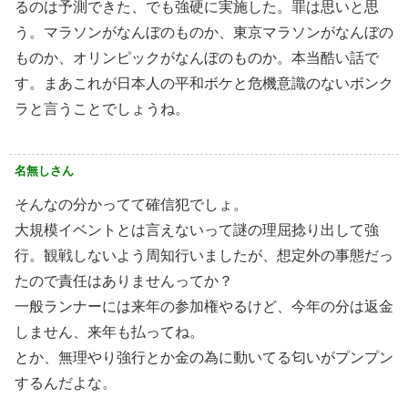
るのは予測できた、でも強硬に実施した。罪は思いと思
う。マラソンがなんぼのものか、東京マラソンがなんぼの
ものか、オリンピックがなんぼのものか。本当酷い話で
す。まあこれが日本人の平和ボケと危機意識のないボンク
ラと言うことでしょうね。
名無しさん
そんなの分かってて確信犯でしょ。
大規模イベントとは言えないって謎の理屈捻り出して強
行。観戦しないよう周知行いましたが、想定外の事態だっ
たので責任はありませんってか？
一般ランナーには来年の参加権やるけど、今年の分は返金
しません、来年も払ってね。
とか、無理やり強行とか金の為に動いてる匂いがプンプン
するんだよな。