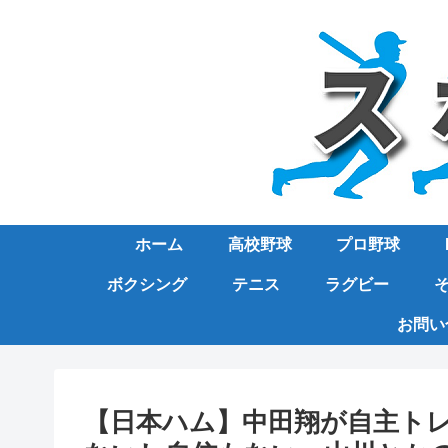
ホーム
高校野球
プロ野球
ボクシング
テニス
ラグビー
お問い
【日本ハム】中田翔が自主ト