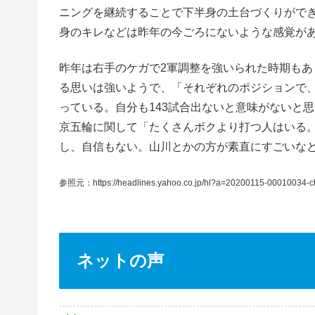
ニングを継続することで下半身の土台づくりがで
身のキレなどは昨年の今ごろにないような感覚が
昨年は右手のケガで2軍調整を強いられた時期もあ
る思いは強いようで、「それぞれのポジションで
っている。自分も143試合出ないと意味がないと
京五輪に関して「たくさんボクより打つ人はいる
し、自信もない。山川とかの方が素直にすごいな
参照元：https://headlines.yahoo.co.jp/hl?a=20200115-00010034-
ネットの声