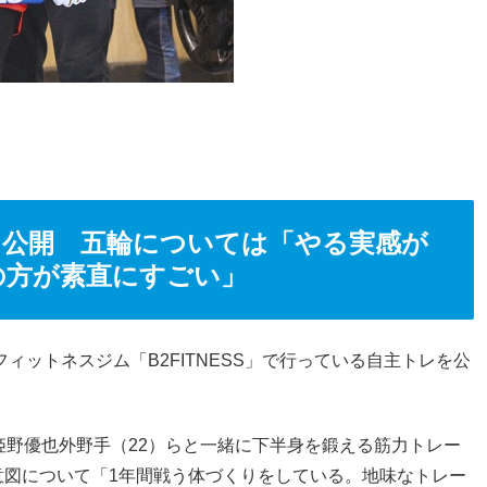
レ公開 五輪については「やる実感が
の方が素直にすごい」
ィットネスジム「B2FITNESS」で行っている自主トレを公
姫野優也外野手（22）らと一緒に下半身を鍛える筋力トレー
意図について「1年間戦う体づくりをしている。地味なトレー