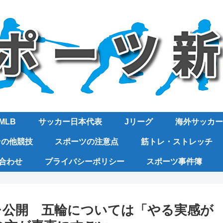
MLB
サッカー日本代表
Jリーグ
海外サッカー
その他競技
スポーツの注意点
筋トレ・ストレッチ
合わせ
プライバシーポリシー
スポーツ事件簿
レ公開 五輪については「やる実感が