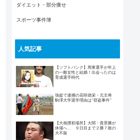
ダイエット・部分痩せ
スポーツ事件簿
人気記事
【ソフトバンク】周東選手が年上
の一般女性と結婚！出会ったのは
育成選手時代
強盗で逮捕の花咲徳栄・元主将
駒澤大学退学理由は‘‘窃盗事件‘‘
【大相撲初場所】大関・貴景勝が
休場へ… ９日目まで２勝７敗の
大不振