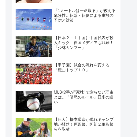
「1メートルは一命取る」が教える
危険性…転落・転倒による事故の
予防と対策
【日本２－１中国】中国代表が殺
人キック…自国メディアも非難！
「少林カンフー」
【甲子園】試合の流れを変える
「魔曲トップ１０」
MLB投手が‘‘死球‘‘で謝らない理由
とは…「暗黙のルール」日米の違
い
【巨人】橋本環奈が現れキャンプ
地が騒然！原監督、阿部２軍監督
らを取材