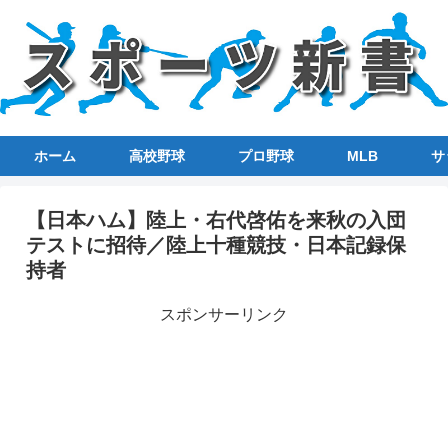
ホーム
高校野球
プロ野球
MLB
サ
【日本ハム】陸上・右代啓佑を来秋の入団
テストに招待／陸上十種競技・日本記録保
持者
スポンサーリンク