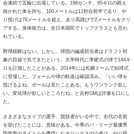
会連続で五輪に出場している。196センチ、95キロの鍛え
抜かれた体を持ち、100メートルは11秒台前半で走り、や
り投げは70メートルを超え、走り高跳びで2メートルをクリ
アする。身体能力は、全日本国民でトップクラスとも言わ
れている。
野球経験はない。しかし、球団の編成担当者はドラフト対
象の目線で見てきたという。大学時代に準硬式の球で144キ
ロを計測したことがある。2014年には札幌ドームで始球式
に登場した。フォームや球の軌道は確認済み。「いい球を
投げるよね。ボールは見たことある。もうワンランク欲し
い。変化球が欲しいところだね」と吉村GMは評価を口にし
た。
さまざまなタイプの選手、競技者がいる中で、右代の名前
を挙げたことには、意味がある。今季のパ・リーグ最優秀
防御率のタイトルを獲得したオリックスの山本は、やり投