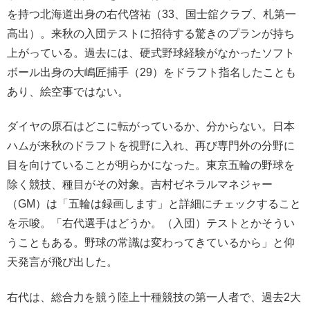
を持つ北海道出身の右代啓祐（33、国士舘クラブ、札第一
高出）。来秋の入団テストに招待する驚きのプランが持ち
上がっている。過去には、硬式野球経験がなかったソフト
ボール出身の大嶋匠捕手（29）をドラフト指名したことも
あり、絵空事ではない。
ダイヤの原石はどこに転がっているか、分からない。日本
ハムが来秋のドラフトを視野に入れ、再び専門外の分野に
目を向けていることが明らかになった。東京五輪の野球を
除く競技、種目がその対象。吉村ゼネラルマネジャー
（GM）は「五輪は録画します」と詳細にチェックすること
を示唆。「右代選手はどうか。（入団）テストとかそうい
うこともある。野球の常識は変わってきているから」と仰
天発言が飛び出した。
右代は、総合力を競う陸上十種競技の第一人者で、過去2大