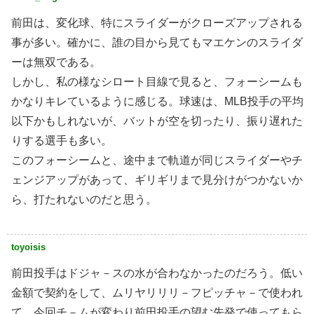
前田は、変化球、特にスライダーがクローズアップされる
事が多い。確かに、誰の目から見てもマエケンのスライダ
ーは無双である。
しかし、私の様なシロート目線で見ると、フォーシームも
かなりキレているように感じる。球速は、MLB投手の平均
以下かもしれないが、バットが空を切ったり、振り遅れた
りする選手も多い。
このフォーシームと、途中まで軌道が同じスライダーやチ
ェンジアップがあって、ギリギリまで見分けがつかないか
ら、打たれないのだと思う。
toyoisis
前田投手はドジャ－スの水が合わなかったのだろう。低い
金額で契約をして、ムリヤリリリ－フピッチャ－で使われ
て、今回チ－ムが変わり前田投手の望む先発で使ってもら