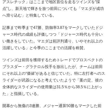
アスレチック」はここまで地区首位を走るツインズを“採
点”し、新天地で輝きを放つ前田についても「マエダが成功
へ滑り込む」と特集している。
記事まで昨季まで47勝、防御率3.87をマークしていたドジ
ャース時代の成績も評価しつつ「ドジャース時代も十分い
い働きをしていた。マエダは前評判通り、いやそれ以上の
活躍している」と今季のここまでの活躍を称賛。
ツインズは前田を獲得するためトレードでプロスペクトの
ブラスダー・グラテロル投手を放出したが、チームは前田
にそれ以上の“価値”があると信じていた。特に左打者へのス
ライダーが武器になると考えていたようで「案の定、彼の
全体的なスライダーの使用量は31.5％から38.5％に上がっ
た」と指摘している。
開幕から無傷の3連勝、メジャー通算50勝もマークした前