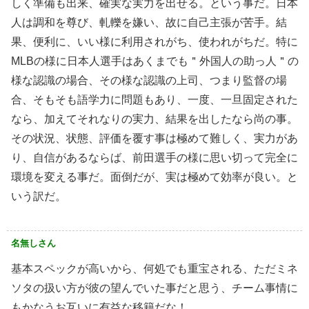
しく準備も出来、確実な実力を出せる。という事だ。日本
人は調和を尊び、軋轢を嫌い、故に自己主張が苦手。結
果、便利に、いい様に利用されがち、使われがちだ。特に
MLBの様に日本人選手はあくまでも＂外国人の助っ人＂の
様な認識の場合、その様な認識の上司、つまり監督の場
合、そもそも語学力に問題もあり、一度、一旦固定された
なら、加えてそれなりの実力、結果を出したなら尚の事。
その状況、状態、評価を覆す事は極めて難しく、実力があ
り、自信があるならば、前田選手の様に思い切って完全に
環境を変える事だ。面倒だが、実は極めて効率が良い。と
いう訳だ。
名無しさん
基本スペックが高いから、何処でも重宝される、ただミネ
ソタの扱い方が彼の望んでいた事だと思う、チーム事情に
もかなうお互いに有益な移籍だな！