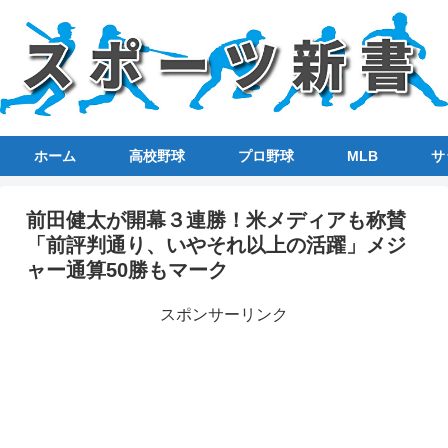
ホーム
高校野球
プロ野球
MLB
サ
前田健太が開幕３連勝！米メディアも称賛
「前評判通り、いやそれ以上の活躍」メジ
ャー通算50勝もマーク
スポンサーリンク