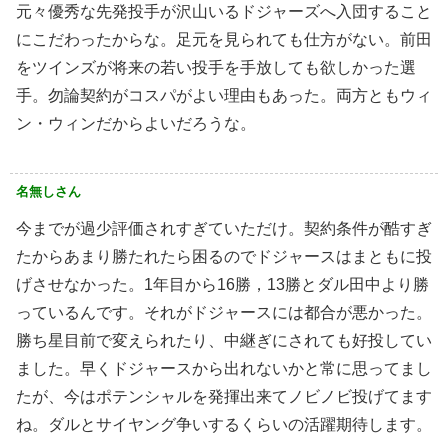
元々優秀な先発投手が沢山いるドジャーズへ入団すること
にこだわったからな。足元を見られても仕方がない。前田
をツインズが将来の若い投手を手放しても欲しかった選
手。勿論契約がコスパがよい理由もあった。両方ともウィ
ン・ウィンだからよいだろうな。
名無しさん
今までが過少評価されすぎていただけ。契約条件が酷すぎ
たからあまり勝たれたら困るのでドジャースはまともに投
げさせなかった。1年目から16勝，13勝とダル田中より勝
っているんです。それがドジャースには都合が悪かった。
勝ち星目前で変えられたり、中継ぎにされても好投してい
ました。早くドジャースから出れないかと常に思ってまし
たが、今はポテンシャルを発揮出来てノビノビ投げてます
ね。ダルとサイヤング争いするくらいの活躍期待します。