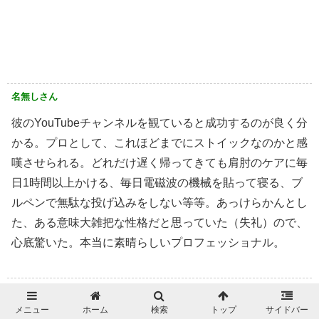
名無しさん
彼のYouTubeチャンネルを観ていると成功するのが良く分
かる。プロとして、これほどまでにストイックなのかと感
嘆させられる。どれだけ遅く帰ってきても肩肘のケアに毎
日1時間以上かける、毎日電磁波の機械を貼って寝る、ブ
ルペンで無駄な投げ込みをしない等等。あっけらかんとし
た、ある意味大雑把な性格だと思っていた（失礼）ので、
心底驚いた。本当に素晴らしいプロフェッショナル。
名無しさん
メニュー
ホーム
検索
トップ
サイドバー
周りは騒いでも当の本人は普通の事。マエケンがすごいの