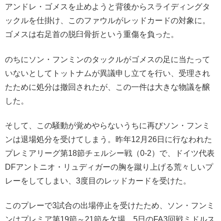
アンドレ・ゴメスを止めようと背後からスライディングタ
ックルを仕掛け、このファウルがレッドカードの対象に。
ゴメスは右足首の脱臼骨折という重傷を負った。
のちにソン・フンミンのタックルがゴメスの足に当たって
いないとしてトットナムが異議申し立てを行い、受理され
たために処分は撤回されたが、この一件は大きな物議を醸
した。
そして、この騒動が覚めやらないうちに再びソン・フンミ
ンは退場処分を受けてしまう。昨年12月26日に行なわれた
プレミアリーグ第18節チェルシー戦（0-2）で、ドイツ代表
DFアントニオ・リュディガーの胸を蹴り上げる荒々しいプ
レーをしてしまい、3度目のレッドカードを受けた。
このプレーで3試合の出場停止を受けたため、ソン・フンミ
ンはプレミア第19節～21節を欠場。5日のFA3回戦ミドルス