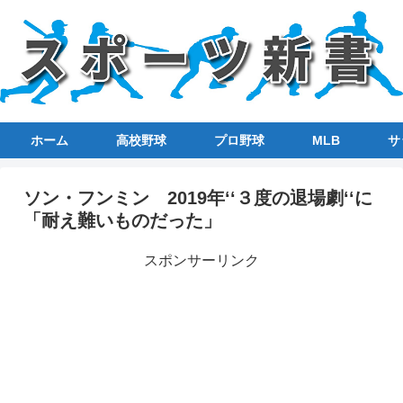
ホーム
高校野球
プロ野球
MLB
サ
ソン・フンミン 2019年‘‘３度の退場劇‘‘に
「耐え難いものだった」
スポンサーリンク